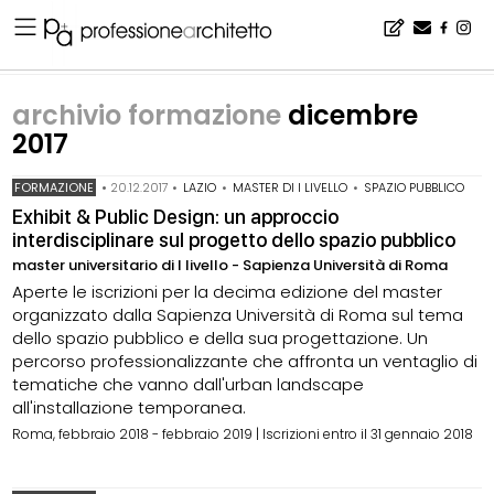
Home
▪
archivio notizie
▪
archivio formazione
▪
archivio formazione dicembre 2017
archivio formazione
dicembre
2017
FORMAZIONE
•
20.12.2017
•
LAZIO
•
MASTER DI I LIVELLO
•
SPAZIO PUBBLICO
Exhibit & Public Design: un approccio
interdisciplinare sul progetto dello spazio pubblico
master universitario di I livello - Sapienza Università di Roma
Aperte le iscrizioni per la decima edizione del master
organizzato dalla Sapienza Università di Roma sul tema
dello spazio pubblico e della sua progettazione. Un
percorso professionalizzante che affronta un ventaglio di
tematiche che vanno dall'urban landscape
all'installazione temporanea.
Roma, febbraio 2018 - febbraio 2019 | Iscrizioni entro il 31 gennaio 2018