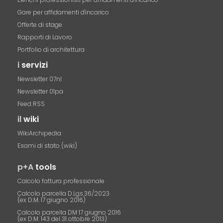
Gare per affidamenti d'incarico
Offerte di stage
Rapporti di Lavoro
Portfolio di architettura
i
servizi
Newsletter 07nl
Newsletter 01pa
Feed RSS
il
wiki
WikiArchipedia
Esami di stato (wiki)
p+A
tools
Calcolo fattura professionale
Calcolo parcella D.Lgs.36/2023
(ex D.M. 17 giugno 2016)
Calcolo parcella DM 17 giugno 2016
(ex D.M. 143 del 31 ottobre 2013)