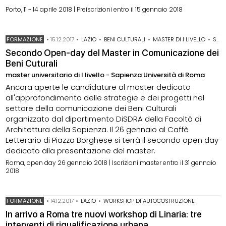
Porto, 11 - 14 aprile 2018 | Preiscrizioni entro il 15 gennaio 2018
FORMAZIONE
•
15.12.2017
•
LAZIO
•
BENI CULTURALI
•
MASTER DI I LIVELLO
•
SAPIENZA UNIVERSITÀ DI ROMA
Secondo Open-day del Master in Comunicazione dei
Beni Cuturali
master universitario di I livello - Sapienza Università di Roma
Ancora aperte le candidature al master dedicato
all'approfondimento delle strategie e dei progetti nel
settore della comunicazione dei Beni Culturali
organizzato dal dipartimento DiSDRA della Facoltà di
Architettura della Sapienza. Il 26 gennaio al Caffè
Letterario di Piazza Borghese si terrà il secondo open day
dedicato alla presentazione del master.
Roma, open day 26 gennaio 2018 | Iscrizioni master entro il 31 gennaio
2018
FORMAZIONE
•
14.12.2017
•
LAZIO
•
WORKSHOP DI AUTOCOSTRUZIONE
In arrivo a Roma tre nuovi workshop di Linaria: tre
interventi di riqualificazione urbana