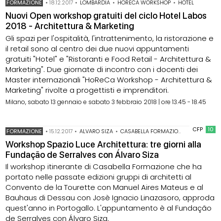
FORMAZIONE
•
18.12.2017
•
LOMBARDIA
•
HORECA WORKSHOP
•
HOTEL
Nuovi Open workshop gratuiti del ciclo Hotel Labos
2018 - Architettura & Marketing
Gli spazi per l'ospitalità, l'intrattenimento, la ristorazione e
il retail sono al centro dei due nuovi appuntamenti
gratuiti "Hotel" e "Ristoranti e Food Retail - Architettura &
Marketing". Due giornate di incontro con i docenti dei
Master internazionali "HoReCa Workshop - Architettura &
Marketing" rivolte a progettisti e imprenditori.
Milano, sabato 13 gennaio e sabato 3 febbraio 2018 | ore 13.45 - 18.45
CFP
10
FORMAZIONE
•
15.12.2017
•
ALVARO SIZA
•
CASABELLA FORMAZIONE
Workshop Spazio Luce Architettura: tre giorni alla
Fundação de Serralves con Álvaro Siza
Il workshop itinerante di Casabella Formazione che ha
portato nelle passate edizioni gruppi di architetti al
Convento de la Tourette con Manuel Aires Mateus e al
Bauhaus di Dessau con Josè Ignacio Linazasoro, approda
quest'anno in Portogallo. L'appuntamento è al Fundação
de Serralves con Álvaro Siza.