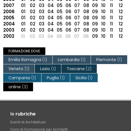
2007
01
02
03
04
05
06
07
08
09
10
11
12
2006
01
02
03
04
05
06
07
08
09
10
11
12
2005
01
02
03
04
05
06
07
08
09
10
11
12
2004
01
02
03
04
05
06
07
08
09
10
11
12
2003
01
02
03
04
05
06
07
08
09
10
11
12
2002
01
02
03
04
05
06
07
08
09
10
11
12
FORMAZIONE DOVE
Emilia Romagna
(1)
Lombardia
(1)
Piemonte
(1)
Veneto
(1)
Lazio
(1)
Toscana
(2)
Campania
(1)
Puglia
(1)
Sicilia
(1)
online
(3)
le
rubriche
Eventi di Architettura
Corsi di Formazione per Architetti