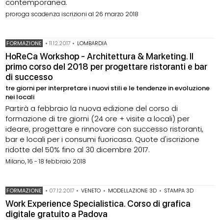
contemporanea.
proroga scadenza iscrizioni al 26 marzo 2018
FORMAZIONE
•
11.12.2017
•
LOMBARDIA
HoReCa Workshop - Architettura & Marketing. Il
primo corso del 2018 per progettare ristoranti e bar
di successo
tre giorni per interpretare i nuovi stili e le tendenze in evoluzione
nei locali
Partirà a febbraio la nuova edizione del corso di
formazione di tre giorni (24 ore + visite a locali) per
ideare, progettare e rinnovare con successo ristoranti,
bar e locali per i consumi fuoricasa. Quote d'iscrizione
ridotte del 50% fino al 30 dicembre 2017.
Milano, 16 - 18 febbraio 2018
FORMAZIONE
•
07.12.2017
•
VENETO
•
MODELLAZIONE 3D
•
STAMPA 3D
Work Experience Specialistica. Corso di grafica
digitale gratuito a Padova