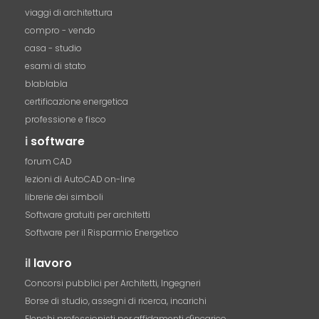
viaggi di architettura
compro - vendo
casa - studio
esami di stato
blablabla
certificazione energetica
professione e fisco
i
software
forum CAD
lezioni di AutoCAD on-line
librerie dei simboli
Software gratuiti per architetti
Software per il Risparmio Energetico
il
lavoro
Concorsi pubblici per Architetti, Ingegneri
Borse di studio, assegni di ricerca, incarichi
Elenchi professionisti per affidamenti d'incarico