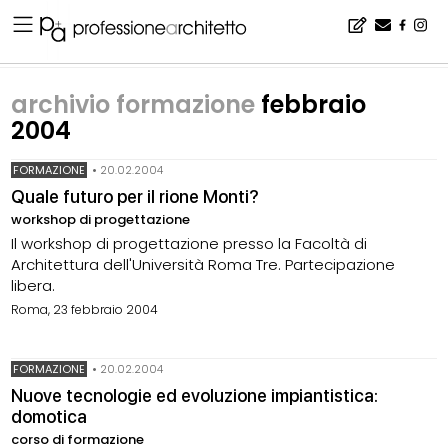
Home
▪
archivio notizie
▪
archivio formazione
▪
archivio formazione febbraio 2004
archivio formazione
febbraio
2004
FORMAZIONE
•
20.02.2004
Quale futuro per il rione Monti?
workshop di progettazione
Il workshop di progettazione presso la Facoltà di
Architettura dell'Università Roma Tre. Partecipazione
libera.
Roma, 23 febbraio 2004
FORMAZIONE
•
20.02.2004
Nuove tecnologie ed evoluzione impiantistica:
domotica
corso di formazione