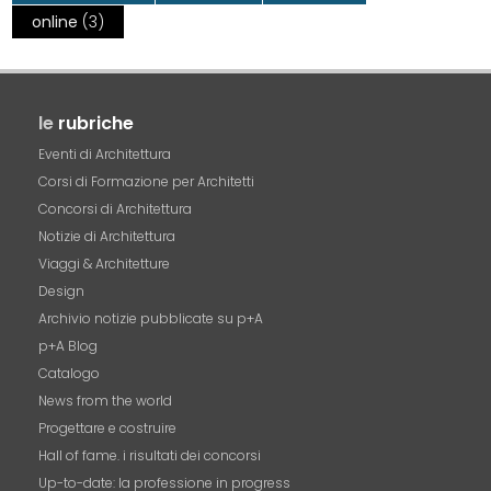
online
(3)
le
rubriche
Eventi di Architettura
Corsi di Formazione per Architetti
Concorsi di Architettura
Notizie di Architettura
Viaggi & Architetture
Design
Archivio notizie pubblicate su p+A
p+A Blog
Catalogo
News from the world
Progettare e costruire
Hall of fame. i risultati dei concorsi
Up-to-date: la professione in progress