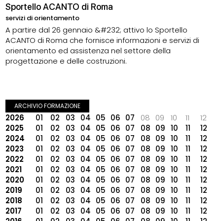
Sportello ACANTO di Roma
servizi di orientamento
A partire dal 26 gennaio &#232; attivo lo Sportello
ACANTO di Roma che fornisce informazioni e servizi di
orientamento ed assistenza nel settore della
progettazione e delle costruzioni.
ARCHIVIO FORMAZIONE
2026
01
02
03
04
05
06
07
08
09
10
11
12
2025
01
02
03
04
05
06
07
08
09
10
11
12
2024
01
02
03
04
05
06
07
08
09
10
11
12
2023
01
02
03
04
05
06
07
08
09
10
11
12
2022
01
02
03
04
05
06
07
08
09
10
11
12
2021
01
02
03
04
05
06
07
08
09
10
11
12
2020
01
02
03
04
05
06
07
08
09
10
11
12
2019
01
02
03
04
05
06
07
08
09
10
11
12
2018
01
02
03
04
05
06
07
08
09
10
11
12
2017
01
02
03
04
05
06
07
08
09
10
11
12