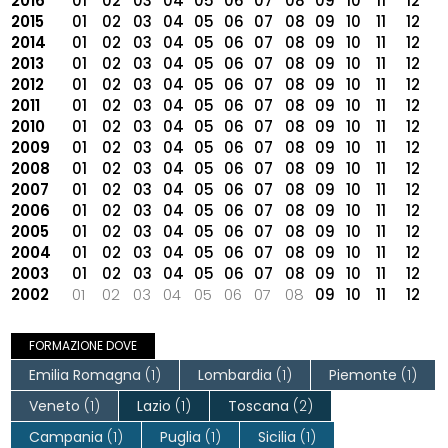
2016
01
02
03
04
05
06
07
08
09
10
11
12
2015
01
02
03
04
05
06
07
08
09
10
11
12
2014
01
02
03
04
05
06
07
08
09
10
11
12
2013
01
02
03
04
05
06
07
08
09
10
11
12
2012
01
02
03
04
05
06
07
08
09
10
11
12
2011
01
02
03
04
05
06
07
08
09
10
11
12
2010
01
02
03
04
05
06
07
08
09
10
11
12
2009
01
02
03
04
05
06
07
08
09
10
11
12
2008
01
02
03
04
05
06
07
08
09
10
11
12
2007
01
02
03
04
05
06
07
08
09
10
11
12
2006
01
02
03
04
05
06
07
08
09
10
11
12
2005
01
02
03
04
05
06
07
08
09
10
11
12
2004
01
02
03
04
05
06
07
08
09
10
11
12
2003
01
02
03
04
05
06
07
08
09
10
11
12
2002
01
02
03
04
05
06
07
08
09
10
11
12
FORMAZIONE DOVE
Emilia Romagna
(1)
Lombardia
(1)
Piemonte
(1)
Veneto
(1)
Lazio
(1)
Toscana
(2)
Campania
(1)
Puglia
(1)
Sicilia
(1)