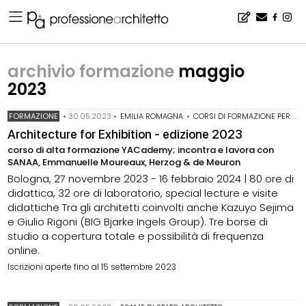
Home
▪
archivio notizie
▪
archivio formazione
▪
archivio formazione maggio 2023
archivio formazione
maggio
2023
FORMAZIONE
•
30.05.2023
•
EMILIA ROMAGNA
•
CORSI DI FORMAZIONE PER ARCHITETTI
Architecture for Exhibition - edizione 2023
corso di alta formazione YACademy; incontra e lavora con
SANAA, Emmanuelle Moureaux, Herzog & de Meuron
Bologna, 27 novembre 2023 - 16 febbraio 2024 | 80 ore di
didattica, 32 ore di laboratorio, special lecture e visite
didattiche Tra gli architetti coinvolti anche Kazuyo Sejima
e Giulio Rigoni (BIG Bjarke Ingels Group). Tre borse di
studio a copertura totale e possibilità di frequenza
online.
Iscrizioni aperte fino al 15 settembre 2023