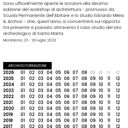
Sono ufficialmente aperte le iscrizioni alla decima
edizione del workshop di architettura - promosso da
Scuola Permanente dell'Abitare e lo studio Edoardo Milesi
& Archos - che, quest'anno, si concentrerà sul rapporto
tra presente e passato attraverso il caso studio del sito
archeologico di Santa Marta.
Montalcino, 23 - 29 luglio 2023
ARCHIVIO FORMAZIONE
2026
01
02
03
04
05
06
07
08
09
10
11
12
2025
01
02
03
04
05
06
07
08
09
10
11
12
2024
01
02
03
04
05
06
07
08
09
10
11
12
2023
01
02
03
04
05
06
07
08
09
10
11
12
2022
01
02
03
04
05
06
07
08
09
10
11
12
2021
01
02
03
04
05
06
07
08
09
10
11
12
2020
01
02
03
04
05
06
07
08
09
10
11
12
2019
01
02
03
04
05
06
07
08
09
10
11
12
2018
01
02
03
04
05
06
07
08
09
10
11
12
2017
01
02
03
04
05
06
07
08
09
10
11
12