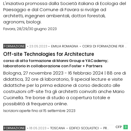
L'iniziativa promossa dalla Società italiana di Ecologia del
Paesaggio e dal Comune di Favara si rivolge ad
architetti, ingegneri ambientali, dottori forestali,
agronomi, biologi.
Favara, 28/29/30 giugno 2023
FORMAZIONE
•
23.05.2023
•
EMILIA ROMAGNA
•
CORSI DI FORMAZIONE PER ARCHITETTI
Off-site Technologies for Architecture
corso di alta formazione di Manni Group e YACademy;
laboratorio in collaborazione con Foster + Partners
Bologna, 27 novembre 2023 - 16 febbraio 2024 | 88 ore di
didattica, 32 ore di laboratorio, 9 special lecture e visite
didattiche per la prima edizione di corso dedicato alle
costruzioni off-site Tra gli architetti coinvolti anche Mario
Cucinella. Tre borse di studio a copertura totale e
possibilità di frequenza online.
Iscrizioni aperte fino al 15 settembre 2023
CFP
3
FORMAZIONE
•
18.05.2023
•
TOSCANA
•
EDIFICI SCOLASTICI
•
PROGETTAZIONE DI SCUOLE