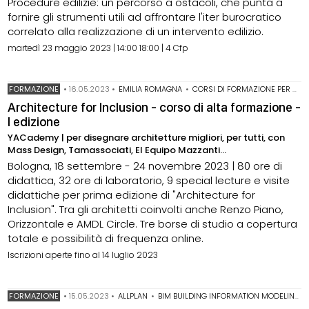
Procedure edilizie: un percorso a ostacoli, che punta a
fornire gli strumenti utili ad affrontare l'iter burocratico
correlato alla realizzazione di un intervento edilizio.
martedì 23 maggio 2023 | 14:00 18:00 | 4 Cfp
FORMAZIONE
•
16.05.2023
•
EMILIA ROMAGNA
•
CORSI DI FORMAZIONE PER ARCHITETTI
Architecture for Inclusion - corso di alta formazione -
I edizione
YACademy | per disegnare architetture migliori, per tutti, con
Mass Design, Tamassociati, El Equipo Mazzanti...
Bologna, 18 settembre - 24 novembre 2023 | 80 ore di
didattica, 32 ore di laboratorio, 9 special lecture e visite
didattiche per prima edizione di "Architecture for
Inclusion". Tra gli architetti coinvolti anche Renzo Piano,
Orizzontale e AMDL Circle. Tre borse di studio a copertura
totale e possibilità di frequenza online.
Iscrizioni aperte fino al 14 luglio 2023
FORMAZIONE
•
15.05.2023
•
ALLPLAN
•
BIM BUILDING INFORMATION MODELING