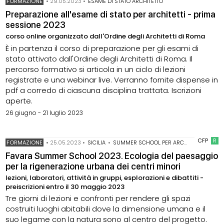
FORMAZIONE
•
29.05.2023
•
ESAME DI STATO ARCHITETTO
Preparazione all'esame di stato per architetti - prima
sessione 2023
corso online organizzato dall'Ordine degli Architetti di Roma
È in partenza il corso di preparazione per gli esami di
stato attivato dall'Ordine degli Architetti di Roma. Il
percorso formativo si articola in un ciclo di lezioni
registrate e una webinar live. Verranno fornite dispense in
pdf a corredo di ciascuna disciplina trattata. Iscrizioni
aperte.
26 giugno - 21 luglio 2023
CFP
R
FORMAZIONE
•
25.05.2023
•
SICILIA
•
SUMMER SCHOOL PER ARCHITETTI
Favara Summer School 2023. Ecologia del paesaggio
per la rigenerazione urbana dei centri minori
lezioni, laboratori, attività in gruppi, esplorazioni e dibattiti -
preiscrizioni entro il 30 maggio 2023
Tre giorni di lezioni e confronti per rendere gli spazi
costruiti luoghi abitabili dove la dimensione umana e il
suo legame con la natura sono al centro del progetto.