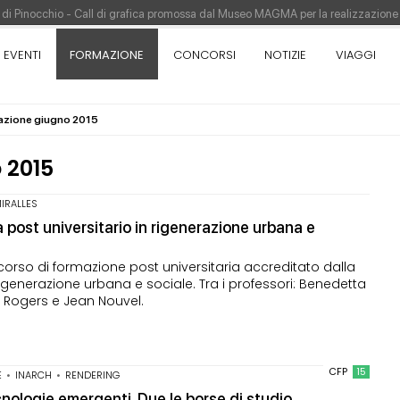
re di Pinocchio - Call di grafica promossa dal Museo MAGMA per la realizzazione
tivo di design - Concorso di product design by Desall · Al vincitore un premio d
EVENTI
FORMAZIONE
CONCORSI
NOTIZIE
VIAGGI
appina vince il concorso di progettazione
pazione del prezzo alla Soprintendenza speciale
mazione giugno 2015
orso di progettazione a procedura aperta due fasi Montepremi: 18.000 euro
 2015
IRALLES
 post universitario in rigenerazione urbana e
rcorso di formazione post universitaria accreditato dalla
igenerazione urbana e sociale. Tra i professori: Benedetta
d Rogers e Jean Nouvel.
CFP
15
E
•
INARCH
•
RENDERING
ecnologie emergenti. Due le borse di studio