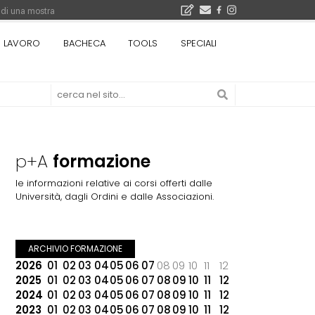
 di una mostra
i 5.000 euro
LAVORO
BACHECA
TOOLS
SPECIALI
Città Osmotiche: la rigenerazione urbana attraverso suoli permeabili, gestione dell'acqua e resilienza climatica - Gli eventi INBAR al Centro Congressi La Nuvola · Ingresso gratuito
p+A
formazione
le informazioni relative ai corsi offerti dalle
Università, dagli Ordini e dalle Associazioni.
ARCHIVIO FORMAZIONE
2026
01
02
03
04
05
06
07
08
09
10
11
12
2025
01
02
03
04
05
06
07
08
09
10
11
12
2024
01
02
03
04
05
06
07
08
09
10
11
12
2023
01
02
03
04
05
06
07
08
09
10
11
12