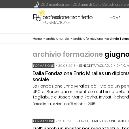
200 manifesti per i 200 anni di Carlo Collodi, creato
La ricarica dei profumi domestici in un prodotto innova
HOME
Il lungomare di Nicotera si tinge di giallo: Fabrizio Ci
FORMAZIONE
Il decreto infrastrutture è legge, le novità dall'antici
Home
▪
archivio notizie
▪
archivio formazione
▪
archivio for
Un nuovo volto per il lungomare di Villammare - Conc
archivio formazione
giugno
FORMAZIONE
•
30.06.2015
•
BENEDETTA TAGLIABUE
•
ENRIC M
Dalla Fondazione Enric Miralles un diploma
sociale
La Fondazione Enric Miralles dà il via ad un pe
UPC di Barcellona e incentrato sul tema della r
Tagliabue e Josep Maria Rovira. Invitati Richar
Barcellona, lezioni dall'8 ottobre 2015
FORMAZIONE
•
29.06.2015
•
LAZIO
•
FABBRICAZIONE DIGITAL
Dall'Inarch un master per progettisti di t