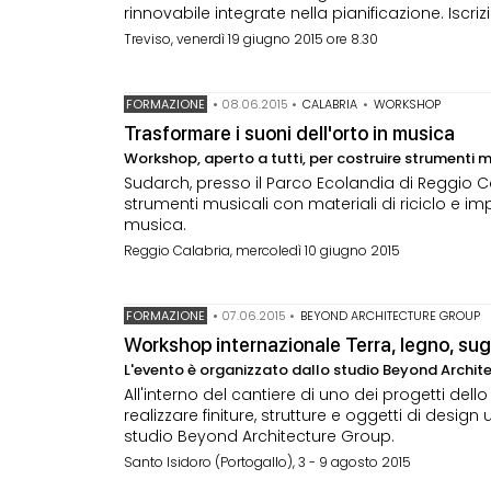
rinnovabile integrate nella pianificazione. Iscrizi
Treviso, venerdì 19 giugno 2015 ore 8.30
FORMAZIONE
•
08.06.2015
•
CALABRIA
•
WORKSHOP
Trasformare i suoni dell'orto in musica
Workshop, aperto a tutti, per costruire strumenti mu
Sudarch, presso il Parco Ecolandia di Reggio Ca
strumenti musicali con materiali di riciclo e impa
musica.
Reggio Calabria, mercoledì 10 giugno 2015
FORMAZIONE
•
07.06.2015
•
BEYOND ARCHITECTURE GROUP
Workshop internazionale Terra, legno, su
L'evento è organizzato dallo studio Beyond Archit
All'interno del cantiere di uno dei progetti del
realizzare finiture, strutture e oggetti di design
studio Beyond Architecture Group.
Santo Isidoro (Portogallo), 3 - 9 agosto 2015