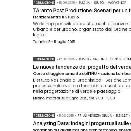
FORMAZIONE
•
15.06.2015
•
PUGLIA
•
RIUSO
•
WORKSHOP
TAranto Post Produzione. Scenari per un f
Iscrizioni entro il 3 luglio
Workshop per sviluppare strumenti di conversion
urbano e periurbano, organizzato dall'Ordine degl
luglio.
Taranto, 8 - 11 luglio 2015
FORMAZIONE
•
12.06.2015
•
LOMBARDIA
•
INU - SEZIONE LO
Le nuove tendenze del progetto del verd
Corso di aggiornamento dell'INU - sezione Lomba
L'Istituto Nazionale di Urbanistica - Sezion
professionale rivolto a tecnici interessati ad 
nella progettazione di verde e paesaggio.
Milano, martedì 30 giugno 2015, ore 9.00 - 18.00
FORMAZIONE
•
11.06.2015
•
FRIULI VENEZIA GIULIA
•
R.E.S.E.T
Analyzing Data: indagini progettuali sulle
Workshop di riqualificazione architettonica-ener