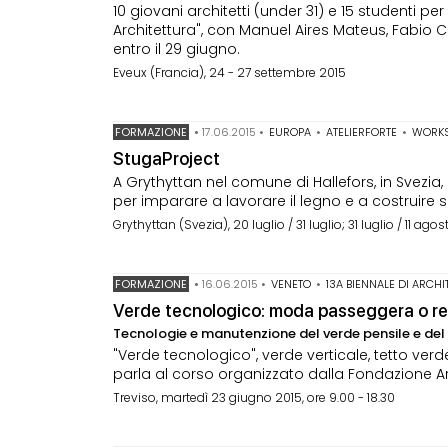
10 giovani architetti (under 31) e 15 studenti p
Architettura", con Manuel Aires Mateus, Fabio C
entro il 29 giugno.
Eveux (Francia), 24 - 27 settembre 2015
FORMAZIONE
•
17.06.2015
•
EUROPA
•
ATELIERFORTE
•
WORK
StugaProject
A Grythyttan nel comune di Hallefors, in Svezia
per imparare a lavorare il legno e a costruire 
Grythyttan (Svezia), 20 luglio / 31 luglio; 31 luglio / 11 agos
FORMAZIONE
•
16.06.2015
•
VENETO
•
13A BIENNALE DI ARCHI
Verde tecnologico: moda passeggera o re
Tecnologie e manutenzione del verde pensile e del 
"Verde tecnologico", verde verticale, tetto ver
parla al corso organizzato dalla Fondazione Arc
Treviso, martedì 23 giugno 2015, ore 9.00 - 18.30