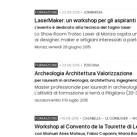
FORMAZIONE
•
22.06.2015
•
LOMBARDIA
LaserMaker: un workshop per gli aspiranti 
L'evento è dedicato alla tecnica del taglio laser
Lo Show Room Trotec Laser di Monza ospita un w
ai designer, maker e artigiani interessati a pa
Monza, venerdì 26 giugno 2015
FORMAZIONE
•
22.06.2015
•
TOSCANA
Archeologia Architettura Valorizzazione
per laureati in archeologia, architettura, ingegneria,
Master professionale per laureati in archeologia, 
L'attività di formazione si terrà a Pitigliano (
iscrizioni entro il 10 luglio 2015
FORMAZIONE
•
19.06.2015
•
CASABELLA
•
LE CORBUSIER
•
W
Workshop al Convento de la Tourette di L
con Manuel Aires Mateus, Fabio Capanni, Maria Bo