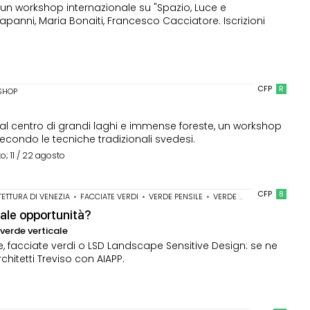
er un workshop internazionale su "Spazio, Luce e
apanni, Maria Bonaiti, Francesco Cacciatore. Iscrizioni
CFP
R
SHOP
, al centro di grandi laghi e immense foreste, un workshop
secondo le tecniche tradizionali svedesi.
to; 11 / 22 agosto
CFP
8
TETTURA DI VENEZIA
•
FACCIATE VERDI
•
VERDE PENSILE
•
VERDE VERTICALE
ale opportunità?
verde verticale
de, facciate verdi o LSD Landscape Sensitive Design: se ne
hitetti Treviso con AIAPP.