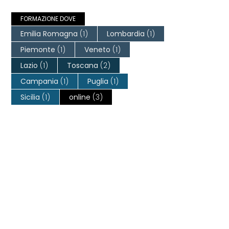
FORMAZIONE DOVE
Emilia Romagna
(1)
Lombardia
(1)
Piemonte
(1)
Veneto
(1)
Lazio
(1)
Toscana
(2)
Campania
(1)
Puglia
(1)
Sicilia
(1)
online
(3)