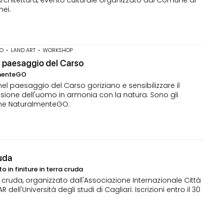
d'Architettura, evento culturale organizzato dal Comune di
ei.
O
•
LAND ART
•
WORKSHOP
l paesaggio del Carso
lmenteGO
nel paesaggio del Carso goriziano e sensibilizzare il
sione dell'uomo in armonia con la natura. Sono gli
ione NaturalmenteGO.
ruda
in finiture in terra cruda
ra cruda, organizzato dall'Associazione Internazionale Città
dell'Università degli studi di Cagliari. Iscrizioni entro il 30