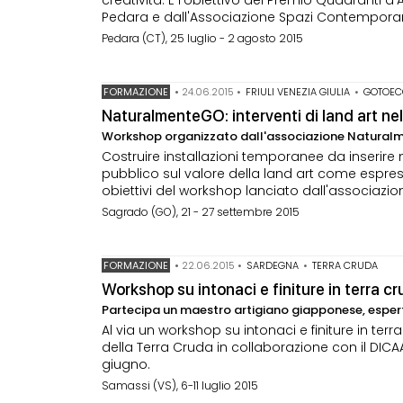
creatività. È l'obiettivo del Premio Quadranti 
Pedara e dall'Associazione Spazi Contemporan
Pedara (CT), 25 luglio - 2 agosto 2015
FORMAZIONE
•
24.06.2015
•
FRIULI VENEZIA GIULIA
•
GOTOEC
NaturalmenteGO: interventi di land art ne
Workshop organizzato dall'associazione Natura
Costruire installazioni temporanee da inserire 
pubblico sul valore della land art come espres
obiettivi del workshop lanciato dall'associaz
Sagrado (GO), 21 - 27 settembre 2015
FORMAZIONE
•
22.06.2015
•
SARDEGNA
•
TERRA CRUDA
Workshop su intonaci e finiture in terra c
Partecipa un maestro artigiano giapponese, esperto 
Al via un workshop su intonaci e finiture in ter
della Terra Cruda in collaborazione con il DICAAR 
giugno.
Samassi (VS), 6-11 luglio 2015