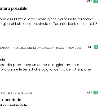
CFP
12
uturo possibile
e e riutilizzo di aree nevralgiche del tessuto tarantino
i architetti della provincia di Taranto. Iscrizioni entro il 3
CFP
8
MBARDIA
•
PROGETTAZIONE DEL PAESAGGIO
•
PROGETTAZIONE DEL VERDE
e
rdia
e Lombardia promuove un corso di aggiornamento
approfondire le tematiche oggi al centro dell'attenzione
CFP
15
•
RECUPERO
•
WORKSHOP
 ex scuderie
getica-ambientale