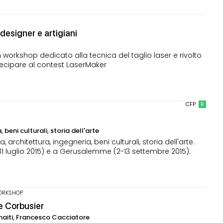
designer e artigiani
orkshop dedicato alla tecnica del taglio laser e rivolto
rtecipare al contest LaserMaker
CFP
R
 beni culturali, storia dell'arte
architettura, ingegneria, beni culturali, storia dell'arte.
20-31 luglio 2015) e a Gerusalemme (2-13 settembre 2015).
ORKSHOP
e Corbusier
naiti, Francesco Cacciatore