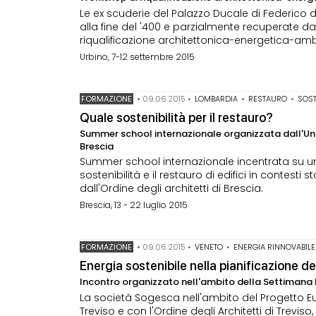
Le ex scuderie del Palazzo Ducale di Federico 
alla fine del '400 e parzialmente recuperate d
riqualificazione architettonica-energetica-ambient
Urbino, 7-12 settembre 2015
FORMAZIONE
•
09.06.2015
•
LOMBARDIA
•
RESTAURO
•
SOST
Quale sostenibilità per il restauro?
Summer school internazionale organizzata dall'Univer
Brescia
Summer school internazionale incentrata su un'
sostenibilità e il restauro di edifici in contesti s
dall'Ordine degli architetti di Brescia.
Brescia, 13 - 22 luglio 2015
FORMAZIONE
•
09.06.2015
•
VENETO
•
ENERGIA RINNOVABILE
Energia sostenibile nella pianificazione de
Incontro organizzato nell'ambito della Settimana 
La società Sogesca nell'ambito del Progetto Eu
Treviso e con l'Ordine degli Architetti di Trevi