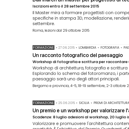
Iscrizioni entro il 28 settembre 2015
Il Master mira a formare progettisti con comp
specifiche in stampa 3D, modellazione, renderin
settembre.
Roma, lezioni dal 29 ottobre 2015
FORMAZIONE
•
27.06.2015
•
LOMBARDIA
•
FOTOGRAFIA
•
PA
Un racconto fotografico del paesaggio
Workshop di fotografia e scrittura per raccontare 
Workshop di architettura, fotografia e scrittur
Esplorando lo schema del fotoromanzo, i partec
paesaggio sarà uno degli attori principali.
Bergamo e provincia, 4-5, 18-19 settembre, 2-3 ottobre 
FORMAZIONE
•
25.06.2015
•
SICILIA
•
PREMI DI ARCHITETTUR
Un premio e un workshop per valorizzare l'
Scadenze: 8 luglio adesioni al workshop, 20 luglio i
Valorizzare e promuovere l'architettura contempo