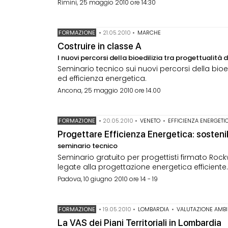
Rimini, 25 maggio 2010 ore 14:30
FORMAZIONE
•
21.05.2010
•
MARCHE
Costruire in classe A
I nuovi percorsi della bioedilizia tra progettualità
Seminario tecnico sui nuovi percorsi della bioed
ed efficienza energetica.
Ancona, 25 maggio 2010 ore 14.00
FORMAZIONE
•
20.05.2010
•
VENETO
•
EFFICIENZA ENERGETI
Progettare Efficienza Energetica: sostenibil
seminario tecnico
Seminario gratuito per progettisti firmato Rock
legate alla progettazione energetica efficiente
Padova, 10 giugno 2010 ore 14 - 19
FORMAZIONE
•
19.05.2010
•
LOMBARDIA
•
VALUTAZIONE AMBI
La VAS dei Piani Territoriali in Lombardia