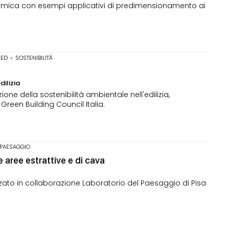
sismica con esempi applicativi di predimensionamento ai
EED
•
SOSTENIBILITÀ
dilizia
one della sostenibilità ambientale nell'edilizia,
reen Building Council Italia.
 PAESAGGIO
 aree estrattive e di cava
zato in collaborazione Laboratorio del Paesaggio di Pisa