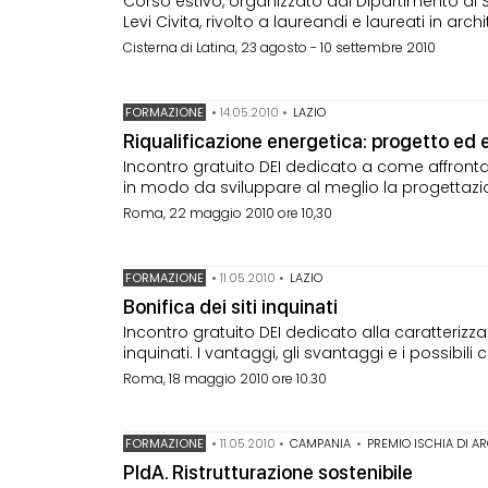
Corso estivo, organizzato dal Dipartimento di S
Levi Civita, rivolto a laureandi e laureati in arch
Cisterna di Latina, 23 agosto - 10 settembre 2010
FORMAZIONE
•
14.05.2010
•
LAZIO
Riqualificazione energetica: progetto ed
Incontro gratuito DEI dedicato a come affrontar
in modo da sviluppare al meglio la progettazi
Roma, 22 maggio 2010 ore 10,30
FORMAZIONE
•
11.05.2010
•
LAZIO
Bonifica dei siti inquinati
Incontro gratuito DEI dedicato alla caratterizzaz
inquinati. I vantaggi, gli svantaggi e i possibili
Roma, 18 maggio 2010 ore 10.30
FORMAZIONE
•
11.05.2010
•
CAMPANIA
•
PREMIO ISCHIA DI A
PIdA. Ristrutturazione sostenibile