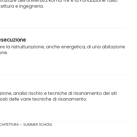
trutture dell'Università Roma Tre e la Fondazione Tullio
itettura e ingegneria.
 esecuzione
e la ristrutturazione, anche energetica, di una abitazione
one.
ione, analisi rischio e tecniche di risanamento dei siti
 costi delle varie tecniche di risanamento.
RCHITETTURA
•
SUMMER SCHOOL