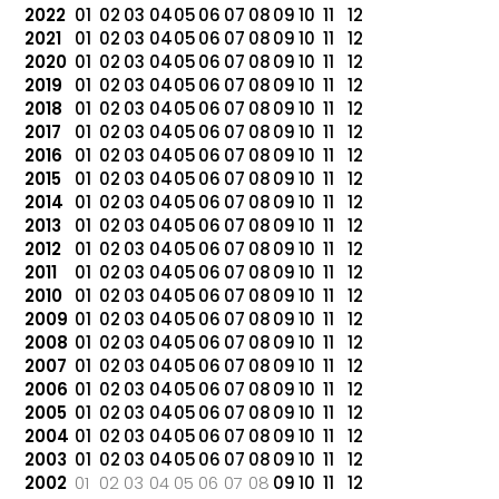
2022
01
02
03
04
05
06
07
08
09
10
11
12
2021
01
02
03
04
05
06
07
08
09
10
11
12
2020
01
02
03
04
05
06
07
08
09
10
11
12
2019
01
02
03
04
05
06
07
08
09
10
11
12
2018
01
02
03
04
05
06
07
08
09
10
11
12
2017
01
02
03
04
05
06
07
08
09
10
11
12
2016
01
02
03
04
05
06
07
08
09
10
11
12
2015
01
02
03
04
05
06
07
08
09
10
11
12
2014
01
02
03
04
05
06
07
08
09
10
11
12
2013
01
02
03
04
05
06
07
08
09
10
11
12
2012
01
02
03
04
05
06
07
08
09
10
11
12
2011
01
02
03
04
05
06
07
08
09
10
11
12
2010
01
02
03
04
05
06
07
08
09
10
11
12
2009
01
02
03
04
05
06
07
08
09
10
11
12
2008
01
02
03
04
05
06
07
08
09
10
11
12
2007
01
02
03
04
05
06
07
08
09
10
11
12
2006
01
02
03
04
05
06
07
08
09
10
11
12
2005
01
02
03
04
05
06
07
08
09
10
11
12
2004
01
02
03
04
05
06
07
08
09
10
11
12
2003
01
02
03
04
05
06
07
08
09
10
11
12
2002
01
02
03
04
05
06
07
08
09
10
11
12