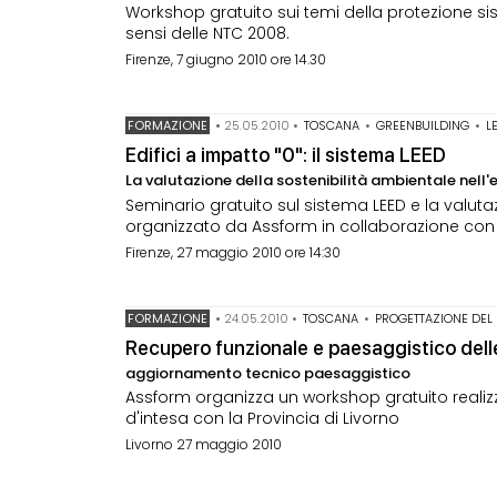
Workshop gratuito sui temi della protezione 
sensi delle NTC 2008.
Firenze, 7 giugno 2010 ore 14.30
FORMAZIONE
•
25.05.2010
•
TOSCANA
•
GREENBUILDING
•
L
Edifici a impatto "0": il sistema LEED
La valutazione della sostenibilità ambientale nell'e
Seminario gratuito sul sistema LEED e la valutazi
organizzato da Assform in collaborazione con G
Firenze, 27 maggio 2010 ore 14:30
FORMAZIONE
•
24.05.2010
•
TOSCANA
•
PROGETTAZIONE DEL
Recupero funzionale e paesaggistico delle
aggiornamento tecnico paesaggistico
Assform organizza un workshop gratuito realiz
d'intesa con la Provincia di Livorno
Livorno 27 maggio 2010