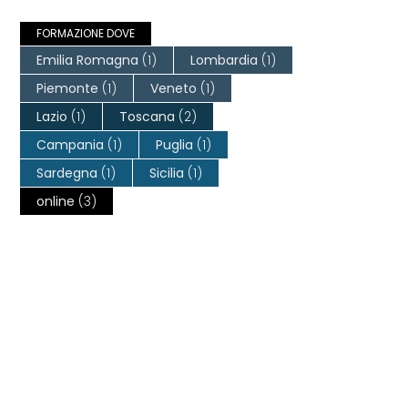
FORMAZIONE DOVE
Emilia Romagna
(1)
Lombardia
(1)
Piemonte
(1)
Veneto
(1)
Lazio
(1)
Toscana
(2)
Campania
(1)
Puglia
(1)
Sardegna
(1)
Sicilia
(1)
online
(3)