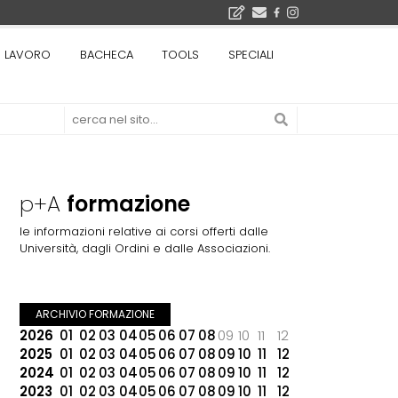
bre 2026
LAVORO
BACHECA
TOOLS
SPECIALI
La Fabbrica di ceramiche Solimene a Vietri sul Mare: un progetto nato quasi per caso - La lucertola aggrappata alla roccia, tra Wright e Gaudì, unica opera europea del visionario architetto Paolo Soleri
Osteria dell'Architetto a Marmomac con i fondatori di EMBT, Park, CZA e ELASTICOFarm - Veronafiere, dal 22 al 25 settembre 2026 · 2x4 Cfp · Ingresso gratuito · Iscrizioni aperte!
I Cantieri by LandWorks 2026, autocostruzione e vita comunitaria in Sardegna, a picco sul mare - Workshop di autocostruzione e rigenerazione urbana nell'ex borgo minerario dell'Argentiera · 3 turni
 di una mostra
p+A
formazione
le informazioni relative ai corsi offerti dalle
Università, dagli Ordini e dalle Associazioni.
ARCHIVIO FORMAZIONE
2026
01
02
03
04
05
06
07
08
09
10
11
12
2025
01
02
03
04
05
06
07
08
09
10
11
12
2024
01
02
03
04
05
06
07
08
09
10
11
12
2023
01
02
03
04
05
06
07
08
09
10
11
12