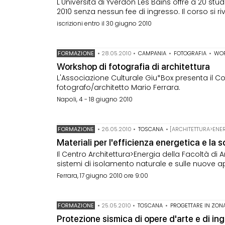
L'Università di Yverdon Les Bains offre a 20 stu
2010 senza nessun fee di ingresso. Il corso si ri
iscrizioni entro il 30 giugno 2010
FORMAZIONE
•
28.05.2010
•
CAMPANIA
•
FOTOGRAFIA
•
WO
Workshop di fotografia di architettura
L'Associazione Culturale Giu*Box presenta il Co
fotografo/architetto Mario Ferrara.
Napoli, 4 - 18 giugno 2010
FORMAZIONE
•
26.05.2010
•
TOSCANA
• [ARCHITETTURA>ENER
Materiali per l'efficienza energetica e la s
Il Centro Architettura>Energia della Facoltà di 
sistemi di isolamento naturale e sulle nuove app
Ferrara, 17 giugno 2010 ore 9:00
FORMAZIONE
•
25.05.2010
•
TOSCANA
•
PROGETTARE IN ZON
Protezione sismica di opere d'arte e di in