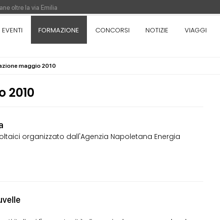
ne oltre la via Emilia
nza. Rotta verso Ovest - Europa, Stati Uniti e Canada | 22 agosto > 30 settem
EVENTI
FORMAZIONE
CONCORSI
NOTIZIE
VIAGGI
mazione maggio 2010
re di Pinocchio - Call di grafica promossa dal Museo MAGMA per la realizzazione
 2010
a
voltaici organizzato dall'Agenzia Napoletana Energia
uvelle