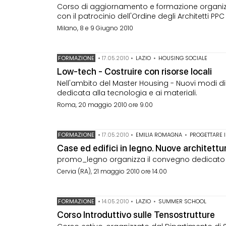
Corso di aggiornamento e formazione organizza
con il patrocinio dell'Ordine degli Architetti PPC
Milano, 8 e 9 Giugno 2010
FORMAZIONE
•
17.05.2010
•
LAZIO
•
HOUSING SOCIALE
Low-tech - Costruire con risorse locali
Nell'ambito del Master Housing - Nuovi modi d
dedicata alla tecnologia e ai materiali.
Roma, 20 maggio 2010 ore 9.00
FORMAZIONE
•
17.05.2010
•
EMILIA ROMAGNA
•
PROGETTARE 
Case ed edifici in legno. Nuove architettu
promo_legno organizza il convegno dedicato al
Cervia (RA), 21 maggio 2010 ore 14.00
FORMAZIONE
•
14.05.2010
•
LAZIO
•
SUMMER SCHOOL
Corso Introduttivo sulle Tensostrutture