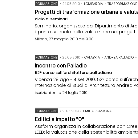
FORMAZIONE
•
24.05.2010
•
LOMBARDIA
•
TRASFORMAZIONE
Progetti di trasformazione urbana e valuta
ciclo di seminari
Seminario, organizzato dal Dipartimento di Archi
il punto sul ruolo della valutazione nei progett
Milano, 27 maggio 2010 ore 9.00
FORMAZIONE
•
23.05.2010
•
CALABRIA
•
ANDREA PALLADIO
•
Incontro con Palladio
52° corso sull'architettura palladiana
Vicenza 28 ago - 4 set 2010. 52° corso sull'ar
Internazionale di Studi di Architettura Andrea Pa
iscrizioni entro 24 luglio 2010
FORMAZIONE
•
21.05.2010
•
EMILIA ROMAGNA
Edifici a impatto "0"
Assform organizza in collaborazione con Green 
LEED: la valutazione della sostenibilità ambiental