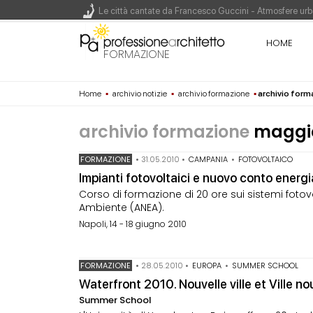
Le città cantate da Francesco Guccini - Atmosfere urba
Renzo Piano World Tour 2026, ottava edizione in parte
HOME
FORMAZIONE
Home
▪
archivio notizie
▪
archivio formazione
▪
archivio for
200 manifesti per i 200 anni di Carlo Collodi, creato
archivio formazione
maggio
FORMAZIONE
•
31.05.2010
•
CAMPANIA
•
FOTOVOLTAICO
Impianti fotovoltaici e nuovo conto energi
Corso di formazione di 20 ore sui sistemi foto
Ambiente (ANEA).
Napoli, 14 - 18 giugno 2010
FORMAZIONE
•
28.05.2010
•
EUROPA
•
SUMMER SCHOOL
Waterfront 2010. Nouvelle ville et Ville no
Summer School