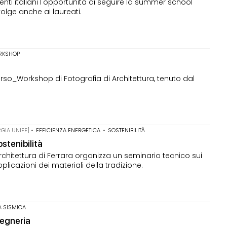
denti italiani l'opportunità di seguire la summer school
volge anche ai laureati.
RKSHOP
rso_Workshop di Fotografia di Architettura, tenuto dal
GIA UNIFE] •
EFFICIENZA ENERGETICA
•
SOSTENIBILITÀ
ostenibilità
Architettura di Ferrara organizza un seminario tecnico sui
licazioni dei materiali della tradizione.
A SISMICA
gegneria