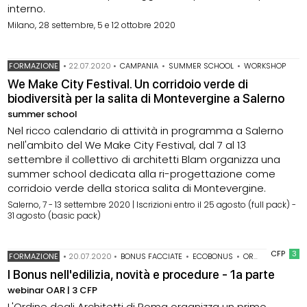
interno.
Milano, 28 settembre, 5 e 12 ottobre 2020
FORMAZIONE
•
22.07.2020
•
CAMPANIA
•
SUMMER SCHOOL
•
WORKSHOP
We Make City Festival. Un corridoio verde di
biodiversità per la salita di Montevergine a Salerno
summer school
Nel ricco calendario di attività in programma a Salerno
nell'ambito del We Make City Festival, dal 7 al 13
settembre il collettivo di architetti Blam organizza una
summer school dedicata alla ri-progettazione come
corridoio verde della storica salita di Montevergine.
Salerno, 7 - 13 settembre 2020 | Iscrizioni entro il 25 agosto (full pack) -
31 agosto (basic pack)
CFP
3
FORMAZIONE
•
20.07.2020
•
BONUS FACCIATE
•
ECOBONUS
•
ORDINE ARCHITETTI ROMA
I Bonus nell'edilizia, novità e procedure - 1a parte
webinar OAR | 3 CFP
L'Ordine degli Architetti di Roma organizza un primo