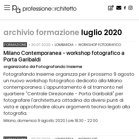
Home
▪
archivio notizie
▪
archivio formazione
▪
archivio formazione luglio 2020
archivio formazione
luglio 2020
FORMAZIONE
•
30.07.2020
•
LOMBARDIA
•
WORKSHOP FOTOGRAFICO
Milano Contemporanea - workshop fotografico a
Porta Garibaldi
organizzato da Fotografando Insieme
Fotografando Insieme organizza per il prossimo 9 agosto
un nuovo workshop fotografico dedicato alla Milano
contemporanea. L'appuntamento è al tramonto nel
quartiere "Centrale Direzionale - Porta Garibaldi" per
fotografare l'architettura cittadina da diversi punti di
vista e approfondire alcuni argomenti tecnici legati alla
fotografia.
Milano, domenica 9 agosto 2020 | ore 18.30 - 22.00
FORMAZIONE
•
29.07.2020
•
LOMBARDIA
•
WORKSHOP