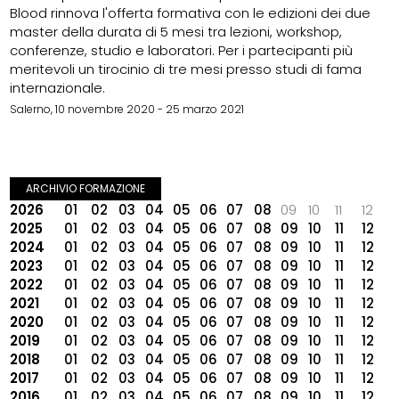
Blood rinnova l'offerta formativa con le edizioni dei due
master della durata di 5 mesi tra lezioni, workshop,
conferenze, studio e laboratori. Per i partecipanti più
meritevoli un tirocinio di tre mesi presso studi di fama
internazionale.
Salerno, 10 novembre 2020 - 25 marzo 2021
ARCHIVIO FORMAZIONE
2026
01
02
03
04
05
06
07
08
09
10
11
12
2025
01
02
03
04
05
06
07
08
09
10
11
12
2024
01
02
03
04
05
06
07
08
09
10
11
12
2023
01
02
03
04
05
06
07
08
09
10
11
12
2022
01
02
03
04
05
06
07
08
09
10
11
12
2021
01
02
03
04
05
06
07
08
09
10
11
12
2020
01
02
03
04
05
06
07
08
09
10
11
12
2019
01
02
03
04
05
06
07
08
09
10
11
12
2018
01
02
03
04
05
06
07
08
09
10
11
12
2017
01
02
03
04
05
06
07
08
09
10
11
12
2016
01
02
03
04
05
06
07
08
09
10
11
12