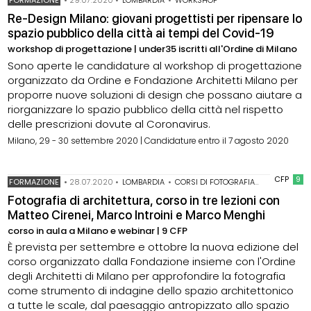
Re-Design Milano: giovani progettisti per ripensare lo
spazio pubblico della città ai tempi del Covid-19
workshop di progettazione | under35 iscritti all'Ordine di Milano
Sono aperte le candidature al workshop di progettazione
organizzato da Ordine e Fondazione Architetti Milano per
proporre nuove soluzioni di design che possano aiutare a
riorganizzare lo spazio pubblico della città nel rispetto
delle prescrizioni dovute al Coronavirus.
Milano, 29 - 30 settembre 2020 | Candidature entro il 7 agosto 2020
CFP
9
FORMAZIONE
•
28.07.2020
•
LOMBARDIA
•
CORSI DI FOTOGRAFIA
•
FOTOGRAFIA
Fotografia di architettura, corso in tre lezioni con
Matteo Cirenei, Marco Introini e Marco Menghi
corso in aula a Milano e webinar | 9 CFP
È prevista per settembre e ottobre la nuova edizione del
corso organizzato dalla Fondazione insieme con l'Ordine
degli Architetti di Milano per approfondire la fotografia
come strumento di indagine dello spazio architettonico
a tutte le scale, dal paesaggio antropizzato allo spazio