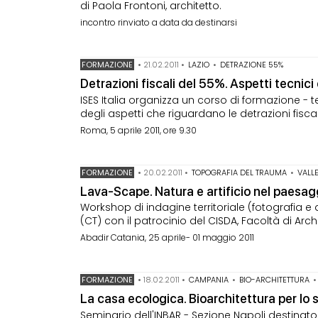
di Paola Frontoni, architetto.
incontro rinviato a data da destinarsi
FORMAZIONE
•
21.02.2011
•
LAZIO
•
DETRAZIONE 55%
Detrazioni fiscali del 55%. Aspetti tecnici
ISES Italia organizza un corso di formazione -
degli aspetti che riguardano le detrazioni fiscali
Roma, 5 aprile 2011, ore 9.30
FORMAZIONE
•
20.02.2011
•
TOPOGRAFIA DEL TRAUMA
•
VALLE
Lava-Scape. Natura e artificio nel paesag
Workshop di indagine territoriale (fotografia e
(CT) con il patrocinio del CISDA, Facoltà di Archi
Abadir Catania, 25 aprile- 01 maggio 2011
FORMAZIONE
•
18.02.2011
•
CAMPANIA
•
BIO-ARCHITETTURA
La casa ecologica. Bioarchitettura per lo
Seminario dell'INBAR - Sezione Napoli destinato a