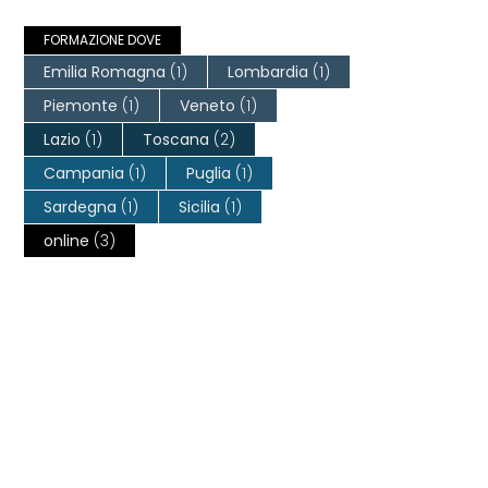
FORMAZIONE DOVE
Emilia Romagna
(1)
Lombardia
(1)
Piemonte
(1)
Veneto
(1)
Lazio
(1)
Toscana
(2)
Campania
(1)
Puglia
(1)
Sardegna
(1)
Sicilia
(1)
online
(3)