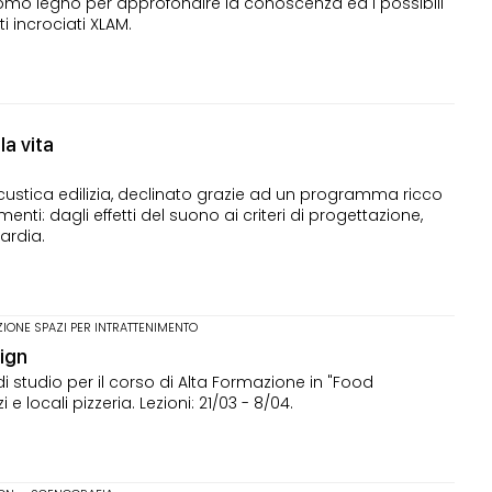
mo legno per approfondire la conoscenza ed i possibili
i incrociati XLAM.
la vita
ustica edilizia, declinato grazie ad un programma ricco
menti: dagli effetti del suono ai criteri di progettazione,
ardia.
IONE SPAZI PER INTRATTENIMENTO
sign
di studio per il corso di Alta Formazione in "Food
 locali pizzeria. Lezioni: 21/03 - 8/04.