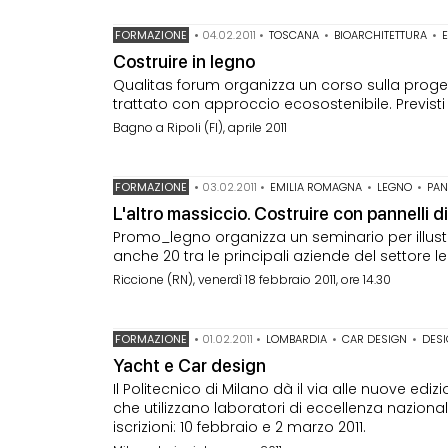
FORMAZIONE
•
04.02.2011
•
TOSCANA
•
BIOARCHITETTURA
•
Costruire in legno
Qualitas forum organizza un corso sulla progett
trattato con approccio ecosostenibile. Previsti 
Bagno a Ripoli (FI), aprile 2011
FORMAZIONE
•
03.02.2011
•
EMILIA ROMAGNA
•
LEGNO
•
PAN
L'altro massiccio. Costruire con pannelli 
Promo_legno organizza un seminario per illustra
anche 20 tra le principali aziende del settore leg
Riccione (RN), venerdì 18 febbraio 2011, ore 14.30
FORMAZIONE
•
01.02.2011
•
LOMBARDIA
•
CAR DESIGN
•
DES
Yacht e Car design
Il Politecnico di Milano dà il via alle nuove edi
che utilizzano laboratori di eccellenza nazional
iscrizioni: 10 febbraio e 2 marzo 2011.