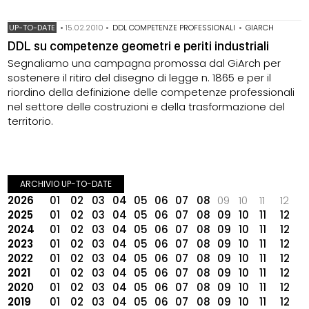
UP-TO-DATE
•
15.02.2010
•
DDL COMPETENZE PROFESSIONALI
•
GIARCH
DDL su competenze geometri e periti industriali
Segnaliamo una campagna promossa dal GiArch per
sostenere il ritiro del disegno di legge n. 1865 e per il
riordino della definizione delle competenze professionali
nel settore delle costruzioni e della trasformazione del
territorio.
ARCHIVIO UP-TO-DATE
2026
01
02
03
04
05
06
07
08
09
10
11
12
2025
01
02
03
04
05
06
07
08
09
10
11
12
2024
01
02
03
04
05
06
07
08
09
10
11
12
2023
01
02
03
04
05
06
07
08
09
10
11
12
2022
01
02
03
04
05
06
07
08
09
10
11
12
2021
01
02
03
04
05
06
07
08
09
10
11
12
2020
01
02
03
04
05
06
07
08
09
10
11
12
2019
01
02
03
04
05
06
07
08
09
10
11
12