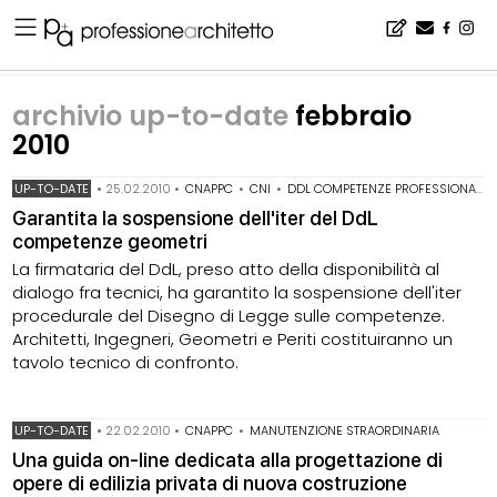
Home
▪
archivio notizie
▪
archivio up-to-date
▪
archivio up-to-date febbraio 2010
archivio up-to-date
febbraio
2010
UP-TO-DATE
•
25.02.2010
•
CNAPPC
•
CNI
•
DDL COMPETENZE PROFESSIONALI
Garantita la sospensione dell'iter del DdL
competenze geometri
La firmataria del DdL, preso atto della disponibilità al
dialogo fra tecnici, ha garantito la sospensione dell'iter
procedurale del Disegno di Legge sulle competenze.
Architetti, Ingegneri, Geometri e Periti costituiranno un
tavolo tecnico di confronto.
UP-TO-DATE
•
22.02.2010
•
CNAPPC
•
MANUTENZIONE STRAORDINARIA
Una guida on-line dedicata alla progettazione di
opere di edilizia privata di nuova costruzione