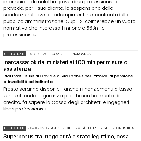
infortunio o di malattia grave di un professionista
prevede, per il suo cliente, la sospensione delle
scadenze relative ad adempimenti nei confronti della
pubblica amministrazione. Cup: «Si colmerebbe un vuoto
normativa che interessa 1 milione e 563mila
professionisti».
UP-TO-DATE
•
06.11.2020
•
COVID 19
•
INARCASSA
Inarcassa: ok dai ministeri ai 100 mln per misure di
assistenza
Riattivati i sussidi Covid e al via i bonus per i titolari di pensione
di invalidità ed indiretta
Presto saranno disponibili anche i finanziamenti a tasso
zero e il fondo di garanzia per chi non ha merito di
credito, fa sapere la Cassa degli architetti e ingegneri
liberi professionisti.
UP-TO-DATE
•
04.11.2020
•
ABUSI
•
DIFFORMITÀ EDILIZIE
•
SUPERBONUS 110%
Superbonus tra irregolarità e stato legittimo, cosa