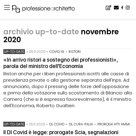
Home
▪
archivio notizie
▪
archivio up-to-date
▪
archivio up-to-date novembre 2020
archivio up-to-date
novembre
2020
UP-TO-DATE
•
26.11.2020
•
COVID 19
•
RISTORI
«In arrivo ristori a sostegno dei professionisti»,
parola del ministro dell'Economia
Ristori anche per i liberi professionisti iscritti alle casse di
previdenza private o alla gestione separata dell'Inps. Ad
annunciarlo, dopo il pressing delle forze dell'opposizione
e prima della votazione sullo scostamento di Bilancio alla
Camera (che si è espressa favorevolmente), è il ministro
dell'Economia, Roberto Gualtieri.
UP-TO-DATE
•
25.11.2020
•
DL COVID
•
DL CURA ITALIA
•
PROROGA ATTI AMMINISTRATIVI
Il Dl Covid è legge: prorogate Scia, segnalazioni