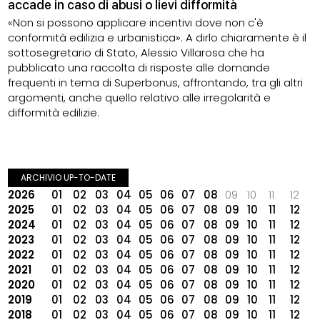
accade in caso di abusi o lievi difformità
«Non si possono applicare incentivi dove non c'è
conformità edilizia e urbanistica». A dirlo chiaramente è il
sottosegretario di Stato, Alessio Villarosa che ha
pubblicato una raccolta di risposte alle domande
frequenti in tema di Superbonus, affrontando, tra gli altri
argomenti, anche quello relativo alle irregolarità e
difformità edilizie.
ARCHIVIO UP-TO-DATE
2026
01
02
03
04
05
06
07
08
09
10
11
12
2025
01
02
03
04
05
06
07
08
09
10
11
12
2024
01
02
03
04
05
06
07
08
09
10
11
12
2023
01
02
03
04
05
06
07
08
09
10
11
12
2022
01
02
03
04
05
06
07
08
09
10
11
12
2021
01
02
03
04
05
06
07
08
09
10
11
12
2020
01
02
03
04
05
06
07
08
09
10
11
12
2019
01
02
03
04
05
06
07
08
09
10
11
12
2018
01
02
03
04
05
06
07
08
09
10
11
12