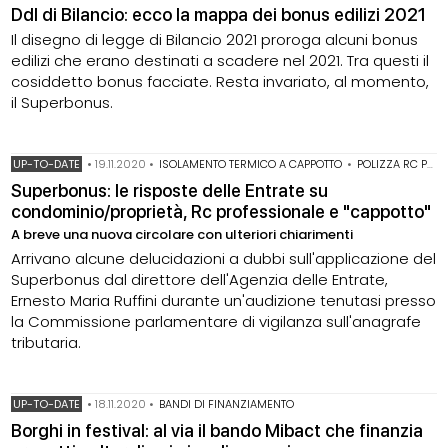
Ddl di Bilancio: ecco la mappa dei bonus edilizi 2021
Il disegno di legge di Bilancio 2021 proroga alcuni bonus
edilizi che erano destinati a scadere nel 2021. Tra questi il
cosiddetto bonus facciate. Resta invariato, al momento,
il Superbonus.
UP-TO-DATE
•
19.11.2020
•
ISOLAMENTO TERMICO A CAPPOTTO
•
POLIZZA RC PROFESSIONALE
Superbonus: le risposte delle Entrate su
condominio/proprietà, Rc professionale e "cappotto"
A breve una nuova circolare con ulteriori chiarimenti
Arrivano alcune delucidazioni a dubbi sull'applicazione del
Superbonus dal direttore dell'Agenzia delle Entrate,
Ernesto Maria Ruffini durante un'audizione tenutasi presso
la Commissione parlamentare di vigilanza sull'anagrafe
tributaria.
UP-TO-DATE
•
18.11.2020
•
BANDI DI FINANZIAMENTO
Borghi in festival: al via il bando Mibact che finanzia