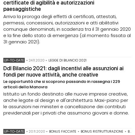
certificate di agibilità e autorizzazioni
paesaggistiche
Arriva la proroga degli effetti di certificati, attestati,
permessi, concessioni, autorizzazioni e atti abilitativi
comunque denominati, in scadenza tra il 31 gennaio 2020
e la fine dello stato di emergenza (al momento fissata al
31 gennaio 2021).
UP-TO-DATE
•
24.11.2020
•
LEGGE DI BILANCIO 2021
Ddl Bilancio 2021: dagli incentivi alle assunzioni ai
fondi per nuove attività, anche creative
Le opportunità che si scoprono passando in rassegna i 229
articoli della Manovra
Istituito un fondo destinato alle nuove imprese creative,
anche legate al design e all'architettura. Maxi-piano per
le assunzioni nei ministeri e cancellazione dei contributi
previdenziali per i privati che assumono giovani e donne.
UP-TO-DATE
•
20.11.2020
•
BONUS FACCIATE
•
BONUS RISTRUTTURAZIONE
•
BONUS VERDE