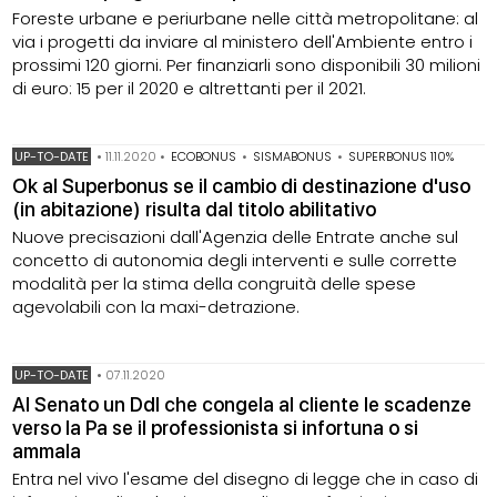
Foreste urbane e periurbane nelle città metropolitane: al
via i progetti da inviare al ministero dell'Ambiente entro i
prossimi 120 giorni. Per finanziarli sono disponibili 30 milioni
di euro: 15 per il 2020 e altrettanti per il 2021.
UP-TO-DATE
•
11.11.2020
•
ECOBONUS
•
SISMABONUS
•
SUPERBONUS 110%
Ok al Superbonus se il cambio di destinazione d'uso
(in abitazione) risulta dal titolo abilitativo
Nuove precisazioni dall'Agenzia delle Entrate anche sul
concetto di autonomia degli interventi e sulle corrette
modalità per la stima della congruità delle spese
agevolabili con la maxi-detrazione.
UP-TO-DATE
•
07.11.2020
Al Senato un Ddl che congela al cliente le scadenze
verso la Pa se il professionista si infortuna o si
ammala
Entra nel vivo l'esame del disegno di legge che in caso di