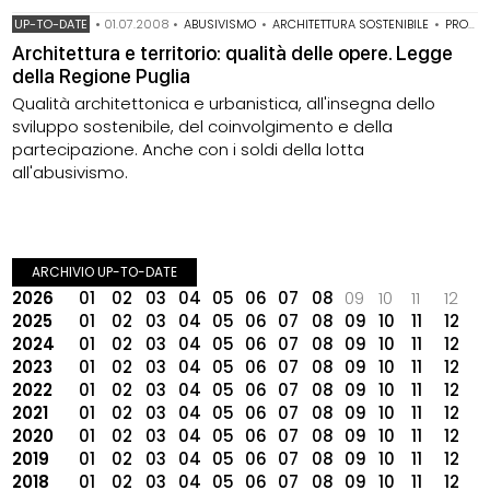
UP-TO-DATE
•
01.07.2008
•
ABUSIVISMO
•
ARCHITETTURA SOSTENIBILE
•
PROGETTAZIONE DEL PAESAGGIO
Architettura e territorio: qualità delle opere. Legge
della Regione Puglia
Qualità architettonica e urbanistica, all'insegna dello
sviluppo sostenibile, del coinvolgimento e della
partecipazione. Anche con i soldi della lotta
all'abusivismo.
ARCHIVIO UP-TO-DATE
2026
01
02
03
04
05
06
07
08
09
10
11
12
2025
01
02
03
04
05
06
07
08
09
10
11
12
2024
01
02
03
04
05
06
07
08
09
10
11
12
2023
01
02
03
04
05
06
07
08
09
10
11
12
2022
01
02
03
04
05
06
07
08
09
10
11
12
2021
01
02
03
04
05
06
07
08
09
10
11
12
2020
01
02
03
04
05
06
07
08
09
10
11
12
2019
01
02
03
04
05
06
07
08
09
10
11
12
2018
01
02
03
04
05
06
07
08
09
10
11
12