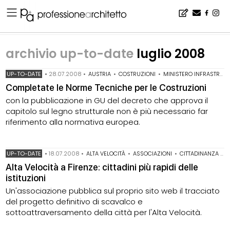
Home
▪
archivio notizie
▪
archivio up-to-date
▪
archivio up-to-date luglio 2008
archivio up-to-date
luglio 2008
UP-TO-DATE
•
28.07.2008
•
AUSTRIA
•
COSTRUZIONI
•
MINISTERO INFRASTRUTTURE
Completate le Norme Tecniche per le Costruzioni
con la pubblicazione in GU del decreto che approva il
capitolo sul legno strutturale non è più necessario far
riferimento alla normativa europea.
UP-TO-DATE
•
18.07.2008
•
ALTA VELOCITÀ
•
ASSOCIAZIONI
•
CITTADINANZA ATTIVA
Alta Velocità a Firenze: cittadini più rapidi delle
istituzioni
Un'associazione pubblica sul proprio sito web il tracciato
del progetto definitivo di scavalco e
sottoattraversamento della città per l'Alta Velocità.