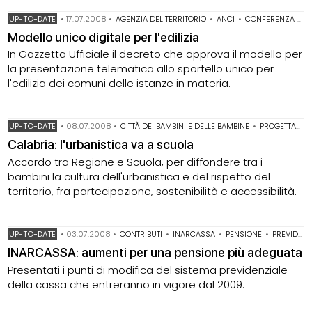
UP-TO-DATE
•
17.07.2008
•
AGENZIA DEL TERRITORIO
•
ANCI
•
CONFERENZA DELLE REGIONI
Modello unico digitale per l'edilizia
In Gazzetta Ufficiale il decreto che approva il modello per
la presentazione telematica allo sportello unico per
l'edilizia dei comuni delle istanze in materia.
UP-TO-DATE
•
08.07.2008
•
CITTÀ DEI BAMBINI E DELLE BAMBINE
•
PROGETTAZIONE PARTECIPATA
Calabria: l'urbanistica va a scuola
Accordo tra Regione e Scuola, per diffondere tra i
bambini la cultura dell'urbanistica e del rispetto del
territorio, fra partecipazione, sostenibilità e accessibilità.
UP-TO-DATE
•
03.07.2008
•
CONTRIBUTI
•
INARCASSA
•
PENSIONE
•
PREVIDENZA
INARCASSA: aumenti per una pensione più adeguata
Presentati i punti di modifica del sistema previdenziale
della cassa che entreranno in vigore dal 2009.