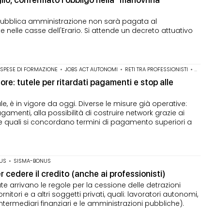
na pubblica amministrazione non sarà pagata al
e nelle casse dell'Erario. Si attende un decreto attuativo
 SPESE DI FORMAZIONE
•
JOBS ACT AUTONOMI
•
RETI TRA PROFESSIONISTI
•
RITARDO
ore: tutele per ritardati pagamenti e stop alle
le, è in vigore da oggi. Diverse le misure già operative:
agamenti, alla possibilità di costruire network grazie ai
n le quali si concordano termini di pagamento superiori a
US
•
SISMA-BONUS
cedere il credito (anche ai professionisti)
e arrivano le regole per la cessione delle detrazioni
nitori e a altri soggetti privati, quali: lavoratori autonomi,
li intermediari finanziari e le amministrazioni pubbliche).