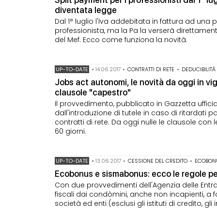
diventata legge
Dal 1° luglio l'Iva addebitata in fattura ad u
professionista, ma la Pa la verserà direttament
del Mef. Ecco come funziona la novità.
UP-TO-DATE
•
14.06.2017
•
CONTRATTI DI RETE
•
DEDUCIBILITÀ
Jobs act autonomi, le novità da oggi in vig
clausole "capestro"
Il provvedimento, pubblicato in Gazzetta ufficia
dall'introduzione di tutele in caso di ritardati p
contratti di rete. Da oggi nulle le clausole co
60 giorni.
UP-TO-DATE
•
13.06.2017
•
CESSIONE DEL CREDITO
•
ECOBON
Ecobonus e sismabonus: ecco le regole per 
Con due provvedimenti dell'Agenzia delle Entrat
fiscali dai condòmini, anche non incapienti, a for
società ed enti (esclusi gli istituti di credito, g