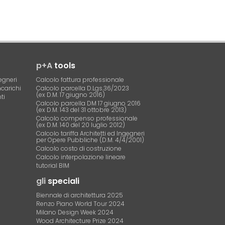
p+A
tools
egneri
Calcolo fattura professionale
ncarichi
Calcolo parcella D.Lgs.36/2023
(ex D.M. 17 giugno 2016)
ti
Calcolo parcella DM 17 giugno 2016
(ex D.M. 143 del 31 ottobre 2013)
Calcolo compenso professionale
(ex D.M. 140 del 20 luglio 2012)
Calcolo tariffa Architetti ed Ingegneri
per Opere Pubbliche (D.M. 4/4/2001)
Calcolo costo di costruzione
Calcolo interpolazione lineare
tutorial BIM
gli
speciali
Biennale di architettura 2025
Renzo Piano World Tour 2024
Milano Design Week 2024
Wood Architecture Prize 2024