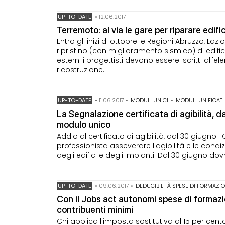
UP-TO-DATE
•
12.06.2017
Terremoto: al via le gare per riparare edif
Entro gli inizi di ottobre le Regioni Abruzzo, La
ripristino (con miglioramento sismico) di edific
esterni i progettisti devono essere iscritti all'el
ricostruzione.
UP-TO-DATE
•
11.06.2017
•
MODULI UNICI
•
MODULI UNIFICATI
La Segnalazione certificata di agibilità, da
modulo unico
Addio al certificato di agibilità, dal 30 giugn
professionista asseverare l'agibilità e le condiz
degli edifici e degli impianti. Dal 30 giugno d
UP-TO-DATE
•
09.06.2017
•
DEDUCIBILITÀ SPESE DI FORMAZI
Con il Jobs act autonomi spese di formazio
contribuenti minimi
Chi applica l'imposta sostitutiva al 15 per cen