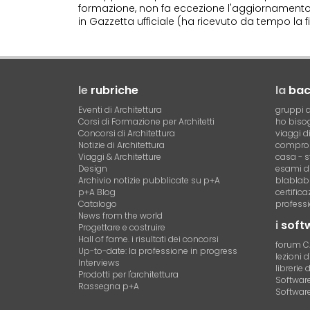
formazione, non fa eccezione l'aggiornamento
in Gazzetta ufficiale (ha ricevuto da tempo la 
le
rubriche
la
ba
Eventi di Architettura
gruppi d
Corsi di Formazione per Architetti
ho bisog
Concorsi di Architettura
viaggi d
Notizie di Architettura
compro 
Viaggi & Architetture
casa - s
Design
esami di
Archivio notizie pubblicate su p+A
blablab
p+A Blog
certific
Catalogo
professi
News from the world
i
soft
Progettare e costruire
Hall of fame. i risultati dei concorsi
forum 
Up-to-date: la professione in progress
lezioni 
Interviews
librerie 
Prodotti per l'architettura
Software 
Rassegna p+A
Software