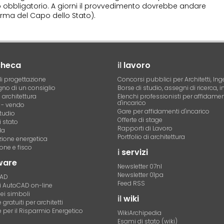
 obbligatorio. A giorni il provvedimento dovrebbe andare
firma del Capo dello Stato).
checa
il
lavoro
i progettazione
Concorsi pubblici per Architetti, Ing
no di un consiglio
Borse di studio, assegni di ricerca, i
i architettura
Elenchi professionisti per affidamen
d'incarico
- vendo
Gare per affidamenti d'incarico
tudio
Offerte di stage
 stato
Rapporti di Lavoro
la
Portfolio di architettura
azione energetica
one e fisco
i
servizi
ware
Newsletter 07nl
Newsletter 01pa
CAD
Feed RSS
di AutoCAD on-line
dei simboli
il
wiki
gratuiti per architetti
 per il Risparmio Energetico
WikiArchipedia
Esami di stato (wiki)