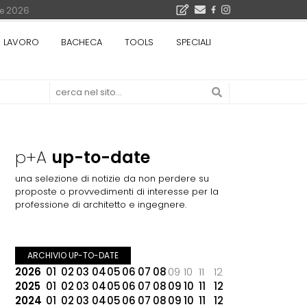
bre 2026
La Fabbrica di ceramiche Solimene a Vietri sul Mare: un progetto nato quasi per caso - La lucertola aggrappata alla roccia, tra Wright e Gaudì, unica opera europea del visionario architetto Paolo Soleri
LAVORO
BACHECA
TOOLS
SPECIALI
Osteria dell'Architetto a Marmomac con i fondatori di EMBT, Park, CZA e ELASTICOFarm - Veronafiere, dal 22 al 25 settembre 2026 · 2x4 Cfp · Ingresso gratuito · Iscrizioni aperte!
I Cantieri by LandWorks 2026, autocostruzione e vita comunitaria a picco sul mare della Sardegna - Workshop di autocostruzione e rigenerazione urbana nell'ex borgo minerario dell'Argentiera · 3 turni
 di una mostra
i 5.000 euro
p+A
up-to-date
una selezione di notizie da non perdere su
proposte o provvedimenti di interesse per la
professione di architetto e ingegnere.
ARCHIVIO UP-TO-DATE
2026
01
02
03
04
05
06
07
08
09
10
11
12
2025
01
02
03
04
05
06
07
08
09
10
11
12
2024
01
02
03
04
05
06
07
08
09
10
11
12