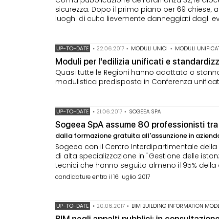
sicurezza. Dopo il primo piano per 69 chiese, 
luoghi di culto lievemente danneggiati dagli ev
UP-TO-DATE
•
22.06.2017
•
MODULI UNICI
•
MODULI UNIFICA
Moduli per l'edilizia unificati e standardi
Quasi tutte le Regioni hanno adottato o stanno
modulistica predisposta in Conferenza unificata
UP-TO-DATE
•
21.06.2017
•
SOGEEA SPA
Sogeea SpA assume 80 professionisti tra a
dalla formazione gratuita all'assunzione in aziend
Sogeea con il Centro Interdipartimentale della
di alta specializzazione in "Gestione delle ista
tecnici che hanno seguito almeno il 95% della did
candidature entro il 16 luglio 2017
UP-TO-DATE
•
20.06.2017
•
BIM BUILDING INFORMATION MOD
BIM negli appalti pubblici: in consultazion