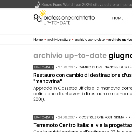
Renzo Piano World Tour 2026, ottava edizione in parte
HOME
UP-TO-DATE
200 manifesti per i 200 anni di Carlo Collodi, creato
Home
▪
archivio notizie
▪
archivio up-to-date
▪
archivio up-t
La ricarica dei profumi domestici in un prodotto innova
archivio up-to-date
giugno
UP-TO-DATE
•
27.06.2017
•
CAMBIO DI DESTINAZIONE D'USO
Restauro con cambio di destinazione d'uso:
"manovrina"
Approda in Gazzetta Ufficiale la manovra corret
definizione di «interventi di restauro e risanam
2001).
UP-TO-DATE
•
24.06.2017
•
RICOSTRUZIONE POST-SISMA
•
R
Terremoto Centro Italia: al via la progetta
Con la pubblicazione dell'ordinanza 32, le dio