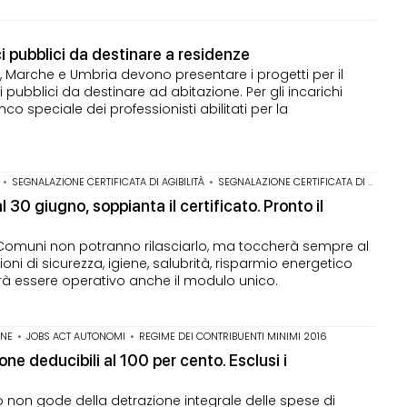
ici pubblici da destinare a residenze
zio, Marche e Umbria devono presentare i progetti per il
i pubblici da destinare ad abitazione. Per gli incarichi
enco speciale dei professionisti abilitati per la
•
SEGNALAZIONE CERTIFICATA DI AGIBILITÀ
•
SEGNALAZIONE CERTIFICATA DI AGIBILITÀ PARZIALE
l 30 giugno, soppianta il certificato. Pronto il
o i Comuni non potranno rilasciarlo, ma toccherà sempre al
ioni di sicurezza, igiene, salubrità, risparmio energetico
ovrà essere operativo anche il modulo unico.
ONE
•
JOBS ACT AUTONOMI
•
REGIME DEI CONTRIBUENTI MINIMI 2016
ne deducibili al 100 per cento. Esclusi i
to non gode della detrazione integrale delle spese di