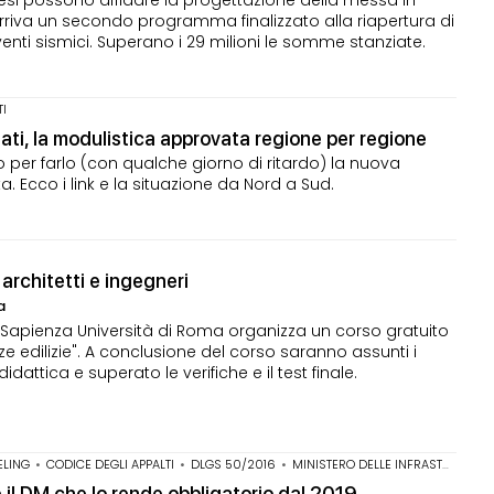
arriva un secondo programma finalizzato alla riapertura di
enti sismici. Superano i 29 milioni le somme stanziate.
TI
zzati, la modulistica approvata regione per regione
 per farlo (con qualche giorno di ritardo) la nuova
. Ecco i link e la situazione da Nord a Sud.
rchitetti e ingegneri
a
 Sapienza Università di Roma organizza un corso gratuito
nze edilizie". A conclusione del corso saranno assunti i
attica e superato le verifiche e il test finale.
ELING
•
CODICE DEGLI APPALTI
•
DLGS 50/2016
•
MINISTERO DELLE INFRASTRUTTURE
e il DM che lo rende obbligatorio dal 2019