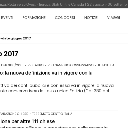
nza. Rotta verso Ovest - Europa, Stati Uniti e Canada | 22 agosto > 30 settem
EVENTI
FORMAZIONE
CONCORSI
NOTIZIE
VIAGGI
re di Pinocchio - Call di grafica promossa dal Museo MAGMA per la realizzazione
o-date giugno 2017
tivo di design - Concorso di product design by Desall · Al vincitore un premio d
 2017
•
DPR 380/2001
•
RESTAURO
•
RISANAMENTO CONSERVATIVO
•
TU EDILIZIA
 la nuova definizione va in vigore con la
tiva dei conti pubblici e con essa va in vigore la nuova
ento conservativo» del testo unico Edilizia (Dpr 380 del
IPARAZIONE CHIESE
•
TERREMOTO CENTRO ITALIA
zione per altre 111 chiese
cesi possono affidare la progettazione della messa in