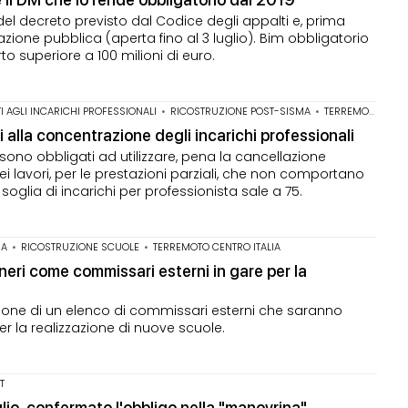
to del decreto previsto dal Codice degli appalti e, prima
azione pubblica (aperta fino al 3 luglio). Bim obbligatorio
to superiore a 100 milioni di euro.
TI AGLI INCARICHI PROFESSIONALI
•
RICOSTRUZIONE POST-SISMA
•
TERREMOTO CENTRO ITALIA
ti alla concentrazione degli incarichi professionali
i sono obbligati ad utilizzare, pena la cancellazione
ei lavori, per le prestazioni parziali, che non comportano
oglia di incarichi per professionista sale a 75.
IA
•
RICOSTRUZIONE SCUOLE
•
TERREMOTO CENTRO ITALIA
gneri come commissari esterni in gare per la
zione di un elenco di commissari esterni che saranno
er la realizzazione di nuove scuole.
T
uglio, confermato l'obbligo nella "manovrina"