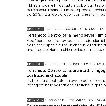
Il Ministero delle Infrastrutture pubblica il tes
della stesura definitiva, lo sottopone a consult
dal 2019, iniziando da lavori complessi di impor
UP-TO-DATE
•
20.06.2017
•
INCARICHI PROFESSIONALI
•
LIMI
Terremoto Centro Italia: meno severi i limi
Modificato il contratto-tipo che i professionist
dall'elenco speciale. Escludendo la direzione d
una progettazione architettonica completa, la s
UP-TO-DATE
•
19.06.2017
•
ELENCO PROFESSIONISTI
•
INVITAL
Terremoto Centro Italia, architetti e inge
costruzione di scuole
Invitalia ha pubblicato un avviso per la forma
impegnati nella valutazione di offerte in gare p
UP-TO-DATE
•
17.06.2017
•
IVA
•
MANOVRINA
•
SPLIT PAYMEN
Split payment per i professionisti dal 1° l