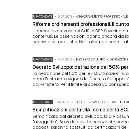
UP-TO-DATE
•
16.07.2012
•
AGGIORNAMENTO PROFESSIONALE
Riforma ordinamenti professionali. il punt
Il parere favorevole del CdS al DPR Severino ar
contenuti. Le osservazioni danno ancora da lav
necessarie modifiche. Nel frattempo sono stati as
UP-TO-DATE
•
10.07.2012
•
DECRETO SVILUPPO
•
DETRAZIONE
Decreto Sviluppo: detrazione del 50% per l
La detrazione del 50% per le ristrutturazioni si
dopo l'entrata in vigore del Decreto Sviluppo. O
dal Ministero. Per il limite di spesa va consider
UP-TO-DATE
•
03.07.2012
•
DECRETO SVILUPPO
•
DIA
•
DIA A
Semplificazioni per la DIA, come per la SC
Semplificata dal decreto Sviluppo, la DIA assu
"alleggerita". Salvo le dovute eccezioni - come 
appositi saranno sostituiti da certificazioni del