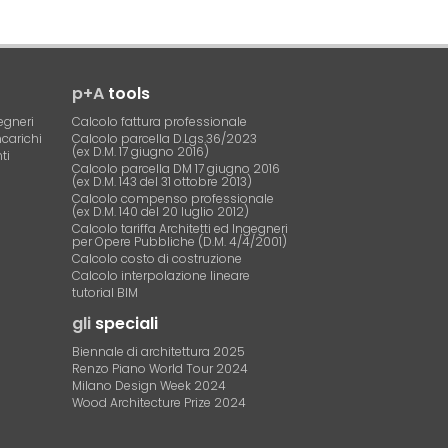
p+A
tools
egneri
Calcolo fattura professionale
ncarichi
Calcolo parcella D.Lgs.36/2023
(ex D.M. 17 giugno 2016)
ti
Calcolo parcella DM 17 giugno 2016
(ex D.M. 143 del 31 ottobre 2013)
Calcolo compenso professionale
(ex D.M. 140 del 20 luglio 2012)
Calcolo tariffa Architetti ed Ingegneri
per Opere Pubbliche (D.M. 4/4/2001)
Calcolo costo di costruzione
Calcolo interpolazione lineare
tutorial BIM
gli
speciali
Biennale di architettura 2025
Renzo Piano World Tour 2024
Milano Design Week 2024
Wood Architecture Prize 2024