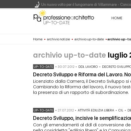
Un nuovo volto per il lungomare di Villammare - Conc
HOME
L'obbligo di aggiornamento del Psc non decade se il c
UP-TO-DATE
Un masterplan per il futuro di Lariofiere, sul Lago di 
Home
▪
archivio notizie
▪
archivio up-to-date
▪
archivio up-t
Premio Bruno Zevi 2026: saggi storico-critici inediti 
archivio up-to-date
luglio 
UP-TO-DATE
•
30.07.2012
•
DDL LAVORO
•
DECRETO SVILUPP
Decreto Sviluppo e Riforma del Lavoro. Nov
Licenziato dalla Camera, il Decreto Sviluppo si a
Cambiando la Riforma del lavoro, il nuovo test
la presenza di un rapporto di subordinazione.
UP-TO-DATE
•
27.07.2012
•
ATTIVITÀ EDILIZIA LIBERA
•
CIL
•
D
Decreto Sviluppo, incisive le semplificazion
Con gli emendamenti al ddl di conversione del D
nella cosiddetta "edilizia libera" e la Comunicazi