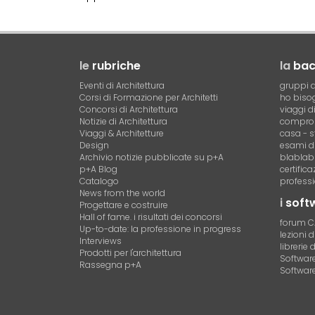
le
rubriche
la
ba
Eventi di Architettura
gruppi d
Corsi di Formazione per Architetti
ho bisog
Concorsi di Architettura
viaggi d
Notizie di Architettura
compro 
Viaggi & Architetture
casa - s
Design
esami di
Archivio notizie pubblicate su p+A
blablab
p+A Blog
certific
Catalogo
professi
News from the world
i
soft
Progettare e costruire
Hall of fame. i risultati dei concorsi
forum 
Up-to-date: la professione in progress
lezioni 
Interviews
librerie 
Prodotti per l'architettura
Software 
Rassegna p+A
Software