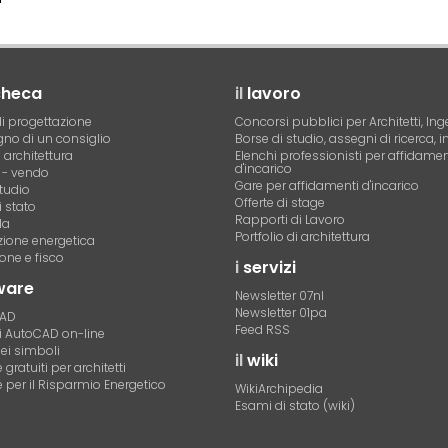
checa
il
lavoro
i progettazione
Concorsi pubblici per Architetti, Ing
no di un consiglio
Borse di studio, assegni di ricerca, i
i architettura
Elenchi professionisti per affidamen
d'incarico
- vendo
Gare per affidamenti d'incarico
tudio
Offerte di stage
 stato
Rapporti di Lavoro
la
Portfolio di architettura
azione energetica
one e fisco
i
servizi
ware
Newsletter 07nl
Newsletter 01pa
CAD
Feed RSS
di AutoCAD on-line
dei simboli
il
wiki
gratuiti per architetti
 per il Risparmio Energetico
WikiArchipedia
Esami di stato (wiki)