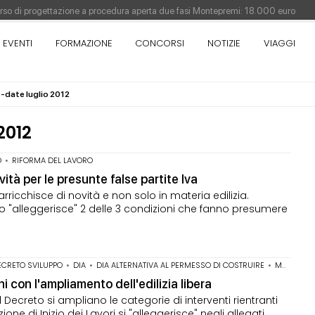
orso di progettazione a procedura aperta due fasi Montepremi: 18.000 euro
EVENTI
FORMAZIONE
CONCORSI
NOTIZIE
VIAGGI
antiere è fermo - La pronuncia della Corte di Cassazione
Como - Concorso di idee · Al vincitore un premio di 5.000 euro
o-date luglio 2012
sull'architettura - XX edizione promossa dalla Fondazione Bruno Zevi
2012
O
•
RIFORMA DEL LAVORO
ità per le presunte false partite Iva
rricchisce di novità e non solo in materia edilizia.
o "alleggerisce" 2 delle 3 condizioni che fanno presumere
ECRETO SVILUPPO
•
DIA
•
DIA ALTERNATIVA AL PERMESSO DI COSTRUIRE
•
MANUTENZIONE STRAORDINARIA
i con l'ampliamento dell'edilizia libera
ecreto si ampliano le categorie di interventi rientranti
one di Inizio dei Lavori si "alleggerisce" negli allegati.