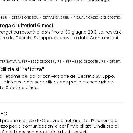
 36%
•
DETRAZIONE 50%
•
DETRAZIONE 55%
•
RIQUALIFICAZIONE ENERGETICA
oga di ulteriori 6 mesi
nergetica resterà al 55% fino al 30 giugno 2013. La novità è
ione del Decreto Sviluppo, approvato dalle Commissioni
LTERNATIVA AL PERMESSO DI COSTRUIRE
•
PERMESSO DI COSTRUIRE
•
SPORTELLO UNICO EDILIZIA
ilizia si "rafforza"
l'esame del ddl di conversione del Decreto Sviluppo.
 un'interessante semplificazione per la presentazione
llo Sportello Unico.
PEC
oprio indirizzo PEC, dovrà affrettarsi. Dal 1° settembre
o per le comunicazioni e per l'invio di atti. L'indirizzo di
ve" per l'accesso completo a tutti i servizi.