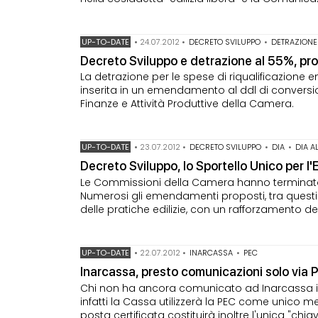
UP-TO-DATE
•
24.07.2012
•
DECRETO SVILUPPO
•
DETRAZIONE
Decreto Sviluppo e detrazione al 55%, pror
La detrazione per le spese di riqualificazione e
inserita in un emendamento al ddl di convers
Finanze e Attività Produttive della Camera.
UP-TO-DATE
•
23.07.2012
•
DECRETO SVILUPPO
•
DIA
•
DIA A
Decreto Sviluppo, lo Sportello Unico per l'Ed
Le Commissioni della Camera hanno terminato 
Numerosi gli emendamenti proposti, tra questi
delle pratiche edilizie, con un rafforzamento de
UP-TO-DATE
•
22.07.2012
•
INARCASSA
•
PEC
Inarcassa, presto comunicazioni solo via 
Chi non ha ancora comunicato ad Inarcassa il pr
infatti la Cassa utilizzerà la PEC come unico mezz
posta certificata costituirà inoltre l'unica "chia