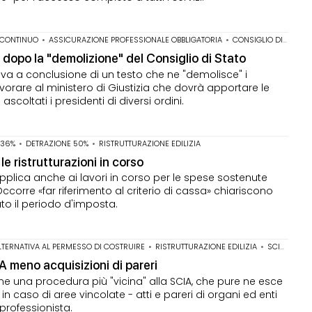
 CONTINUO
•
ASSICURAZIONE PROFESSIONALE OBBLIGATORIA
•
CONSIGLIO DI STATO
o dopo la "demolizione" del Consiglio di Stato
riva a conclusione di un testo che ne "demolisce" i
orare al ministero di Giustizia che dovrà apportare le
coltati i presidenti di diversi ordini.
 36%
•
DETRAZIONE 50%
•
RISTRUTTURAZIONE EDILIZIA
e ristrutturazioni in corso
 applica anche ai lavori in corso per le spese sostenute
ccorre «far riferimento al criterio di cassa» chiariscono
ato il periodo d'imposta.
LTERNATIVA AL PERMESSO DI COSTRUIRE
•
RISTRUTTURAZIONE EDILIZIA
•
SCIA
•
SUP
IA meno acquisizioni di pareri
me una procedura più "vicina" alla SCIA, che pure ne esce
in caso di aree vincolate - atti e pareri di organi ed enti
 professionista.