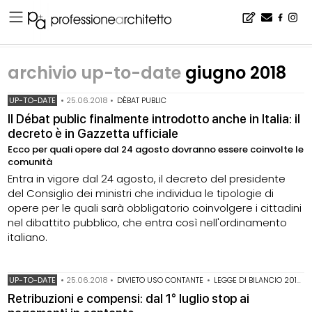
Home
▪
archivio notizie
▪
archivio up-to-date
▪
archivio up-to-date giugno 2018
archivio up-to-date
giugno 2018
UP-TO-DATE
•
25.06.2018
•
DÈBAT PUBLIC
Il Débat public finalmente introdotto anche in Italia: il
decreto è in Gazzetta ufficiale
Ecco per quali opere dal 24 agosto dovranno essere coinvolte le
comunità
Entra in vigore dal 24 agosto, il decreto del presidente
del Consiglio dei ministri che individua le tipologie di
opere per le quali sarà obbligatorio coinvolgere i cittadini
nel dibattito pubblico, che entra così nell'ordinamento
italiano.
UP-TO-DATE
•
25.06.2018
•
DIVIETO USO CONTANTE
•
LEGGE DI BILANCIO 2018
•
Retribuzioni e compensi: dal 1° luglio stop ai