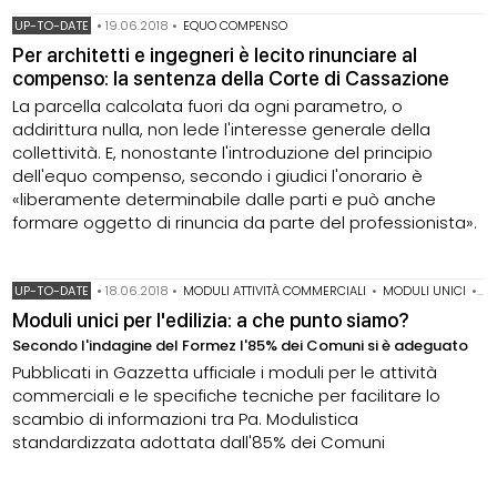
UP-TO-DATE
•
19.06.2018
•
EQUO COMPENSO
Per architetti e ingegneri è lecito rinunciare al
compenso: la sentenza della Corte di Cassazione
La parcella calcolata fuori da ogni parametro, o
addirittura nulla, non lede l'interesse generale della
collettività. E, nonostante l'introduzione del principio
dell'equo compenso, secondo i giudici l'onorario è
«liberamente determinabile dalle parti e può anche
formare oggetto di rinuncia da parte del professionista».
UP-TO-DATE
•
18.06.2018
•
MODULI ATTIVITÀ COMMERCIALI
•
MODULI UNICI
•
MO
Moduli unici per l'edilizia: a che punto siamo?
Secondo l'indagine del Formez l'85% dei Comuni si è adeguato
Pubblicati in Gazzetta ufficiale i moduli per le attività
commerciali e le specifiche tecniche per facilitare lo
scambio di informazioni tra Pa. Modulistica
standardizzata adottata dall'85% dei Comuni