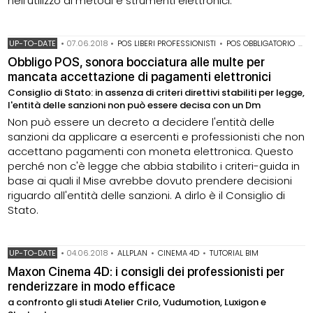
nell'utilizzo di metodi e strumenti elettronici.
UP-TO-DATE
•
07.06.2018
•
POS LIBERI PROFESSIONISTI
•
POS OBBLIGATORIO
•
S
Obbligo POS, sonora bocciatura alle multe per
mancata accettazione di pagamenti elettronici
Consiglio di Stato: in assenza di criteri direttivi stabiliti per legge,
l'entità delle sanzioni non può essere decisa con un Dm
Non può essere un decreto a decidere l'entità delle
sanzioni da applicare a esercenti e professionisti che non
accettano pagamenti con moneta elettronica. Questo
perché non c'è legge che abbia stabilito i criteri-guida in
base ai quali il Mise avrebbe dovuto prendere decisioni
riguardo all'entità delle sanzioni. A dirlo è il Consiglio di
Stato.
UP-TO-DATE
•
04.06.2018
•
ALLPLAN
•
CINEMA 4D
•
TUTORIAL BIM
Maxon Cinema 4D: i consigli dei professionisti per
renderizzare in modo efficace
a confronto gli studi Atelier Crilo, Vudumotion, Luxigon e