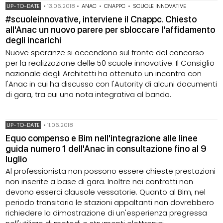
UP-TO-DATE
•
13.06.2018
•
ANAC
•
CNAPPC
•
SCUOLE INNOVATIVE
#scuoleinnovative, interviene il Cnappc. Chiesto
all'Anac un nuovo parere per sbloccare l'affidamento
degli incarichi
Nuove speranze si accendono sul fronte del concorso
per la realizzazione delle 50 scuole innovative. Il Consiglio
nazionale degli Architetti ha ottenuto un incontro con
l'Anac in cui ha discusso con l'Autority di alcuni documenti
di gara, tra cui una nota integrativa al bando.
UP-TO-DATE
•
11.06.2018
Equo compenso e Bim nell'integrazione alle linee
guida numero 1 dell'Anac in consultazione fino al 9
luglio
Al professionista non possono essere chieste prestazioni
non inserite a base di gara. Inoltre nei contratti non
devono esserci clausole vessatorie. Quanto al Bim, nel
periodo transitorio le stazioni appaltanti non dovrebbero
richiedere la dimostrazione di un'esperienza pregressa