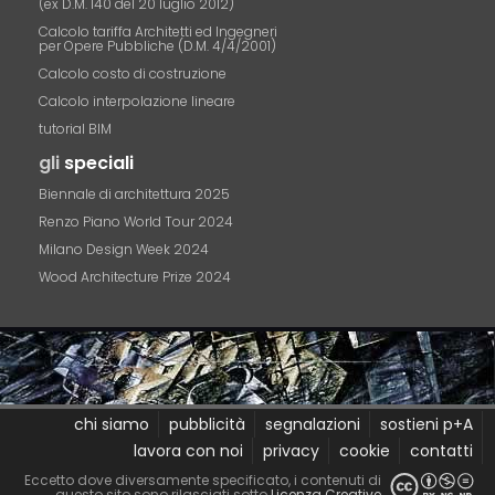
(ex D.M. 140 del 20 luglio 2012)
Calcolo tariffa Architetti ed Ingegneri
per Opere Pubbliche (D.M. 4/4/2001)
Calcolo costo di costruzione
Calcolo interpolazione lineare
tutorial BIM
gli
speciali
Biennale di architettura 2025
Renzo Piano World Tour 2024
Milano Design Week 2024
Wood Architecture Prize 2024
chi siamo
pubblicità
segnalazioni
sostieni p+A
lavora con noi
privacy
cookie
contatti
Eccetto dove diversamente specificato, i contenuti di
questo sito sono rilasciati sotto
Licenza Creative