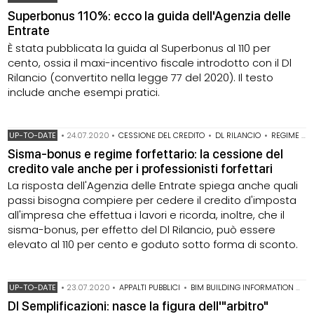
Superbonus 110%: ecco la guida dell'Agenzia delle
Entrate
È stata pubblicata la guida al Superbonus al 110 per
cento, ossia il maxi-incentivo fiscale introdotto con il Dl
Rilancio (convertito nella legge 77 del 2020). Il testo
include anche esempi pratici.
UP-TO-DATE
•
24.07.2020
•
CESSIONE DEL CREDITO
•
DL RILANCIO
•
REGIME FORFETTARIO
Sisma-bonus e regime forfettario: la cessione del
credito vale anche per i professionisti forfettari
La risposta dell'Agenzia delle Entrate spiega anche quali
passi bisogna compiere per cedere il credito d'imposta
all'impresa che effettua i lavori e ricorda, inoltre, che il
sisma-bonus, per effetto del Dl Rilancio, può essere
elevato al 110 per cento e goduto sotto forma di sconto.
UP-TO-DATE
•
23.07.2020
•
APPALTI PUBBLICI
•
BIM BUILDING INFORMATION MODELING
Dl Semplificazioni: nasce la figura dell'"arbitro"