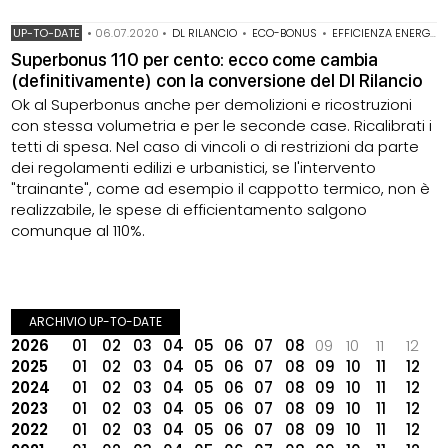
UP-TO-DATE
•
06.07.2020
•
DL RILANCIO
•
ECO-BONUS
•
EFFICIENZA ENERGETICA
Superbonus 110 per cento: ecco come cambia
(definitivamente) con la conversione del Dl Rilancio
Ok al Superbonus anche per demolizioni e ricostruzioni
con stessa volumetria e per le seconde case. Ricalibrati i
tetti di spesa. Nel caso di vincoli o di restrizioni da parte
dei regolamenti edilizi e urbanistici, se l'intervento
"trainante", come ad esempio il cappotto termico, non è
realizzabile, le spese di efficientamento salgono
comunque al 110%.
ARCHIVIO UP-TO-DATE
2026
01
02
03
04
05
06
07
08
09
10
11
12
2025
01
02
03
04
05
06
07
08
09
10
11
12
2024
01
02
03
04
05
06
07
08
09
10
11
12
2023
01
02
03
04
05
06
07
08
09
10
11
12
2022
01
02
03
04
05
06
07
08
09
10
11
12