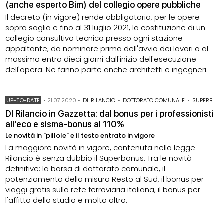
(anche esperto Bim) del collegio opere pubbliche
Il decreto (in vigore) rende obbligatoria, per le opere
sopra soglia e fino al 31 luglio 2021, la costituzione di un
collegio consultivo tecnico presso ogni stazione
appaltante, da nominare prima dell'avvio dei lavori o al
massimo entro dieci giorni dall'inizio dell'esecuzione
dell'opera. Ne fanno parte anche architetti e ingegneri.
UP-TO-DATE
•
21.07.2020
•
DL RILANCIO
•
DOTTORATO COMUNALE
•
SUPERBONUS 110%
Dl Rilancio in Gazzetta: dal bonus per i professionisti
all'eco e sisma-bonus al 110%
Le novità in "pillole" e il testo entrato in vigore
La maggiore novità in vigore, contenuta nella legge
Rilancio è senza dubbio il Superbonus. Tra le novità
definitive: la borsa di dottorato comunale, il
potenziamento della misura Resto al Sud, il bonus per
viaggi gratis sulla rete ferroviaria italiana, il bonus per
l'affitto dello studio e molto altro.