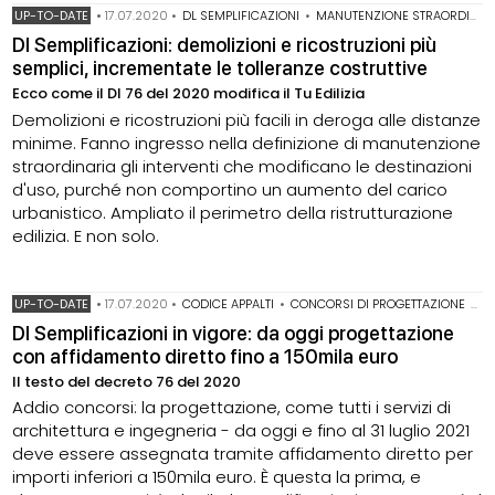
UP-TO-DATE
•
17.07.2020
•
DL SEMPLIFICAZIONI
•
MANUTENZIONE STRAORDINARIA
Dl Semplificazioni: demolizioni e ricostruzioni più
semplici, incrementate le tolleranze costruttive
Ecco come il Dl 76 del 2020 modifica il Tu Edilizia
Demolizioni e ricostruzioni più facili in deroga alle distanze
minime. Fanno ingresso nella definizione di manutenzione
straordinaria gli interventi che modificano le destinazioni
d'uso, purché non comportino un aumento del carico
urbanistico. Ampliato il perimetro della ristrutturazione
edilizia. E non solo.
UP-TO-DATE
•
17.07.2020
•
CODICE APPALTI
•
CONCORSI DI PROGETTAZIONE
•
D
Dl Semplificazioni in vigore: da oggi progettazione
con affidamento diretto fino a 150mila euro
Il testo del decreto 76 del 2020
Addio concorsi: la progettazione, come tutti i servizi di
architettura e ingegneria - da oggi e fino al 31 luglio 2021
deve essere assegnata tramite affidamento diretto per
importi inferiori a 150mila euro. È questa la prima, e