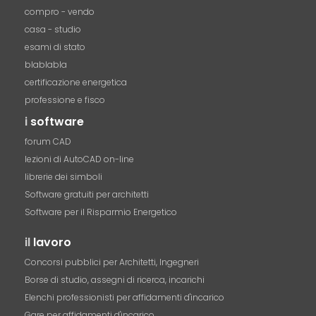
compro - vendo
casa - studio
esami di stato
blablabla
certificazione energetica
professione e fisco
i
software
forum CAD
lezioni di AutoCAD on-line
librerie dei simboli
Software gratuiti per architetti
Software per il Risparmio Energetico
il
lavoro
Concorsi pubblici per Architetti, Ingegneri
Borse di studio, assegni di ricerca, incarichi
Elenchi professionisti per affidamenti d'incarico
Gare per affidamenti d'incarico