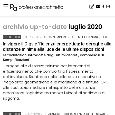
Home
▪
archivio notizie
▪
archivio up-to-date
▪
archivio up-to-date luglio 2020
archivio up-to-date
luglio 2020
UP-TO-DATE
•
31.07.2020
•
DISTANZE MINIME
•
DL SEMPLIFICAZIONI
•
DPR 380/2001
In vigore il Dlgs efficienza energetica: le deroghe alle
distanze minime alla luce delle ultime disposizioni
Le facilitazioni introdotte dagli ultimi decreti, compreso il Dl
Semplificazioni
Deroghe alle distanze minime per interventi di
efficientamento che comportino l'ispessimento
dell'involucro. Rientrano nelle tolleranze esecutive le
irregolarità geometriche e le modifiche alle finiture. Ok
alle sostituzioni edilizie nel rispetto delle distanze
preesistenti legittime ma senza i vincoli di sedime e di
sagoma.
UP-TO-DATE
•
27.07.2020
•
DL RILANCIO
•
GUIDA AGENZIA DELLE ENTRATE
•
SUP