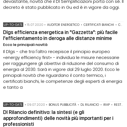
devastante, novità che il Dl Semplificazioni porta con sé. Il
decreto è stato pubblicato in Gu ed è in vigore da oggi.
UP-TO-DATE
•
15.07.2020
•
AUDITOR ENERGETICO
•
CERTIFICATI BIANCHI
•
CONTO TERMICO
Dlgs efficienza energetica in "Gazzetta": più facile
l'efficientamento in deroga alle distanze minime
Ecco le principali novità
Il Dlgs - che tra l'altro recepisce il principio europeo
«energy efficiency first» - individua le misure necessarie
per raggiungere gli obiettivi di riduzione del consumo di
energia al 2030. Sarà in vigore dal 29 luglio 2020. Ecco le
principali novità che riguardano il conto termico, i
certificati bianchi, le competenze degli esperti di energia
e tanto a
UP-TO-DATE
•
09.07.2020
•
BONUS PUBBLICITÀ
•
DL RILANCIO
•
IRAP
•
RESTO AL SUD
Dl Rilancio definitivo: la sintesi (e gli
approfondimenti) delle novità più importanti per i
professionisti