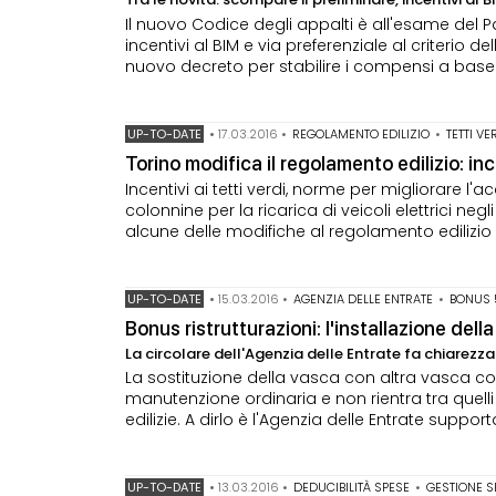
Il nuovo Codice degli appalti è all'esame del P
incentivi al BIM e via preferenziale al criterio
nuovo decreto per stabilire i compensi a base d
UP-TO-DATE
•
17.03.2016
•
REGOLAMENTO EDILIZIO
•
TETTI VE
Torino modifica il regolamento edilizio: ince
Incentivi ai tetti verdi, norme per migliorare l'ac
colonnine per la ricarica di veicoli elettrici neg
alcune delle modifiche al regolamento edilizi
UP-TO-DATE
•
15.03.2016
•
AGENZIA DELLE ENTRATE
•
BONUS 
Bonus ristrutturazioni: l'installazione del
La circolare dell'Agenzia delle Entrate fa chiarezz
La sostituzione della vasca con altra vasca co
manutenzione ordinaria e non rientra tra quelli
edilizie. A dirlo è l'Agenzia delle Entrate suppor
UP-TO-DATE
•
13.03.2016
•
DEDUCIBILITÀ SPESE
•
GESTIONE S