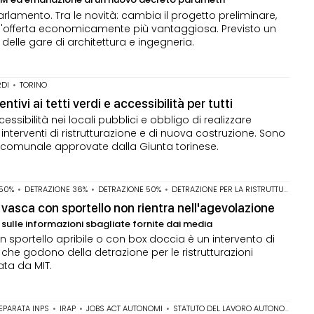
arlamento. Tra le novità: cambia il progetto preliminare,
 dell'offerta economicamente più vantaggiosa. Previsto un
elle gare di architettura e ingegneria.
RDI
•
TORINO
ntivi ai tetti verdi e accessibilità per tutti
cessibilità nei locali pubblici e obbligo di realizzare
li interventi di ristrutturazione e di nuova costruzione. Sono
o comunale approvate dalla Giunta torinese.
50%
•
DETRAZIONE 36%
•
DETRAZIONE 50%
•
DETRAZIONE PER LA RISTRUTTURAZIONE EDILIZIA
la vasca con sportello non rientra nell'agevolazione
a sulle informazioni sbagliate fornite dai media
n sportello apribile o con box doccia è un intervento di
 che godono della detrazione per le ristrutturazioni
tata da MIT.
EPARATA INPS
•
IRAP
•
JOBS ACT AUTONOMI
•
STATUTO DEL LAVORO AUTONOMO