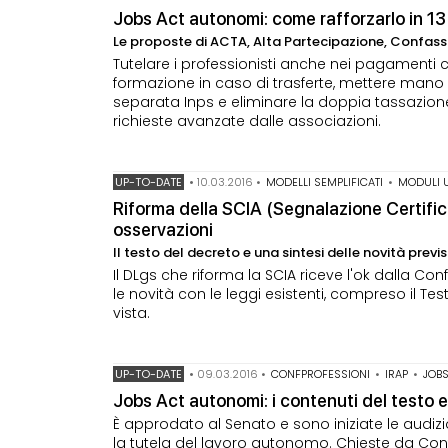
Jobs Act autonomi: come rafforzarlo in 13 
Le proposte di ACTA, Alta Partecipazione, Confass
Tutelare i professionisti anche nei pagamenti c
formazione in caso di trasferte, mettere mano al
separata Inps e eliminare la doppia tassazione 
richieste avanzate dalle associazioni.
UP-TO-DATE
•
10.03.2016
•
MODELLI SEMPLIFICATI
•
MODULI 
Riforma della SCIA (Segnalazione Certificat
osservazioni
Il testo del decreto e una sintesi delle novità previ
Il DLgs che riforma la SCIA riceve l'ok dalla Con
le novità con le leggi esistenti, compreso il Testo
vista.
UP-TO-DATE
•
09.03.2016
•
CONFPROFESSIONI
•
IRAP
•
JOB
Jobs Act autonomi: i contenuti del testo e
È approdato al Senato e sono iniziate le audiz
la tutela del lavoro autonomo. Chieste da Con