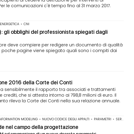
. Per le comunicazioni c'è tempo fino al 31 marzo 2017.
 ENERGETICA
•
CNI
 gli obblighi del professionista spiegati dagli
ficatore deve compiere per redigere un documento di qualità
In poche pagine viene spiegato quali sono i compiti dai
zione 2016 della Corte dei Conti
a sensibilmente il rapporto tra associati e trattamenti
rediti, che si attesta intorno ai 798,8 milioni di euro. Il
anto rileva la Corte dei Conti nella sua relazione annuale.
 INFORMATION MODELING
•
NUOVO CODICE DEGLI APPALTI
•
PARAMETRI
•
SERVIZI DI ARCHITETTURA E INGEGNERIA
ede nel campo della progettazione
l BIM ed emanazione di un nuovo decreto parametri