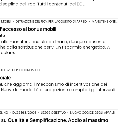
sciplina dell'Irap. Tutti i contenuti del DDL.
 MOBILI
•
DETRAZIONE DEL 50% PER L'ACQUISTO DI ARREDI
•
MANUTENZIONE STRAORDINARIA
 l'accesso al bonus mobili
ate
le alla manutenzione straordinaria, dunque consente
he dalla sostituzione derivi un risparmio energetico. A
rcolare.
ELLO SVILUPPO ECONOMICO
ciale
MiSE che aggiorna il meccanismo di incentivazione dei
. Nuove le modalità di erogazione e ampliati gli interventi
ELING
•
DLGS 163/2006
•
LEGGE OBIETTIVO
•
NUOVO CODICE DEGLI APPALTI
 su Qualità e Semplificazione. Addio al massimo