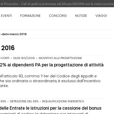
re di Pinocchio - Call di grafica promossa dal Museo MAGMA per la realizzazione
tivo di design - Concorso di product design by Desall · Al vincitore un premio d
EVENTI
FORMAZIONE
CONCORSI
NOTIZIE
VIAGGI
appina vince il concorso di progettazione
pazione del prezzo alla Soprintendenza speciale
o-date marzo 2016
orso di progettazione a procedura aperta due fasi Montepremi: 18.000 euro
 2016
I CONTI
•
DLGS 163/2006
•
INCENTIVO ALLA PROGETTAZIONE
 2% ai dipendenti PA per la progettazione di attività
ell'articolo 93, comma 7-ter del Codice degli Appalti e
 sia ordinaria o straordinaria, è esclusa dall'incentivo
ante.
 65%
•
DETRAZIONE DEL 65%
•
RIQUALIFICAZIONE ENERGETICA
elle Entrate le istruzioni per la cessione del bonus
ncapienti di cedere la detrazione per interventi di