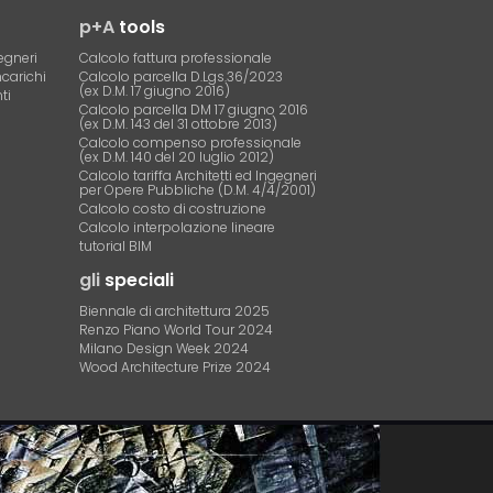
p+A
tools
egneri
Calcolo fattura professionale
ncarichi
Calcolo parcella D.Lgs.36/2023
(ex D.M. 17 giugno 2016)
ti
Calcolo parcella DM 17 giugno 2016
(ex D.M. 143 del 31 ottobre 2013)
Calcolo compenso professionale
(ex D.M. 140 del 20 luglio 2012)
Calcolo tariffa Architetti ed Ingegneri
per Opere Pubbliche (D.M. 4/4/2001)
Calcolo costo di costruzione
Calcolo interpolazione lineare
tutorial BIM
gli
speciali
Biennale di architettura 2025
Renzo Piano World Tour 2024
Milano Design Week 2024
Wood Architecture Prize 2024