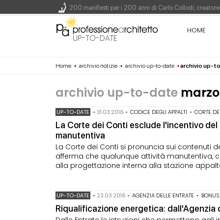
200 manifesti per i 200 anni di Carlo Collodi, creato
La ricarica dei profumi domestici in un prodotto innova
HOME
Il lungomare di Nicotera si tinge di giallo: Fabrizio Ci
UP-TO-DATE
Il decreto infrastrutture è legge, le novità dall'antici
Home
▪
archivio notizie
▪
archivio up-to-date
▪
archivio up-t
Un nuovo volto per il lungomare di Villammare - Conc
archivio up-to-date
marzo
UP-TO-DATE
•
31.03.2016
•
CODICE DEGLI APPALTI
•
CORTE DE
La Corte dei Conti esclude l'incentivo del
manutentiva
La Corte dei Conti si pronuncia sui contenuti d
afferma che qualunque attività manutentiva, che
alla progettazione interna alla stazione appalt
UP-TO-DATE
•
23.03.2016
•
AGENZIA DELLE ENTRATE
•
BONUS
Riqualificazione energetica: dall'Agenzia d
Dalle Entrate le istruzioni che permettono agli i