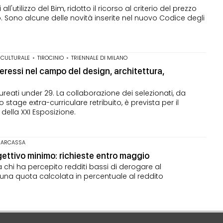
ll'utilizzo del Bim, ridotto il ricorso al criterio del prezzo
. Sono alcune delle novità inserite nel nuovo Codice degli
 CULTURALE
•
TIROCINIO
•
TRIENNALE DI MILANO
teressi nel campo del design, architettura,
laureati under 29. La collaborazione dei selezionati, da
tage extra-curriculare retribuito, è prevista per il
della XXI Esposizione.
NARCASSA
ettivo minimo: richieste entro maggio
 chi ha percepito redditi bassi di derogare al
na quota calcolata in percentuale al reddito