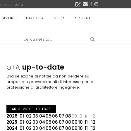
 di una mostra
i 5.000 euro
LAVORO
BACHECA
TOOLS
SPECIALI
Città Osmotiche: la rigenerazione urbana attraverso suoli permeabili, gestione dell'acqua e resilienza climatica - Gli eventi INBAR al Centro Congressi La Nuvola · Ingresso gratuito
p+A
up-to-date
una selezione di notizie da non perdere su
proposte o provvedimenti di interesse per la
professione di architetto e ingegnere.
ARCHIVIO UP-TO-DATE
2026
01
02
03
04
05
06
07
08
09
10
11
12
2025
01
02
03
04
05
06
07
08
09
10
11
12
2024
01
02
03
04
05
06
07
08
09
10
11
12