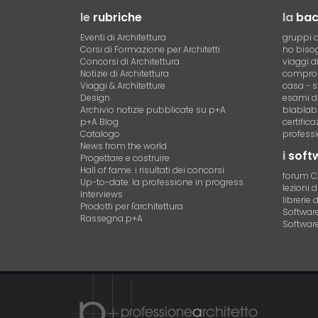
le
rubriche
la
ba
Eventi di Architettura
gruppi d
Corsi di Formazione per Architetti
ho bisog
Concorsi di Architettura
viaggi d
Notizie di Architettura
compro 
Viaggi & Architetture
casa - s
Design
esami di
Archivio notizie pubblicate su p+A
blablab
p+A Blog
certific
Catalogo
professi
News from the world
i
soft
Progettare e costruire
Hall of fame. i risultati dei concorsi
forum 
Up-to-date: la professione in progress
lezioni 
Interviews
librerie 
Prodotti per l'architettura
Software 
Rassegna p+A
Software