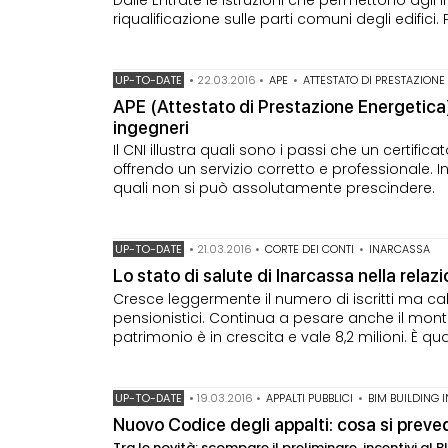
riqualificazione sulle parti comuni degli edifici
UP-TO-DATE
•
22.03.2016
•
APE
•
ATTESTATO DI PRESTAZIONE
APE (Attestato di Prestazione Energetica):
ingegneri
Il CNI illustra quali sono i passi che un certi
offrendo un servizio corretto e professionale. 
quali non si può assolutamente prescindere.
UP-TO-DATE
•
21.03.2016
•
CORTE DEI CONTI
•
INARCASSA
Lo stato di salute di Inarcassa nella rela
Cresce leggermente il numero di iscritti ma cal
pensionistici. Continua a pesare anche il monte c
patrimonio è in crescita e vale 8,2 milioni. È qu
UP-TO-DATE
•
19.03.2016
•
APPALTI PUBBLICI
•
BIM BUILDING
Nuovo Codice degli appalti: cosa si prev
Tra le novità: scompare il preliminare, incentivi a