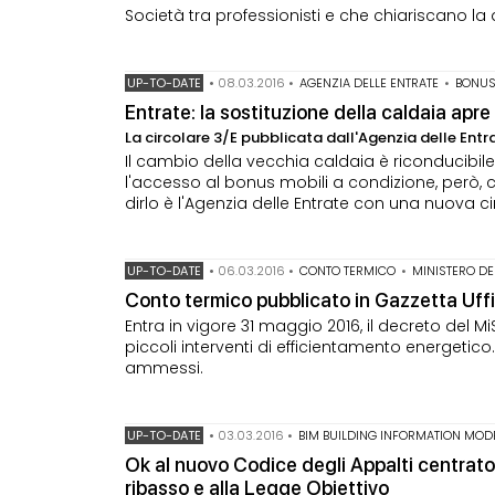
Società tra professionisti e che chiariscano la di
UP-TO-DATE
•
08.03.2016
•
AGENZIA DELLE ENTRATE
•
BONUS
Entrate: la sostituzione della caldaia apre
La circolare 3/E pubblicata dall'Agenzia delle Entr
Il cambio della vecchia caldaia è riconducibi
l'accesso al bonus mobili a condizione, però, c
dirlo è l'Agenzia delle Entrate con una nuova ci
UP-TO-DATE
•
06.03.2016
•
CONTO TERMICO
•
MINISTERO D
Conto termico pubblicato in Gazzetta Uffi
Entra in vigore 31 maggio 2016, il decreto del 
piccoli interventi di efficientamento energetico
ammessi.
UP-TO-DATE
•
03.03.2016
•
BIM BUILDING INFORMATION MOD
Ok al nuovo Codice degli Appalti centrato
ribasso e alla Legge Obiettivo