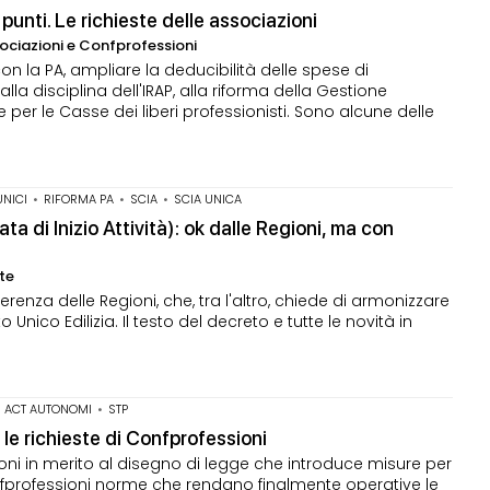
punti. Le richieste delle associazioni
ociazioni e Confprofessioni
on la PA, ampliare la deducibilità delle spese di
la disciplina dell'IRAP, alla riforma della Gestione
per le Casse dei liberi professionisti. Sono alcune delle
UNICI
•
RIFORMA PA
•
SCIA
•
SCIA UNICA
a di Inizio Attività): ok dalle Regioni, ma con
ste
ferenza delle Regioni, che, tra l'altro, chiede di armonizzare
 Unico Edilizia. Il testo del decreto e tutte le novità in
S ACT AUTONOMI
•
STP
 le richieste di Confprofessioni
ioni in merito al disegno di legge che introduce misure per
fprofessioni norme che rendano finalmente operative le