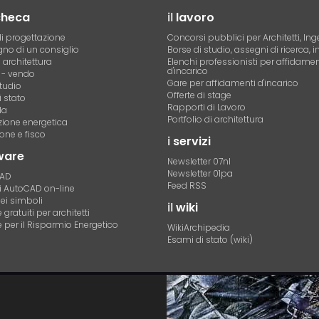
checa
il
lavoro
i progettazione
Concorsi pubblici per Architetti, Ing
no di un consiglio
Borse di studio, assegni di ricerca, i
i architettura
Elenchi professionisti per affidamen
d'incarico
- vendo
Gare per affidamenti d'incarico
tudio
Offerte di stage
 stato
Rapporti di Lavoro
la
Portfolio di architettura
azione energetica
one e fisco
i
servizi
ware
Newsletter 07nl
Newsletter 01pa
CAD
Feed RSS
di AutoCAD on-line
dei simboli
il
wiki
gratuiti per architetti
 per il Risparmio Energetico
WikiArchipedia
Esami di stato (wiki)