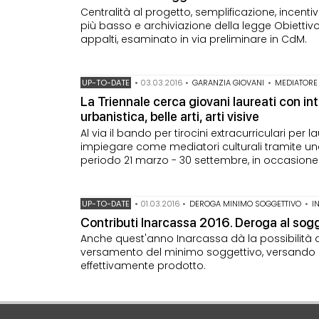
Centralità al progetto, semplificazione, incentivi a
più basso e archiviazione della legge Obiettivo
appalti, esaminato in via preliminare in CdM.
UP-TO-DATE
•
03.03.2016
•
GARANZIA GIOVANI
•
MEDIATORE
La Triennale cerca giovani laureati con in
urbanistica, belle arti, arti visive
Al via il bando per tirocini extracurriculari per 
impiegare come mediatori culturali tramite uno s
periodo 21 marzo - 30 settembre, in occasione 
UP-TO-DATE
•
01.03.2016
•
DEROGA MINIMO SOGGETTIVO
•
I
Contributi Inarcassa 2016. Deroga al sogg
Anche quest'anno Inarcassa dà la possibilità a
versamento del minimo soggettivo, versando u
effettivamente prodotto.