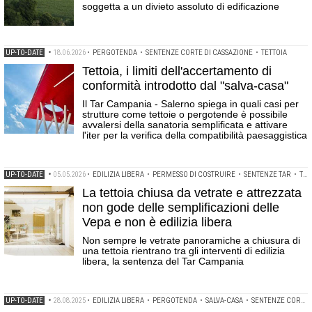
soggetta a un divieto assoluto di edificazione
UP-TO-DATE
•
18.06.2026
•
PERGOTENDA
•
SENTENZE CORTE DI CASSAZIONE
•
TETTOIA
Tettoia, i limiti dell'accertamento di
conformità introdotto dal "salva-casa"
Il Tar Campania - Salerno spiega in quali casi per
strutture come tettoie o pergotende è possibile
avvalersi della sanatoria semplificata e attivare
l'iter per la verifica della compatibilità paesaggistica
UP-TO-DATE
•
05.05.2026
•
EDILIZIA LIBERA
•
PERMESSO DI COSTRUIRE
•
SENTENZE TAR
•
TETTOIA
La tettoia chiusa da vetrate e attrezzata
non gode delle semplificazioni delle
Vepa e non è edilizia libera
Non sempre le vetrate panoramiche a chiusura di
una tettoia rientrano tra gli interventi di edilizia
libera, la sentenza del Tar Campania
UP-TO-DATE
•
28.08.2025
•
EDILIZIA LIBERA
•
PERGOTENDA
•
SALVA-CASA
•
SENTENZE CORTE DI CASSAZIONE