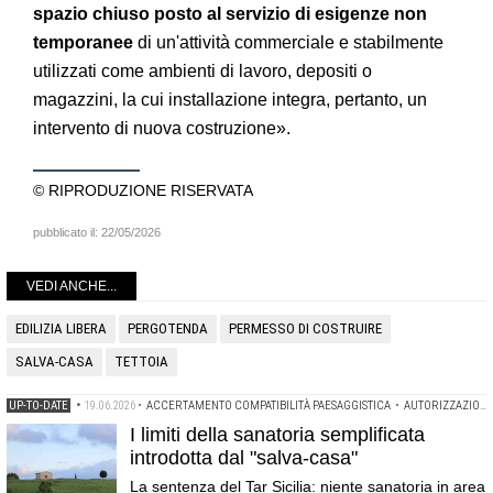
spazio chiuso posto al servizio di esigenze non
temporanee
di un'attività commerciale e stabilmente
utilizzati come ambienti di lavoro, depositi o
magazzini, la cui installazione integra, pertanto, un
intervento di nuova costruzione».
© RIPRODUZIONE RISERVATA
pubblicato il:
22/05/2026
VEDI ANCHE...
EDILIZIA LIBERA
PERGOTENDA
PERMESSO DI COSTRUIRE
SALVA-CASA
TETTOIA
UP-TO-DATE
•
19.06.2026
•
ACCERTAMENTO COMPATIBILITÀ PAESAGGISTICA
•
AUTORIZZAZIONE PAESAGGISTICA
I limiti della sanatoria semplificata
introdotta dal "salva-casa"
La sentenza del Tar Sicilia: niente sanatoria in area