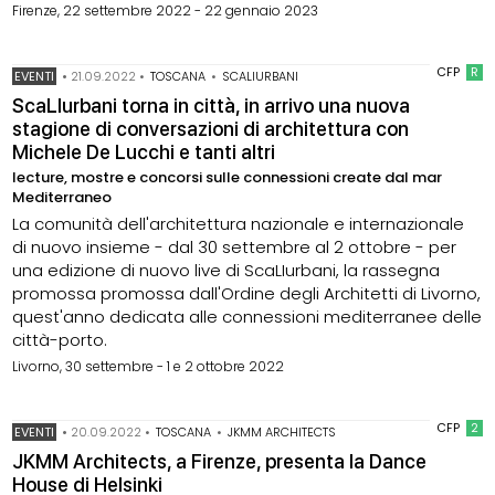
Firenze, 22 settembre 2022 - 22 gennaio 2023
CFP
R
EVENTI
•
21.09.2022
•
TOSCANA
•
SCALIURBANI
ScaLIurbani torna in città, in arrivo una nuova
stagione di conversazioni di architettura con
Michele De Lucchi e tanti altri
lecture, mostre e concorsi sulle connessioni create dal mar
Mediterraneo
La comunità dell'architettura nazionale e internazionale
di nuovo insieme - dal 30 settembre al 2 ottobre - per
una edizione di nuovo live di ScaLIurbani, la rassegna
promossa promossa dall'Ordine degli Architetti di Livorno,
quest'anno dedicata alle connessioni mediterranee delle
città-porto.
Livorno, 30 settembre - 1 e 2 ottobre 2022
CFP
2
EVENTI
•
20.09.2022
•
TOSCANA
•
JKMM ARCHITECTS
JKMM Architects, a Firenze, presenta la Dance
House di Helsinki