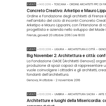
EVENTI
•
14.10.2016
•
TOSCANA
•
ORDINE ARCHITETTI PPC DI F
Concreto Creativo: Arketipo e Mauro Lippa
Ordine e Fondazione degli architetti di Firenz
nell'ambito del ciclo di incontri Concreto Cre
Arketipo e Mauro Lipparini, con l'intenzione di
progettista e azienda nello sviluppo del Made 
Firenze, giovedì 20 ottobre 2016 | ore 18:00
EVENTI
•
13.10.2016
•
LIGURIA
•
ARCHITETTURA E CITTÀ
•
GENO
Big November 2. Architettura e città: conf
La Fondazione OAGE (Architetti Genova) organiz
produzione di spazi capaci di rappresentare una
vuole coinvolgere i cittadini e gli architetti, cr
fondanti dell'architettura.
Genova, 14 ottobre - 2 novembre 2016
EVENTI
•
13.10.2016
•
UMBRIA
•
ARCHITETTURA SACRA
•
ARTE
Architetture e luoghi della Misericordia: co
convegno di studi