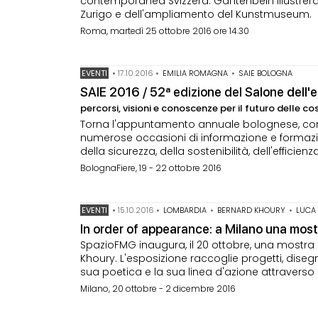
contemporanea Svizzera. Gantenbein illustrerà 
Zurigo e dell'ampliamento del Kunstmuseum.
Roma, martedì 25 ottobre 2016 ore 14.30
EVENTI
•
17.10.2016
•
EMILIA ROMAGNA
•
SAIE BOLOGNA
SAIE 2016 / 52ª edizione del Salone dell'e
percorsi, visioni e conoscenze per il futuro delle co
Torna l'appuntamento annuale bolognese, con u
numerose occasioni di informazione e formazion
della sicurezza, della sostenibilità, dell'efficien
BolognaFiere, 19 - 22 ottobre 2016
EVENTI
•
15.10.2016
•
LOMBARDIA
•
BERNARD KHOURY
•
LUCA
In order of appearance: a Milano una mos
SpazioFMG inaugura, il 20 ottobre, una mostra 
Khoury. L'esposizione raccoglie progetti, diseg
sua poetica e la sua linea d'azione attraverso gli
Milano, 20 ottobre - 2 dicembre 2016