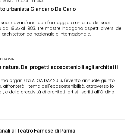
•
MOSTRE DI ARCHITETTURA
tto urbanista Giancarlo De Carlo
i suoi novant'anni con l'omaggio a un altro dei suoi
 dal 1955 al 1983. Tre mostre indagano aspetti diversi del
o architettonico nazionale e internazionale.
 DI ROMA
atura. Dai progetti ecosostenibili agli architetti
Roma organizza ALOA DAY 2016, l'evento annuale giunto
 affronterà il tema dell'ecosostenibilità, attraverso lo
 e della creatività di architetti artisti iscritti all'Ordine
anali al Teatro Farnese di Parma