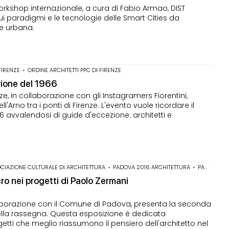
rkshop internazionale, a cura di Fabio Armao, DIST
e sui paradigmi e le tecnologie delle Smart Cities da
ne urbana.
FIRENZE
•
ORDINE ARCHITETTI PPC DI FIRENZE
uvione del 1966
nze, in collaborazione con gli Instagramers Fiorentini,
rno tra i ponti di Firenze. L'evento vuole ricordare il
 avvalendosi di guide d'eccezione: architetti e
CIAZIONE CULTURALE DI ARCHITETTURA
•
PADOVA 2016 ARCHITETTURA
•
PAOLO ZERMANI
ro nei progetti di Paolo Zermani
ollaborazione con il Comune di Padova, presenta la seconda
lla rassegna. Questa esposizione è dedicata
getti che meglio riassumono il pensiero dell'architetto nel