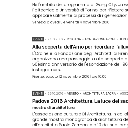
Nell'ambito del programma di Gang City, un wo
Politecnico e Università di Torino, per rifletter
applicare utilmente ai processi di rigenerazio
Venezia, giovedì 3 e venerdì 4 novembre 2016
EVENTI
•
27.10.2016
•
TOSCANA
•
FONDAZIONE ARCHITETTI DI 
Alla scoperta dell'Arno per ricordare l'all
L'Ordine e la Fondazione degli Architetti di Fire
organizzano una passeggiata alla scoperta dell'A
50esimo anniversario dell'esondazione del 1966
instagramers.
Firenze, sabato 12 novembre 2016 | ore 10:00
EVENTI
•
26.10.2016
•
VENETO
•
ARCHITETTURA SACRA
•
ASSO
Padova 2016 Architettura. La luce del sac
mostra di architettura
L'associazione culturale Di Architettura, in c
grande mostra monografica di architettura de
all'architetto Paolo Zermani e a 10 dei suoi pro