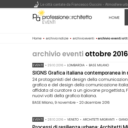
Le città cantate da Francesco Guccini - Atmosfere urba
Renzo Piano World Tour 2026, ottava edizione in parte
HOME
EVENTI
Home
▪
archivio notizie
▪
archivio eventi
▪
archivio eventi ot
200 manifesti per i 200 anni di Carlo Collodi, creato
archivio eventi
ottobre 201
EVENTI
•
29.10.2016
•
LOMBARDIA
•
BASE MILANO
SIGNS Grafica italiana contemporanea in 
24 protagonisti del design della comunicazione
grafica e del design della comunicazione itali
affidata al curatore a un giovane progettista, F
nuovi volti della grafica italiana.
BASE Milano, 9 novembre - 20 dicembre 2016
EVENTI
•
28.10.2016
•
VENETO
•
ARCHITETTI MIGRANTI
•
GANG 
Processi di resilienza urbana: Architetti M