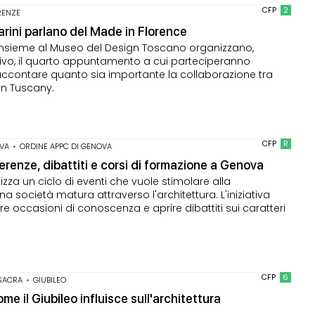
CFP
2
IRENZE
rini parlano del Made in Florence
e insieme al Museo del Design Toscano organizzano,
ativo, il quarto appuntamento a cui parteciperanno
 raccontare quanto sia importante la collaborazione tra
in Tuscany.
CFP
R
VA
•
ORDINE APPC DI GENOVA
erenze, dibattiti e corsi di formazione a Genova
za un ciclo di eventi che vuole stimolare alla
 società matura attraverso l'architettura. L'iniziativa
eare occasioni di conoscenza e aprire dibattiti sui caratteri
CFP
6
 SACRA
•
GIUBILEO
me il Giubileo influisce sull'architettura