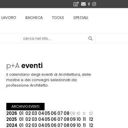
bre 2026
LAVORO
BACHECA
TOOLS
SPECIALI
La Fabbrica di ceramiche Solimene a Vietri sul Mare: un progetto nato quasi per caso - La lucertola aggrappata alla roccia, tra Wright e Gaudì, unica opera europea del visionario architetto Paolo Soleri
Osteria dell'Architetto a Marmomac con i fondatori di EMBT, Park, CZA e ELASTICOFarm - Veronafiere, dal 22 al 25 settembre 2026 · 2x4 Cfp · Ingresso gratuito · Iscrizioni aperte!
I Cantieri by LandWorks 2026, autocostruzione e vita comunitaria in Sardegna, a picco sul mare - Workshop di autocostruzione e rigenerazione urbana nell'ex borgo minerario dell'Argentiera · 3 turni
 di una mostra
p+A
eventi
Il calendario degli eventi di Architettura, delle
mostre e dei convegni selezionati da
professione Architetto.
ARCHIVIO EVENTI
2026
01
02
03
04
05
06
07
08
09
10
11
12
2025
01
02
03
04
05
06
07
08
09
10
11
12
2024
01
02
03
04
05
06
07
08
09
10
11
12