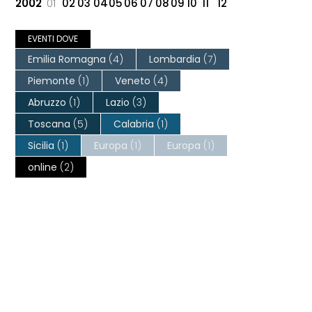
2002
01
02
03
04
05
06
07
08
09
10
11
12
EVENTI DOVE
Emilia Romagna
(4)
Lombardia
(7)
Piemonte
(1)
Veneto
(4)
Abruzzo
(1)
Lazio
(3)
Toscana
(5)
Calabria
(1)
Sicilia
(1)
Europa
(1)
Europa
(1)
online
(2)