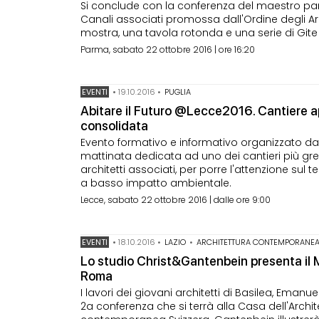
Si conclude con la conferenza del maestro parm
Canali associati promossa dall'Ordine degli Ar
mostra, una tavola rotonda e una serie di Gite d
Parma, sabato 22 ottobre 2016 | ore 16:20
EVENTI
•
19.10.2016
•
PUGLIA
Abitare il Futuro @Lecce2016. Cantiere ap
consolidata
Evento formativo e informativo organizzato dall'
mattinata dedicata ad uno dei cantieri più gr
architetti associati, per porre l'attenzione sul 
a basso impatto ambientale.
Lecce, sabato 22 ottobre 2016 | dalle ore 9:00
EVENTI
•
18.10.2016
•
LAZIO
•
ARCHITETTURA CONTEMPORANEA 
Lo studio Christ&Gantenbein presenta il
Roma
I lavori dei giovani architetti di Basilea, Eman
2a conferenza che si terrà alla Casa dell'Archite