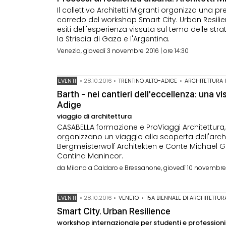
Il collettivo Architetti Migranti organizza una
corredo del workshop Smart City. Urban Resilie
esiti dell'esperienza vissuta sul tema delle str
la Striscia di Gaza e l'Argentina.
Venezia, giovedì 3 novembre 2016 | ore 14:30
EVENTI
•
28.10.2016
•
TRENTINO ALTO-ADIGE
•
ARCHITETTURA 
Barth - nei cantieri dell'eccellenza: una vi
Adige
viaggio di architettura
CASABELLA formazione e ProViaggi Architettura, c
organizzano un viaggio alla scoperta dell'arc
Bergmeisterwolf Architekten e Conte Michael Göe
Cantina Manincor.
da Milano a Caldaro e Bressanone, giovedì 10 novembre
EVENTI
•
28.10.2016
•
VENETO
•
15A BIENNALE DI ARCHITETTUR
Smart City. Urban Resilience
workshop internazionale per studenti e professioni