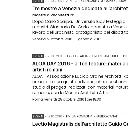
EVENTI
•
21.10.2016
•
VENETO
•
GIANCARLO DE CARLO
•
IUAV
Tre mostre a Venezia dedicate all'archite
mostre di architettura
Dopo Carlo Scarpa, l'Università Iuav festeggia 
maestri, Giancarlo De Carlo, docente a Venezia
lavoro dell'urbanista protagonista del dibattit
Venezia, 21 ottobre 2016 - 11 gennaio 2017
EVENTI
•
20.10.2016
•
LAZIO
•
ALOA
•
ORDINE ARCHITETTI PPC
ALOA DAY 2016 - arTchitecture: materia e n
artisti romani
ALOA - Associazione Ludica Ordine Architetti 
ormai alla sua quinta edizione, che, quest'anno,
studio di progetti realizzati con materiali naturali,
romano, con la Mostra Architetti Artis
Roma, venerdì 28 ottobre 2016 | ore 18:30
EVENTI
•
19.10.2016
•
EMILIA ROMAGNA
•
GUIDO CANALI
Lectio Magistralis dell'architetto Guido C