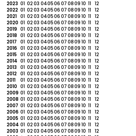
2023
01
02
03
04
05
06
07
08
09
10
11
12
2022
01
02
03
04
05
06
07
08
09
10
11
12
2021
01
02
03
04
05
06
07
08
09
10
11
12
2020
01
02
03
04
05
06
07
08
09
10
11
12
2019
01
02
03
04
05
06
07
08
09
10
11
12
2018
01
02
03
04
05
06
07
08
09
10
11
12
2017
01
02
03
04
05
06
07
08
09
10
11
12
2016
01
02
03
04
05
06
07
08
09
10
11
12
2015
01
02
03
04
05
06
07
08
09
10
11
12
2014
01
02
03
04
05
06
07
08
09
10
11
12
2013
01
02
03
04
05
06
07
08
09
10
11
12
2012
01
02
03
04
05
06
07
08
09
10
11
12
2011
01
02
03
04
05
06
07
08
09
10
11
12
2010
01
02
03
04
05
06
07
08
09
10
11
12
2009
01
02
03
04
05
06
07
08
09
10
11
12
2008
01
02
03
04
05
06
07
08
09
10
11
12
2007
01
02
03
04
05
06
07
08
09
10
11
12
2006
01
02
03
04
05
06
07
08
09
10
11
12
2005
01
02
03
04
05
06
07
08
09
10
11
12
2004
01
02
03
04
05
06
07
08
09
10
11
12
2003
01
02
03
04
05
06
07
08
09
10
11
12