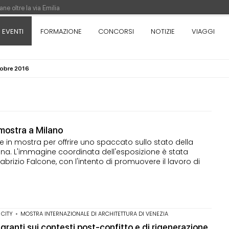
ne oltre la via Emilia
nza. Rotta verso Ovest - Europa, Stati Uniti e Canada | 22 agosto > 30 settem
EVENTI
FORMAZIONE
CONCORSI
NOTIZIE
VIAGGI
tobre 2016
re di Pinocchio - Call di grafica promossa dal Museo MAGMA per la realizzazione
6
mostra a Milano
 in mostra per offrire uno spaccato sullo stato della
ana. L'immagine coordinata dell'esposizione è stata
abrizio Falcone, con l'intento di promuovere il lavoro di
CITY
•
MOSTRA INTERNAZIONALE DI ARCHITETTURA DI VENEZIA
igranti sui contesti post-confitto e di rigenerazione