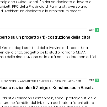
igiano Guido Canali l'iniziativa dedicata al lavoro di
chitetti PPC della Provincia di Parma attraverso una
i Architettura dedicata alle architetture recenti
CFP
4
erto su un progetto (ri)-costruzione della città
Ordine degli Architetti della Provincia di Lecce. Una
een della città, progetto dello studio romano MdAA
tema della ricostruzione della città consolidata con edifici
CFP
3
IN SVIZZERA
•
ARCHITETTURA SVIZZERA
•
CASA DELL'ARCHITETTURA ROMA
•
CONFE
 Museo nazionale di Zurigo e Kunstmuseum Basel a
uel Christ e Christoph Gantenbein, sono i protagonisti della
ttura nell'ambito dell'iniziativa dedicata all'architettura