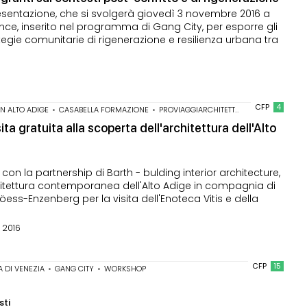
 presentazione, che si svolgerà giovedì 3 novembre 2016 a
nce, inserito nel programma di Gang City, per esporre gli
ategie comunitarie di rigenerazione e resilienza urbana tra
CFP
4
IN ALTO ADIGE
•
CASABELLA FORMAZIONE
•
PROVIAGGIARCHITETTURA
sita gratuita alla scoperta dell'architettura dell'Alto
on la partnership di Barth - bulding interior architecture,
hitettura contemporanea dell'Alto Adige in compagnia di
ss-Enzenberg per la visita dell'Enoteca Vitis e della
 2016
CFP
15
A DI VENEZIA
•
GANG CITY
•
WORKSHOP
sti