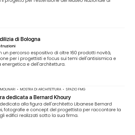
il progetto per l'estensione del Museo Nazionale di
dilizia di Bologna
struzioni
n percorso espositivo di oltre 160 prodotti novità,
e per i progettisti e focus sui temi dell'antisismica e
za energetica e dell'architettura.
 MOLINARI
•
MOSTRA DI ARCHITETTURA
•
SPAZIO FMG
tra dedicata a Bernard Khoury
dedicata alla figura dell'architetto Libanese Bernard
ni, fotografie e concept del progettista per raccontare la
 edifici realizzati sotto la sua firma.