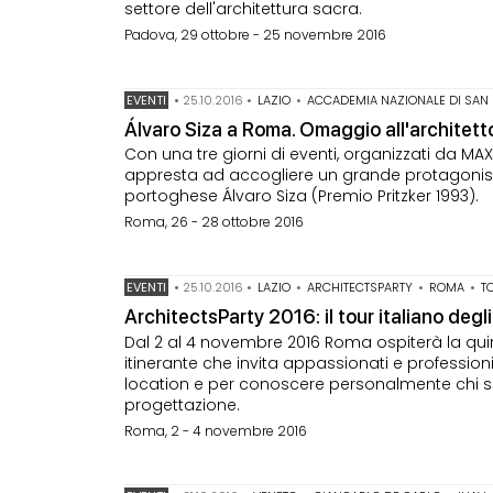
settore dell'architettura sacra.
Padova, 29 ottobre - 25 novembre 2016
EVENTI
•
25.10.2016
•
LAZIO
•
ACCADEMIA NAZIONALE DI SAN
Álvaro Siza a Roma. Omaggio all'architet
Con una tre giorni di eventi, organizzati da MA
appresta ad accogliere un grande protagonista
portoghese Álvaro Siza (Premio Pritzker 1993).
Roma, 26 - 28 ottobre 2016
EVENTI
•
25.10.2016
•
LAZIO
•
ARCHITECTSPARTY
•
ROMA
•
T
ArchitectsParty 2016: il tour italiano degl
Dal 2 al 4 novembre 2016 Roma ospiterà la quint
itinerante che invita appassionati e professionist
location e per conoscere personalmente chi si
progettazione.
Roma, 2 - 4 novembre 2016