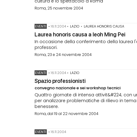
cultura e lo spettacolo a Roma
Roma, 25 novembre 2004
EVENTI
•
16.11.2004
•
LAZIO
•
LAUREA HONORIS CAUSA
Laurea honoris causa a Ieoh Ming Pei
In occasione della conferimento della laurea l'a
professori.
Roma, 23 e 24 novembre 2004
EVENTI
•
16.11.2004
•
LAZIO
Spazio professionisti
convegno nazionale e sei workshop tecnici
Quattro giornate di intensa attivit&#224; con
per analizzare problematiche di rilievo in tema
benessere.
Roma, dal 19 al 22 novembre 2004
EVENTI
•
16.11.2004