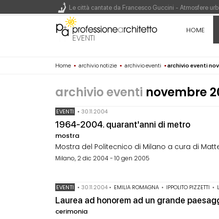
Le città cantate da Francesco Guccini - Atmosfere urba
Renzo Piano World Tour 2026, ottava edizione in parte
HOME
EVENTI
Home
▪
archivio notizie
▪
archivio eventi
▪
archivio eventi n
200 manifesti per i 200 anni di Carlo Collodi, creato
archivio eventi
novembre 2
EVENTI
•
30.11.2004
1964-2004. quarant'anni di metro
mostra
Mostra del Politecnico di Milano a cura di Mat
Milano, 2 dic 2004 - 10 gen 2005
EVENTI
•
30.11.2004
•
EMILIA ROMAGNA
•
IPPOLITO PIZZETTI
•
Laurea ad honorem ad un grande paesag
cerimonia