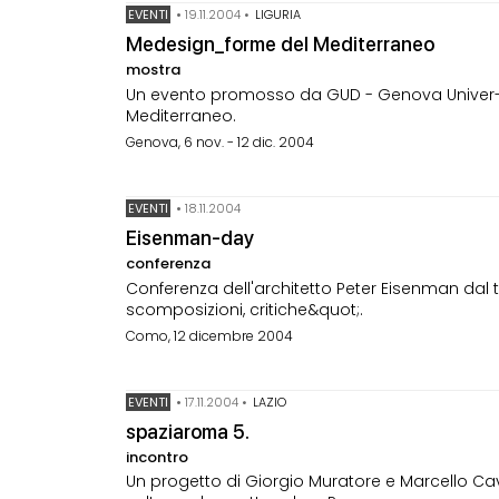
EVENTI
•
19.11.2004
•
LIGURIA
Medesign_forme del Mediterraneo
mostra
Un evento promosso da GUD - Genova Univer-sit
Mediterraneo.
Genova, 6 nov. - 12 dic. 2004
EVENTI
•
18.11.2004
Eisenman-day
conferenza
Conferenza dell'architetto Peter Eisenman dal t
scomposizioni, critiche&quot;.
Como, 12 dicembre 2004
EVENTI
•
17.11.2004
•
LAZIO
spaziaroma 5.
incontro
Un progetto di Giorgio Muratore e Marcello Cava