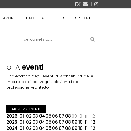
bre 2026
LAVORO
BACHECA
TOOLS
SPECIALI
La Fabbrica di ceramiche Solimene a Vietri sul Mare: un progetto nato quasi per caso - La lucertola aggrappata alla roccia, tra Wright e Gaudì, unica opera europea del visionario architetto Paolo Soleri
Osteria dell'Architetto a Marmomac con i fondatori di EMBT, Park, CZA e ELASTICOFarm - Veronafiere, dal 22 al 25 settembre 2026 · 2x4 Cfp · Ingresso gratuito · Iscrizioni aperte!
I Cantieri by LandWorks 2026, autocostruzione e vita comunitaria in Sardegna, a picco sul mare - Workshop di autocostruzione e rigenerazione urbana nell'ex borgo minerario dell'Argentiera · 3 turni
 di una mostra
p+A
eventi
Il calendario degli eventi di Architettura, delle
mostre e dei convegni selezionati da
professione Architetto.
ARCHIVIO EVENTI
2026
01
02
03
04
05
06
07
08
09
10
11
12
2025
01
02
03
04
05
06
07
08
09
10
11
12
2024
01
02
03
04
05
06
07
08
09
10
11
12