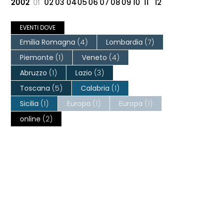
2002
01
02
03
04
05
06
07
08
09
10
11
12
EVENTI DOVE
Emilia Romagna
(4)
Lombardia
(7)
Piemonte
(1)
Veneto
(4)
Abruzzo
(1)
Lazio
(3)
Toscana
(5)
Calabria
(1)
Sicilia
(1)
Europa
(1)
Europa
(1)
online
(2)