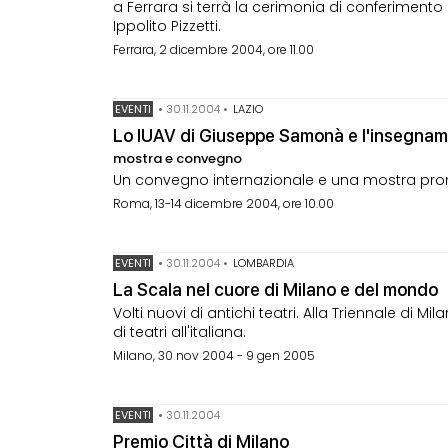
a Ferrara si terrà la cerimonia di conferimento
Ippolito Pizzetti.
Ferrara, 2 dicembre 2004, ore 11.00
EVENTI
•
30.11.2004
•
LAZIO
Lo IUAV di Giuseppe Samonà e l'insegname
mostra e convegno
Un convegno internazionale e una mostra prom
Roma, 13-14 dicembre 2004, ore 10.00
EVENTI
•
30.11.2004
•
LOMBARDIA
La Scala nel cuore di Milano e del mondo
Volti nuovi di antichi teatri. Alla Triennale di 
di teatri all'italiana.
Milano, 30 nov 2004 - 9 gen 2005
EVENTI
•
30.11.2004
Premio Città di Milano