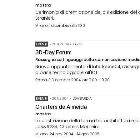
mostra
Cerimonia di premiazione della II edizione del
Stranieri.
Milano, 1 dicembre alle 11.30
EVENTI
•
26.11.2004
•
LAZIO
3D-Day Forum
Rassegna sui linguaggi della comunicazione medi
Nuovo appuntamento di Interfacce04, rassegn
a base tecnologica e all'ICT.
Roma, 3 Dicembre 2004, ore 11.00 - 19.00
EVENTI
•
25.11.2004
•
LOMBARDIA
Charters de Almeida
mostra
La costruzione della forma tra architettura e 
Jos&#233; Charters Monteiro.
Milano, 24 nov 2004 - 14 gen 2005