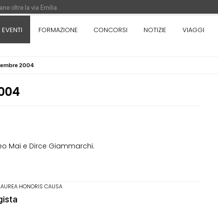
ne oltre la via Emilia
nza. Rotta verso Ovest - Europa, Stati Uniti e Canada | 22 agosto > 30 settem
EVENTI
FORMAZIONE
CONCORSI
NOTIZIE
VIAGGI
ovembre 2004
re di Pinocchio - Call di grafica promossa dal Museo MAGMA per la realizzazione
004
teo Mai e Dirce Giammarchi.
LAUREA HONORIS CAUSA
gista