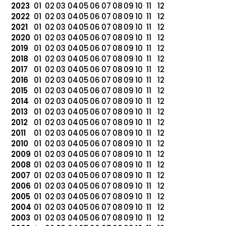
2023
01
02
03
04
05
06
07
08
09
10
11
12
2022
01
02
03
04
05
06
07
08
09
10
11
12
2021
01
02
03
04
05
06
07
08
09
10
11
12
2020
01
02
03
04
05
06
07
08
09
10
11
12
2019
01
02
03
04
05
06
07
08
09
10
11
12
2018
01
02
03
04
05
06
07
08
09
10
11
12
2017
01
02
03
04
05
06
07
08
09
10
11
12
2016
01
02
03
04
05
06
07
08
09
10
11
12
2015
01
02
03
04
05
06
07
08
09
10
11
12
2014
01
02
03
04
05
06
07
08
09
10
11
12
2013
01
02
03
04
05
06
07
08
09
10
11
12
2012
01
02
03
04
05
06
07
08
09
10
11
12
2011
01
02
03
04
05
06
07
08
09
10
11
12
2010
01
02
03
04
05
06
07
08
09
10
11
12
2009
01
02
03
04
05
06
07
08
09
10
11
12
2008
01
02
03
04
05
06
07
08
09
10
11
12
2007
01
02
03
04
05
06
07
08
09
10
11
12
2006
01
02
03
04
05
06
07
08
09
10
11
12
2005
01
02
03
04
05
06
07
08
09
10
11
12
2004
01
02
03
04
05
06
07
08
09
10
11
12
2003
01
02
03
04
05
06
07
08
09
10
11
12