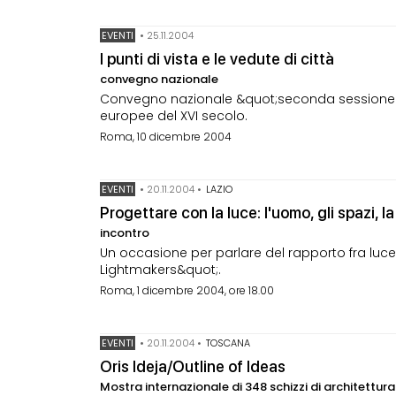
EVENTI
•
25.11.2004
I punti di vista e le vedute di città
convegno nazionale
Convegno nazionale &quot;seconda sessione&q
europee del XVI secolo.
Roma, 10 dicembre 2004
EVENTI
•
20.11.2004
•
LAZIO
Progettare con la luce: l'uomo, gli spazi, 
incontro
Un occasione per parlare del rapporto fra luc
Lightmakers&quot;.
Roma, 1 dicembre 2004, ore 18.00
EVENTI
•
20.11.2004
•
TOSCANA
Oris Ideja/Outline of Ideas
Mostra internazionale di 348 schizzi di architettura