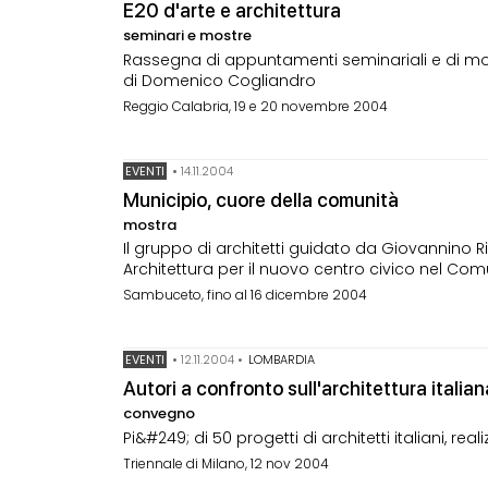
E20 d'arte e architettura
seminari e mostre
Rassegna di appuntamenti seminariali e di mo
di Domenico Cogliandro
Reggio Calabria, 19 e 20 novembre 2004
EVENTI
•
14.11.2004
Municipio, cuore della comunità
mostra
Il gruppo di architetti guidato da Giovannino R
Architettura per il nuovo centro civico nel Co
Sambuceto, fino al 16 dicembre 2004
EVENTI
•
12.11.2004
•
LOMBARDIA
Autori a confronto sull'architettura italia
convegno
Pi&#249; di 50 progetti di architetti italiani, real
Triennale di Milano, 12 nov 2004