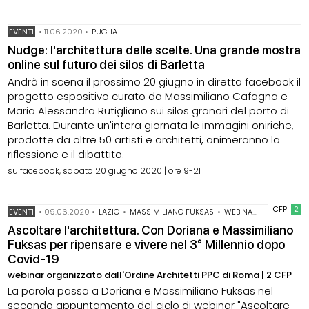
EVENTI
•
11.06.2020
•
PUGLIA
Nudge: l'architettura delle scelte. Una grande mostra
online sul futuro dei silos di Barletta
Andrà in scena il prossimo 20 giugno in diretta facebook il
progetto espositivo curato da Massimiliano Cafagna e
Maria Alessandra Rutigliano sui silos granari del porto di
Barletta. Durante un'intera giornata le immagini oniriche,
prodotte da oltre 50 artisti e architetti, animeranno la
riflessione e il dibattito.
su facebook, sabato 20 giugno 2020 | ore 9-21
CFP
2
EVENTI
•
09.06.2020
•
LAZIO
•
MASSIMILIANO FUKSAS
•
WEBINAR PER PROGETTISTI
Ascoltare l'architettura. Con Doriana e Massimiliano
Fuksas per ripensare e vivere nel 3° Millennio dopo
Covid-19
webinar organizzato dall'Ordine Architetti PPC di Roma | 2 CFP
La parola passa a Doriana e Massimiliano Fuksas nel
secondo appuntamento del ciclo di webinar "Ascoltare