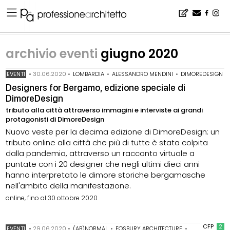
Home
▪
archivio notizie
▪
archivio eventi
▪
archivio eventi giugno 2020
archivio eventi
giugno 2020
EVENTI
•
30.06.2020
•
LOMBARDIA
•
ALESSANDRO MENDINI
•
DIMOREDESIGN
Designers for Bergamo, edizione speciale di
DimoreDesign
tributo alla città attraverso immagini e interviste ai grandi
protagonisti di DimoreDesign
Nuova veste per la decima edizione di DimoreDesign: un
tributo online alla città che più di tutte è stata colpita
dalla pandemia, attraverso un racconto virtuale a
puntate con i 20 designer che negli ultimi dieci anni
hanno interpretato le dimore storiche bergamasche
nell'ambito della manifestazione.
online, fino al 30 ottobre 2020
CFP
2
EVENTI
•
29.06.2020
•
(AB)NORMAL
•
FOSBURY ARCHITECTURE
•
LA RIVOLUZION