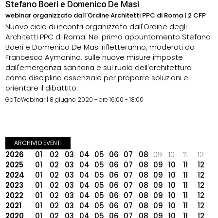
Stefano Boeri e Domenico De Masi
webinar organizzato dall'Ordine Architetti PPC di Roma | 2 CFP
Nuovo ciclo di incontri organizzato dall'Ordine degli
Architetti PPC di Roma. Nel primo appuntamento Stefano
Boeri e Domenico De Masi rifletteranno, moderati da
Francesco Aymonino, sulle nuove misure imposte
dall'emergenza sanitaria e sul ruolo dell'architettura
come disciplina essenziale per proporre soluzioni e
orientare il dibattito.
GoToWebinar | 8 giugno 2020 - ore 16:00 - 18:00
ARCHIVIO EVENTI
2026
01
02
03
04
05
06
07
08
09
10
11
12
2025
01
02
03
04
05
06
07
08
09
10
11
12
2024
01
02
03
04
05
06
07
08
09
10
11
12
2023
01
02
03
04
05
06
07
08
09
10
11
12
2022
01
02
03
04
05
06
07
08
09
10
11
12
2021
01
02
03
04
05
06
07
08
09
10
11
12
2020
01
02
03
04
05
06
07
08
09
10
11
12