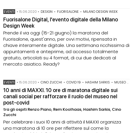
EVENTI
•
15.06.2020
•
DESIGN
•
FUORISALONE
•
MILANO DESIGN WEEK
Fuorisalone Digital, l'evento digitale della Milano
Design Week
Prende il via oggi (15-21 giugno) la maratona del
Fuorisalone, quest'anno, per ovvi motivi, ripensata in
chiave interamente digitale. Una settimana ricchissima di
appuntamenti e anteprime, ad accesso totalmente
gratuito, articolati su 4 format, di cui due dedicati al
mercato asiatico. Ready?
EVENTI
•
15.06.2020
•
CINO ZUCCHI
•
COVID 19
•
HASHIM SARKIS
•
MUSEO MAXXI
10 anni di MAXXI. 10 ore di maratona digitale sui
canali social per rafforzare il ruolo del museo nel
post-covid
tra gli ospiti Renzo Piano, Rem Koolhaas, Hashim Sarkis, Cino
Zucchi
Per celebrare i suoi 10 anni di attività il MAXXI organizza
una maratona di 10 ore per riflettere sul come la