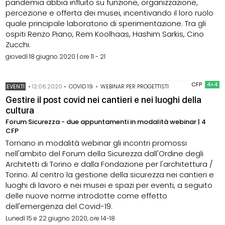
pandemia abbia influito su funzione, organizzazione,
percezione e offerta dei musei, incentivando il loro ruolo
quale principale laboratorio di sperimentazione. Tra gli
ospiti Renzo Piano, Rem Koolhaas, Hashim Sarkis, Cino
Zucchi.
giovedì 18 giugno 2020 | ore 11 - 21
CFP
4+4
EVENTI
•
12.06.2020
•
COVID 19
•
WEBINAR PER PROGETTISTI
Gestire il post covid nei cantieri e nei luoghi della
cultura
Forum Sicurezza - due appuntamenti in modalità webinar | 4
CFP
Tornano in modalità webinar gli incontri promossi
nell'ambito del Forum della Sicurezza dall'Ordine degli
Architetti di Torino e dalla Fondazione per l'architettura /
Torino. Al centro la gestione della sicurezza nei cantieri e
luoghi di lavoro e nei musei e spazi per eventi, a seguito
delle nuove norme introdotte come effetto
dell'emergenza del Covid-19.
Lunedì 15 e 22 giugno 2020, ore 14-18