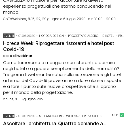
CASABELLAformazione per raccontare la diversa
esperienza progettuali che stanno conducendo nel
mondo.
GoToWebinar, 8, 15, 22, 29 giugno e 6 luglio 2020 | ore 18.00 - 20.00
EVENTI
•
01.06.2020
•
HORECA DESIGN
•
PROGETTARE ALBERGHI E HOTEL
•
PROGETTAZIONE SPAZI PER LA RISTORAZIONE
Horeca Week. Riprogettare ristoranti e hotel post
Covid-19
ciclo di webinar
Come torneremo a mangiare nei ristoranti, a dormire
negli hotel o a godere semplicemente della normalità?
Tre giorni di webinar tematici sulla ristorazione e gli hotel
ai tempi del Covid-19 proveranno a dare alcune risposte
e a fare il punto sulle nuove prospettive che si aprono
per il mondo della progettazione.
online, 3 - 6 giugno 2020
CFP
2
EVENTI
•
01.06.2020
•
STEFANO BOERI
•
WEBINAR PER PROGETTISTI
Ascoltare l'architettura. Quattro domande a...