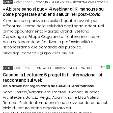
EVENTI
•
05.06.2020
•
COVID 19
•
KLIMAHOUSE
•
PROGETTAZIONE E COVID-19
«Abitare sano si può». 4 webinar di Klimahouse su
come progettare ambienti salubri nel post-Covid
Klimahouse organizza un ciclo di quattro eventi per
affrontare il tema della salubrità degli spazi indoor. Nel
primo appuntamento Maurizio Grandi, Stefano
Capolongo e Filippo Caggiano affronteranno il tema
della collaborazione fra diverse professionalità e
risponderanno alle domande del pubblico.
primo appuntamento 9 giugno 2020 | ore 17:30
CFP
2
EVENTI
•
03.06.2020
•
LOMBARDIA
•
BAROZZI - VEIGA
•
CASABELLA FORMAZIONE
Casabella Lectures: 5 progettisti internazionali si
raccontano sul web
ciclo di webinar organizzato da CASABELLAformazione
Sono Correia/Ragazzi Arquitectos, Buchner Bründler
Architekten, Barozzi Veiga, Adam Khan e Elisa Valero
Ramos, i 5 studi internazionali che si avvicenderanno nel
ciclo di lecture online organizzato da