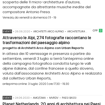
scoperta delle 11 micro-architetture d'autore,
accompagnate da altrettante musiche inedite del
compositore Antonio Fresa.
Venezia, da venerdì a domenica | 11 - 19
CFP
2
EVENTI
•
26.06.2020
•
ARCHITETTI ARCO ALPINO
•
ARCHITETTURA ALPINA
Attraverso le Alpi, 274 fotografie raccontano le
trasformazioni del paesaggio alpino
progetto di Architetti Arco Alpino con Urban Reports
In attesa dei 10 vernissage in presenza a partire da
settembre, venerdì 3 luglio si terrà l'anteprima online
della campagna fotografica condotta lungo le valli
alpine italiane, dal confine francese a quello sloveno,
voluta dall'associazione Architetti Arco Alpino e realizzata
dal collettivo Urban Reports,
anteprima online: 3 luglio 2020 | ore 17.30 - 19.30
EVENTI
•
24.06.2020
•
AMO/OMA
•
MVRDV
•
PAESI BASSI
Planet Netherlands. 20 anni di architettura nei Paesi