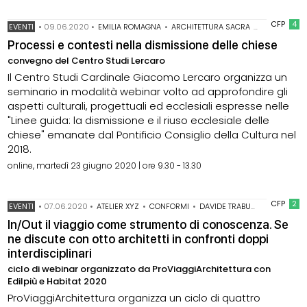
CFP
4
EVENTI
•
09.06.2020
•
EMILIA ROMAGNA
•
ARCHITETTURA SACRA
•
FONDAZIONE
Processi e contesti nella dismissione delle chiese
convegno del Centro Studi Lercaro
Il Centro Studi Cardinale Giacomo Lercaro organizza un
seminario in modalità webinar volto ad approfondire gli
aspetti culturali, progettuali ed ecclesiali espresse nelle
"Linee guida: la dismissione e il riuso ecclesiale delle
chiese" emanate dal Pontificio Consiglio della Cultura nel
2018.
online, martedì 23 giugno 2020 | ore 9.30 - 13.30
CFP
2
EVENTI
•
07.06.2020
•
ATELIER XYZ
•
CONFORMI
•
DAVIDE TRABUCCO
•
GABRIEL
In/Out il viaggio come strumento di conoscenza. Se
ne discute con otto architetti in confronti doppi
interdisciplinari
ciclo di webinar organizzato da ProViaggiArchitettura con
Edilpiù e Habitat 2020
ProViaggiArchitettura organizza un ciclo di quattro