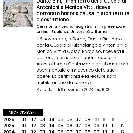
Dante Bini, l'architetto della Cupola di
Antonioni e Monica Vitti, riceve
dottorato honoris causa in architettura
e costruzione
Cerimonia + Lectio magistralis | in presenza e
online | Sapienza Università di Roma
Il 6 novembre, a Roma, Dante Bini, noto
per la Cupola di Michelangelo Antonioni e
Monica Vitti a Costa Paradiso, riceverà il
dottorato di ricerca honoris causa in
Architettura e Costruzione per il carattere
sperimentale e innovativo delle sue
opere. La cerimonia e la lecture sarà
fruibile anche da remoto.
Roma, lunedì 6 novembre 2023 | ore 10.30
ARCHIVIO EVENTI
2026
01
02
03
04
05
06
07
08
09
10
11
12
2025
01
02
03
04
05
06
07
08
09
10
11
12
2024
01
02
03
04
05
06
07
08
09
10
11
12