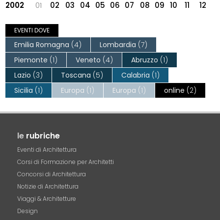
2002
01
02
03
04
05
06
07
08
09
10
11
12
EVENTI DOVE
Emilia Romagna
(4)
Lombardia
(7)
Piemonte
(1)
Veneto
(4)
Abruzzo
(1)
Lazio
(3)
Toscana
(5)
Calabria
(1)
Sicilia
(1)
Europa
(1)
Europa
(1)
online
(2)
le
rubriche
Eventi di Architettura
Corsi di Formazione per Architetti
Concorsi di Architettura
Notizie di Architettura
Viaggi & Architetture
Design