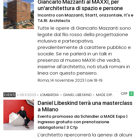
Giancarlo Mazzanti al MAXXI, per
un'architettura di spazio e persone
Incontro con Mazzanti, Startt, orizzontale, It's e
TA.RI. Architects
Tutte le opere di Giancarlo Mazzanti sono
legate dal filo rosso della progettazione
inclusiva e partecipativa,
prevalentemente di carattere pubblico e
sociale. Se ne parlerà in un talk in
presenza al museo MAXXI che vedrà,
insieme all'architetto, noti studi romani in
linea con questo pensiero.
Roma, 14 novembre 2023 | ore 18-19
CFP
3
EVENTI
•
05.11.2023
•
LOMBARDIA
•
DANIEL LIBESKIND
•
MADE EXPO 2023
Daniel Libeskind terrà una masterclass
a Milano
Evento promosso da Schindler a MADE Expo |
ingresso gratuito con prenotazione
obbligatoria | 3 Cfp
L'architetto ripercorrerà la genesi di alcuni