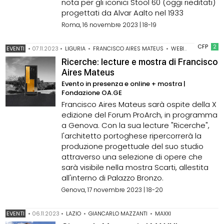
nota per gli iconici Stool 60 (oggi rieditati)
progettati da Alvar Aalto nel 1933
Roma, 16 novembre 2023 | 18-19
CFP
2
EVENTI
•
07.11.2023
•
LIGURIA
•
FRANCISCO AIRES MATEUS
•
WEBINAR
Ricerche: lecture e mostra di Francisco
Aires Mateus
Evento in presenza e online + mostra |
Fondazione OA.GE
Francisco Aires Mateus sarà ospite della X
edizione del Forum ProArch, in programma
a Genova. Con la sua lecture "Ricerche",
l'architetto portoghese ripercorrerà la
produzione progettuale del suo studio
attraverso una selezione di opere che
sarà visibile nella mostra Scarti, allestita
all'interno di Palazzo Bronzo.
Genova, 17 novembre 2023 | 18-20
EVENTI
•
06.11.2023
•
LAZIO
•
GIANCARLO MAZZANTI
•
MAXXI