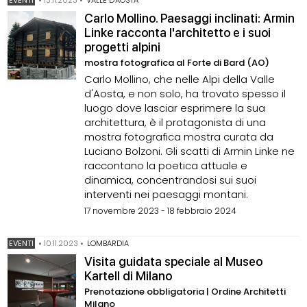
EVENTI
•
13.11.2023
•
VALLE D'AOSTA
Carlo Mollino. Paesaggi inclinati: Armin
Linke racconta l'architetto e i suoi
progetti alpini
mostra fotografica al Forte di Bard (AO)
Carlo Mollino, che nelle Alpi della Valle
d'Aosta, e non solo, ha trovato spesso il
luogo dove lasciar esprimere la sua
architettura, è il protagonista di una
mostra fotografica mostra curata da
Luciano Bolzoni. Gli scatti di Armin Linke ne
raccontano la poetica attuale e
dinamica, concentrandosi sui suoi
interventi nei paesaggi montani.
17 novembre 2023 - 18 febbraio 2024
EVENTI
•
10.11.2023
•
LOMBARDIA
Visita guidata speciale al Museo
Kartell di Milano
Prenotazione obbligatoria | Ordine Architetti
Milano