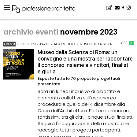
Home
▪
archivio notizie
▪
archivio eventi
▪
archivio eventi novembre 2023
archivio eventi
novembre 2023
CFP
3
EVENTI
•
30.11.2023
•
LAZIO
•
ADAT STUDIO
•
MUSEO DELLA SCIENZA
Museo della Scienza di Roma: un
convegno e una mostra per raccontare
il concorso insieme a vincitori, finalisti
e giuria
Esposte tutte le 70 proposte progettuali
presentate
Sarà un lunedì inclusivo di dibattito e
confronto collettivo sull'esperienza
procedurale quello del 4 dicembre alla
Casa dell'Architettura. Parteciperanno in
tantissimi, tra gli altri, i cinque studi finalisti.
Seguirà l'inaugurazione della mostra che
raccoglie tutti i progetti partecipanti.