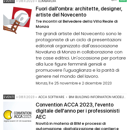
EVENTI
•
08.11.2023
•
LOMBARDIA
Fuori dall'ombra: architette, designer,
artiste del Novecento
Tre incontri al Belvedere della Villa Reale di
Monza
Tre grandi artiste del Novecento sono le
protagoniste di un ciclo di presentazioni
editoriali organizzato dall'associazione
Novaluna di Monza in collaborazione con
tre case editrici. Un'occasione per portare
alla luce figure femminili geniali e
promuovere l'uguaglianza e la parità di
genere nel mondo del lavoro.
Monza, 11 e 25 novembre e 2 dicembre 2023
EVENTI
•
08.11.2023
•
ACCA SOFTWARE
•
BIM BUILDING INFORMATION MODELING
Convention ACCA 2023, l'evento
digitale dell'anno per i professionisti
AEC
Novità in materia di BIM e processi di
automazione, digitalizzazione dei cantieri e