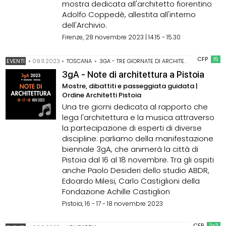
mostra dedicata all'architetto fiorentino
Adolfo Coppedè, allestita all'interno
dell'Archivio.
Firenze, 28 novembre 2023 | 14.15 - 15.30
CFP
15
EVENTI
•
09.11.2023
•
TOSCANA
•
3GA - TRE GIORNATE DI ARCHITETTURA
•
ARCHI
3gA - Note di architettura a Pistoia
Mostre, dibattiti e passeggiata guidata |
Ordine Architetti Pistoia
Una tre giorni dedicata al rapporto che
lega l'architettura e la musica attraverso
la partecipazione di esperti di diverse
discipline: parliamo della manifestazione
biennale 3gA, che animerà la città di
Pistoia dal 16 al 18 novembre. Tra gli ospiti
anche Paolo Desideri dello studio ABDR,
Edoardo Milesi, Carlo Castiglioni della
Fondazione Achille Castiglion
Pistoia, 16 - 17 - 18 novembre 2023
CFP
2x3