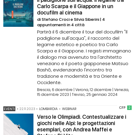
Carlo Scarpa e il Giappone in un
docufilm al cinema
di Stefano Croci e Silvia Siberini | 4
appuntamenti in 4 città
Partirà il 6 dicembre il tour del docufilm "Il
padiglione sull'acqua", il racconto del
legame estetico e poetico tra Carlo
Scarpa e il Giappone. I registi immaginano
il dialogo mai avvenuto tra l'architetto
veneziano e il poeta giapponese Matsuo
Bashō, evidenziando l'incontro tra
tradizione e modernità e tra Oriente e
Occidente.
Brescia, 6 dicembre | Verona, 12 dicembre | Venezia,
15 dicembre 2023 | Treviso, 25 gennaio 2024
CFP
2
EVENTI
•
22.11.2023
•
LOMBARDIA
•
WEBINAR
Verso le Olimpiadi. Contestualizzare i
giochi nelle Alpi: le progettazioni
esemplari, con Andrea Maffei e