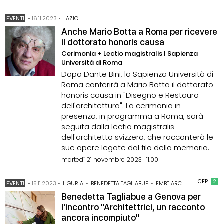
EVENTI
•
16.11.2023
•
LAZIO
Anche Mario Botta a Roma per ricevere
il dottorato honoris causa
Cerimonia + Lectio magistralis | Sapienza
Università di Roma
Dopo Dante Bini, la Sapienza Università di
Roma conferirà a Mario Botta il dottorato
honoris causa in "Disegno e Restauro
dell'architettura". La cerimonia in
presenza, in programma a Roma, sarà
seguita dalla lectio magistralis
dell'architetto svizzero, che racconterà le
sue opere legate dal filo della memoria.
martedì 21 novembre 2023 | 11.00
CFP
2
EVENTI
•
15.11.2023
•
LIGURIA
•
BENEDETTA TAGLIABUE
•
EMBT ARCHITECTS
•
FOND
Benedetta Tagliabue a Genova per
l'incontro "Architettrici, un racconto
ancora incompiuto"