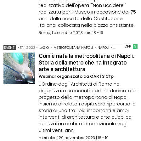
realizzativo dell'opera "'Non uccidere'"
realizzata per il Museo in occasione dei 75
anni dalla nascita della Costituzione
Italiana, collocata nella piazza antistante.
Roma, 1 dicembre 2023 | ore 18 - 19
CFP
3
EVENTI
•
17.11.2023
•
LAZIO
•
METROPOLITANA NAPOLI
•
NAPOLI
•
WEBINAR
Com'è nata la metropolitana di Napoli.
Storia della metro che ha integrato
arte e architettura
Webinar organizzato da OAR | 3 Cfp
L'Ordine degli Architetti di Roma ha
organizzato un incontro online dedicato al
progetto della metropolitana di Napoli.
Insieme ai relatori ospiti sarà ripercorsa la
storia di uno tra i più importanti e ampi
interventi di architettura e arte pubblica
realizzati in ambito internazionale negli
ultimi venti anni.
mercoledì 29 novembre 2023 | 16 - 19