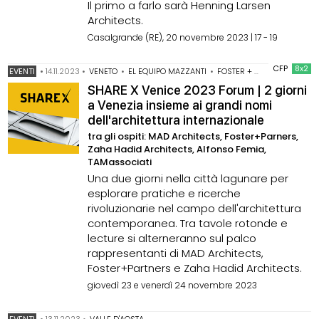
Il primo a farlo sarà Henning Larsen
Architects.
Casalgrande (RE), 20 novembre 2023 | 17 - 19
CFP
8x2
EVENTI
•
14.11.2023
•
VENETO
•
EL EQUIPO MAZZANTI
•
FOSTER + PARTNERS
•
MAD
SHARE X Venice 2023 Forum | 2 giorni
a Venezia insieme ai grandi nomi
dell'architettura internazionale
tra gli ospiti: MAD Architects, Foster+Parners,
Zaha Hadid Architects, Alfonso Femia,
TAMassociati
Una due giorni nella città lagunare per
esplorare pratiche e ricerche
rivoluzionarie nel campo dell'architettura
contemporanea. Tra tavole rotonde e
lecture si alterneranno sul palco
rappresentanti di MAD Architects,
Foster+Partners e Zaha Hadid Architects.
giovedì 23 e venerdì 24 novembre 2023