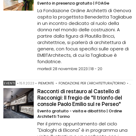
Evento in presenza gratuito | FOAGe
La Fondazione Ordine Architetti di Genova
ospita la progettista Benedetta Tagliabue
in un incontro dedicato al ruolo della
donna nel mondo delle costruzioni. A
partire dalla figura di Plautilla Bricci,
architettrice, si parlerà di architettura di
genere, con focus specifici sulle opere di
EMBTArchitects, di cui la Tagliabue è
fondatrice.
martedì 28 novembre 2023 | 18 - 20
EVENTI
•
15.11.2023
•
PIEMONTE
•
FONDAZIONE PER L'ARCHITETTURA/TORINO
•
RE
Racconti di restauro al Castello di
Racconigi: Il fregio de "Il trionfo del
console Paolo Emilio sul re Perseo"
Evento gratuito - visita e dibattito | Ordine
Architetti Torino
Per il primo appuntamento del ciclo
"Dialoghi di Elicona" è in programma una