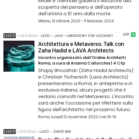
Reale e Triennale guiderà il visitatore alla
scoperta del pensiero e dell'operato
dell'artista a 10 anni dalla morte.
Milano, 13 ottobre 2023 - 11 febbraio 2024
CFP
4
EVENTI
•
02.11.2023
•
LAZIO
•
LAVA - LABORATORY FOR VISIONARY ARCHITECTURE
Architettura e Metaverso. Talk con
Zaha Hadid e LAVA Architects
Incontro organizzato dall'Ordine Architetti
Roma, a cura di Arianna Callocchia | 4 Cfp
Shajay Bhooshan (Zaha Hadid Architects)
e Christian Tschersich (Lava Architects)
presenteranno a Roma, in anteprima e in
esclusiva italiana, alcuni progetti che li
vedono coinvolti nel Metaverso. L'incontro
sarà anche l'occasione per riflettere sulla
figura dell'architetto nel prossimo futuro.
Roma, lunedì 13 novembre 2023 | ore 15-19
EVENTI
•
01.11.2023
•
LAZIO
•
DANTE BINI