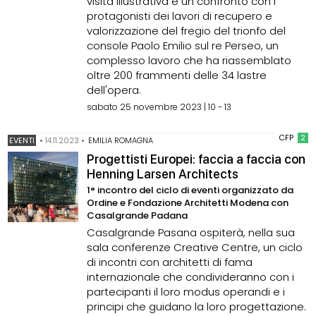
visita illustrativa e un confronto con i
protagonisti dei lavori di recupero e
valorizzazione del fregio del trionfo del
console Paolo Emilio sul re Perseo, un
complesso lavoro che ha riassemblato
oltre 200 frammenti delle 34 lastre
dell'opera.
sabato 25 novembre 2023 | 10 - 13
CFP
2
EVENTI
•
14.11.2023
•
EMILIA ROMAGNA
Progettisti Europei: faccia a faccia con
Henning Larsen Architects
1° incontro del ciclo di eventi organizzato da
Ordine e Fondazione Architetti Modena con
Casalgrande Padana
Casalgrande Pasana ospiterà, nella sua
sala conferenze Creative Centre, un ciclo
di incontri con architetti di fama
internazionale che condivideranno con i
partecipanti il loro modus operandi e i
principi che guidano la loro progettazione.