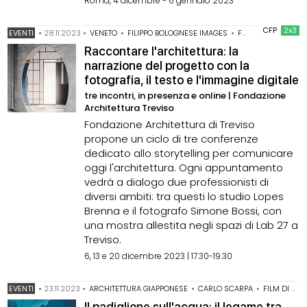
Roma, 4 dicembre - 6 gennaio 2023
CFP
2x3
EVENTI
•
28.11.2023
•
VENETO
•
FILIPPO BOLOGNESE IMAGES
•
FONDAZIONE ARCHITETTURA TREVISO
Raccontare l'architettura: la
narrazione del progetto con la
fotografia, il testo e l'immagine digitale
tre incontri, in presenza e online | Fondazione
Architettura Treviso
Fondazione Architettura di Treviso
propone un ciclo di tre conferenze
dedicato allo storytelling per comunicare
oggi l'architettura. Ogni appuntamento
vedrà a dialogo due professionisti di
diversi ambiti: tra questi lo studio Lopes
Brenna e il fotografo Simone Bossi, con
una mostra allestita negli spazi di Lab 27 a
Treviso.
6, 13 e 20 dicembre 2023 | 17.30-19.30
EVENTI
•
23.11.2023
•
ARCHITETTURA GIAPPONESE
•
CARLO SCARPA
•
FILM DI ARCHITETTURA
Il padiglione sull'acqua: il legame tra