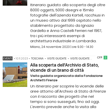
Itinerario guidato alla scoperta degli oltre
8000 oggetti, 5000 disegni e 15mila
fotografie dell'azienda Kartell, racchiusi in
un museo attivo dal 1999 ospitato nello
stabilimento progettato da Ignazio
Gardella e Anna Castelli Ferrieri nel 1967,
tra i più interessanti esempi di
architettura industriale in Lombardia.
Milano, 24 novembre 2023 | ore 9.30 - 14.30
CFP
2
EVENTI
•
10.11.2023
•
TOSCANA
•
VISITE GUIDATE
•
VISITE GUIDATE A FIRENZE
Alla scoperta dell'Archivio di Stato,
vicende di un brano di città
Visita guidata organizzata dalla Fondazione
Architetti Firenze
Un itinerario per scoprire la vicende delle
aree attorno all'Archivio di Stato di Firenze
con il racconto dei progetti che nel
tempo si sono susseguiti, fino ad oggi.
L'evento prevede anche la visita alla