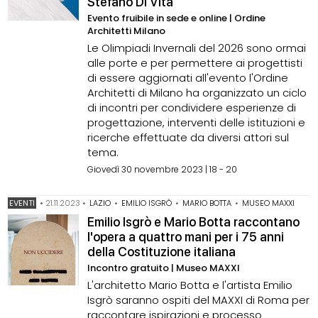
Stefano Di Vita
Evento fruibile in sede e online | Ordine
Architetti Milano
Le Olimpiadi Invernali del 2026 sono ormai
alle porte e per permettere ai progettisti
di essere aggiornati all'evento l'Ordine
Architetti di Milano ha organizzato un ciclo
di incontri per condividere esperienze di
progettazione, interventi delle istituzioni e
ricerche effettuate da diversi attori sul
tema.
Giovedì 30 novembre 2023 | 18 - 20
EVENTI
•
21.11.2023
•
LAZIO
•
EMILIO ISGRÒ
•
MARIO BOTTA
•
MUSEO MAXXI
Emilio Isgrò e Mario Botta raccontano
l'opera a quattro mani per i 75 anni
della Costituzione italiana
Incontro gratuito | Museo MAXXI
L'architetto Mario Botta e l'artista Emilio
Isgrò saranno ospiti del MAXXI di Roma per
raccontare ispirazioni e processo