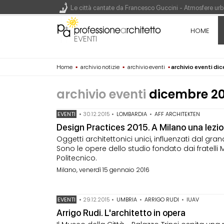
Le città cantate da Francesco Guccini - Atmosfere urba
Renzo Piano World Tour 2026, ottava edizione in parte
HOME
EVENTI
Home
▪
archivio notizie
▪
archivio eventi
▪
archivio eventi d
200 manifesti per i 200 anni di Carlo Collodi, creato
archivio eventi
dicembre 20
EVENTI
•
30.12.2015
•
LOMBARDIA
•
AFF ARCHITEKTEN
Design Practices 2015. A Milano una lezio
Oggetti architettonici unici, influenzati dal grand
Sono le opere dello studio fondato dai fratelli 
Politecnico.
Milano, venerdì 15 gennaio 2016
EVENTI
•
29.12.2015
•
UMBRIA
•
ARRIGO RUDI
•
IUAV
Arrigo Rudi. L'architetto in opera