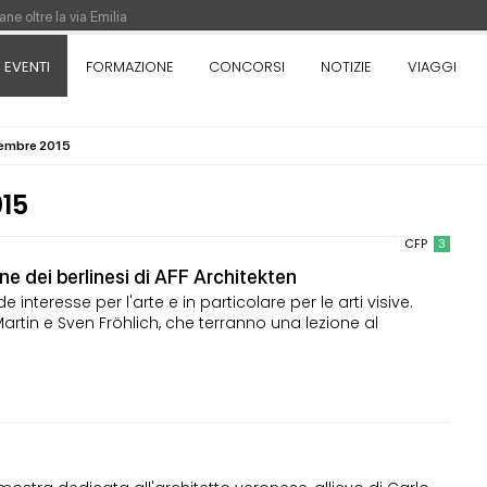
ne oltre la via Emilia
nza. Rotta verso Ovest - Europa, Stati Uniti e Canada | 22 agosto > 30 settem
EVENTI
FORMAZIONE
CONCORSI
NOTIZIE
VIAGGI
icembre 2015
re di Pinocchio - Call di grafica promossa dal Museo MAGMA per la realizzazione
15
CFP
3
ne dei berlinesi di AFF Architekten
e interesse per l'arte e in particolare per le arti visive.
Martin e Sven Fröhlich, che terranno una lezione al