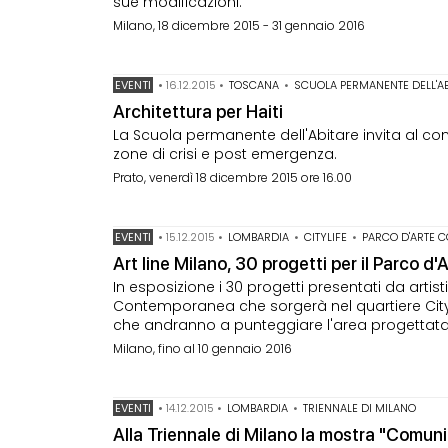
sue modificazioni.
Milano, 18 dicembre 2015 - 31 gennaio 2016
EVENTI
•
16.12.2015
•
TOSCANA
•
SCUOLA PERMANENTE DELL'AB
Architettura per Haiti
La Scuola permanente dell'Abitare invita al co
zone di crisi e post emergenza.
Prato, venerdì 18 dicembre 2015 ore 16.00
EVENTI
•
15.12.2015
•
LOMBARDIA
•
CITYLIFE
•
PARCO D'ARTE 
Art line Milano, 30 progetti per il Parco 
In esposizione i 30 progetti presentati da artisti 
Contemporanea che sorgerà nel quartiere CityLi
che andranno a punteggiare l'area progettata 
Milano, fino al 10 gennaio 2016
EVENTI
•
14.12.2015
•
LOMBARDIA
•
TRIENNALE DI MILANO
Alla Triennale di Milano la mostra "Comunit