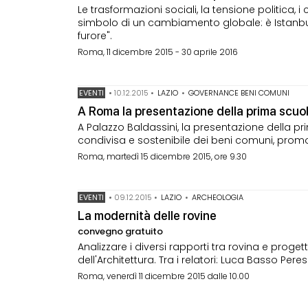
Le trasformazioni sociali, la tensione politica, 
simbolo di un cambiamento globale: è Istanbul, 
furore".
Roma, 11 dicembre 2015 - 30 aprile 2016
EVENTI
•
10.12.2015
•
LAZIO
•
GOVERNANCE BENI COMUNI
A Roma la presentazione della prima scuola
A Palazzo Baldassini, la presentazione della p
condivisa e sostenibile dei beni comuni, promos
Roma, martedì 15 dicembre 2015, ore 9.30
EVENTI
•
09.12.2015
•
LAZIO
•
ARCHEOLOGIA
La modernità delle rovine
convegno gratuito
Analizzare i diversi rapporti tra rovina e proget
dell'Architettura. Tra i relatori: Luca Basso Pere
Roma, venerdì 11 dicembre 2015 dalle 10.00