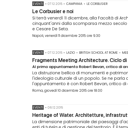
EVENTI
•
07.12.2015
•
CAMPANIA
•
LE CORBUSIER
Le Corbusier e noi
Si terrà venerdì 11 dicembre, alla Facoltà di Arch
cinquant'anni dalla scomparsa mezzo secolo di s
e Cesare De Seta.
Napoli, venerdì 11 dicembre 2015 ore 9.30
EVENTI
•
07.12.2015
•
LAZIO
•
BRITISH SCHOOL AT ROME
•
MEE
Fragments Meeting Architecture. Ciclo di l
Al primo appuntamento Robert Bevan, critico di arc
La distruzione bellica di monumenti e patrimoni a
l'ideologia culturale di un popolo. Se ne parla a
l'appuntamento è con Robert Bevan, critico di a
Roma, giovedì 10 dicembre 2015 ore 18.00
EVENTI
•
06.12.2015
Heritage of Water. Architetture, infrastru
La dimensione patrimoniale dei paesaggi d'acqua,
enti di tutela e di gestione del territorio. È i