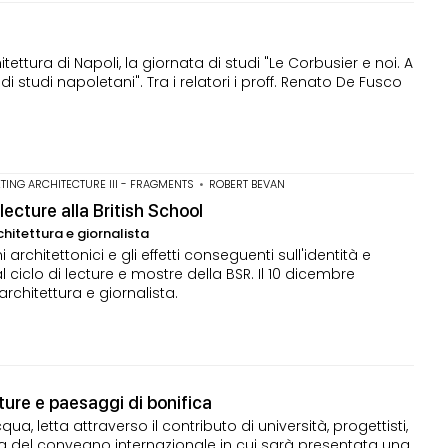
itettura di Napoli, la giornata di studi "Le Corbusier e noi. A
tudi napoletani". Tra i relatori i proff. Renato De Fusco
TING ARCHITECTURE III - FRAGMENTS
•
ROBERT BEVAN
ecture alla British School
hitettura e giornalista
rchitettonici e gli effetti conseguenti sull'identità e
l ciclo di lecture e mostre della BSR. Il 10 dicembre
rchitettura e giornalista.
tture e paesaggi di bonifica
 letta attraverso il contributo di università, progettisti,
l tema del convegno internazionale in cui sarà presentata una