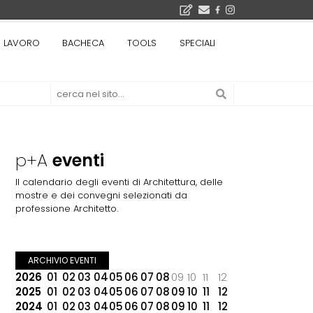
bre 2026
LAVORO
BACHECA
TOOLS
SPECIALI
La Fabbrica di ceramiche Solimene a Vietri sul Mare: un progetto nato quasi per caso - La lucertola aggrappata alla roccia, tra Wright e Gaudì, unica opera europea del visionario architetto Paolo Soleri
Osteria dell'Architetto a Marmomac con i fondatori di EMBT, Park, CZA e ELASTICOFarm - Veronafiere, dal 22 al 25 settembre 2026 · 2x4 Cfp · Ingresso gratuito · Iscrizioni aperte!
I Cantieri by LandWorks 2026, autocostruzione e vita comunitaria in Sardegna, a picco sul mare - Workshop di autocostruzione e rigenerazione urbana nell'ex borgo minerario dell'Argentiera · 3 turni
 di una mostra
p+A
eventi
Il calendario degli eventi di Architettura, delle
mostre e dei convegni selezionati da
professione Architetto.
ARCHIVIO EVENTI
2026
01
02
03
04
05
06
07
08
09
10
11
12
2025
01
02
03
04
05
06
07
08
09
10
11
12
2024
01
02
03
04
05
06
07
08
09
10
11
12