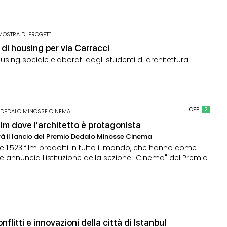
MOSTRA DI PROGETTI
 di housing per via Carracci
ousing sociale elaborati dagli studenti di architettura
CFP
2
 DEDALO MINOSSE CINEMA
 film dove l'architetto è protagonista
arà il lancio del Premio Dedalo Minosse Cinema
ie 1.523 film prodotti in tutto il mondo, che hanno come
 annuncia l'istituzione della sezione "Cinema" del Premio
nflitti e innovazioni della città di Istanbul