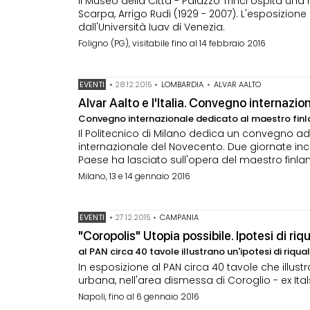
Il Museo della Città - Palazzo Trinci ospita una
Scarpa, Arrigo Rudi (1929 - 2007). L'esposizio
dall'Università Iuav di Venezia.
Foligno (PG), visitabile fino al 14 febbraio 2016
EVENTI
•
28.12.2015
•
LOMBARDIA
•
ALVAR AALTO
Alvar Aalto e l'Italia. Convegno internazi
Convegno internazionale dedicato al maestro fin
Il Politecnico di Milano dedica un convegno ad 
internazionale del Novecento. Due giornate incen
Paese ha lasciato sull'opera del maestro finla
Milano, 13 e 14 gennaio 2016
EVENTI
•
27.12.2015
•
CAMPANIA
"Coropolis" Utopia possibile. Ipotesi di riqu
al PAN circa 40 tavole illustrano un'ipotesi di riqu
In esposizione al PAN circa 40 tavole che illustr
urbana, nell'area dismessa di Coroglio - ex Ital
Napoli, fino al 6 gennaio 2016