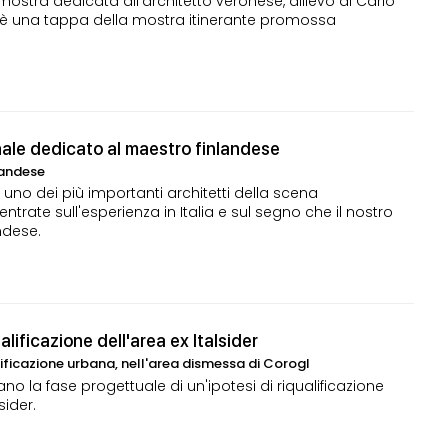
 mostra dedicata all'architetto veronese, allievo di Carlo
ne è una tappa della mostra itinerante promossa
onale dedicato al maestro finlandese
landese
uno dei più importanti architetti della scena
trate sull'esperienza in Italia e sul segno che il nostro
ndese.
alificazione dell'area ex Italsider
alificazione urbana, nell'area dismessa di Corogl
ano la fase progettuale di un'ipotesi di riqualificazione
sider.