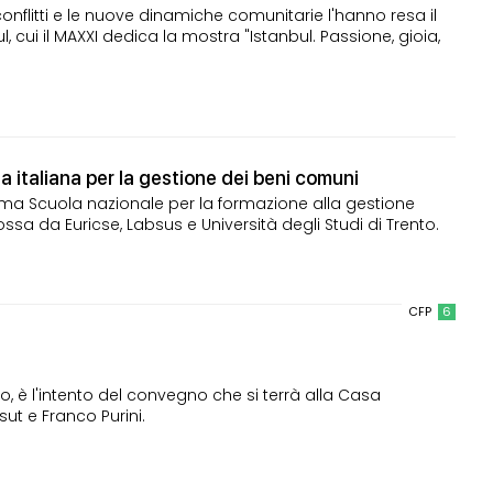
i conflitti e le nuove dinamiche comunitarie l'hanno resa il
cui il MAXXI dedica la mostra "Istanbul. Passione, gioia,
 italiana per la gestione dei beni comuni
rima Scuola nazionale per la formazione alla gestione
sa da Euricse, Labsus e Università degli Studi di Trento.
CFP
6
to, è l'intento del convegno che si terrà alla Casa
ssut e Franco Purini.