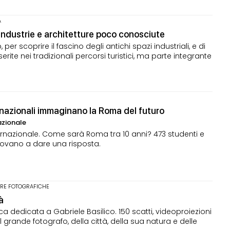
A
e industrie e architetture poco conosciute
, per scoprire il fascino degli antichi spazi industriali, e di
nserite nei tradizionali percorsi turistici, ma parte integrante
rnazionali immaginano la Roma del futuro
azionale
nternazionale. Come sarà Roma tra 10 anni? 473 studenti e
provano a dare una risposta.
RE FOTOGRAFICHE
à
ca dedicata a Gabriele Basilico. 150 scatti, videoproiezioni
al grande fotografo, della città, della sua natura e delle