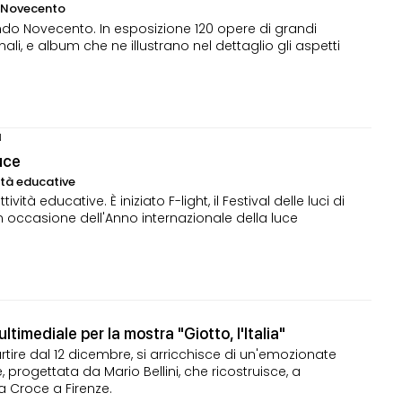
o Novecento
ondo Novecento. In esposizione 120 opere di grandi
ali, e album che ne illustrano nel dettaglio gli aspetti
N
uce
vità educative
ità educative. È iniziato F-light, il Festival delle luci di
in occasione dell'Anno internazionale della luce
ultimediale per la mostra "Giotto, l'Italia"
partire dal 12 dicembre, si arricchisce di un'emozionate
, progettata da Mario Bellini, che ricostruisce, a
a Croce a Firenze.