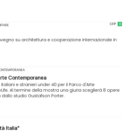
CFP
4
ITARE
nvegno su architettura e cooperazione internazionale in
CONTEMPORANEA
d'Arte Contemporanea
italiani e stranieri under 40 per il Parco d'Arte
fe. Al termine della mostra una giuria sceglierà 8 opere
dallo studio Gustafson Porter.
à Italia"