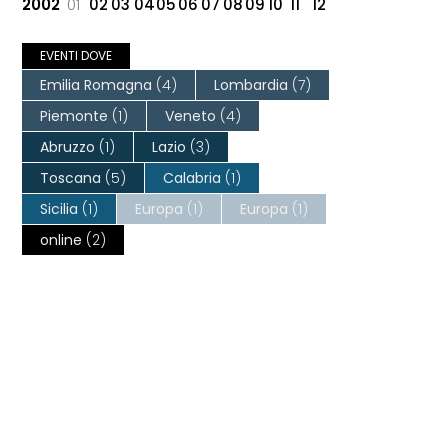
2002
01
02
03
04
05
06
07
08
09
10
11
12
EVENTI DOVE
Emilia Romagna
(4)
Lombardia
(7)
Piemonte
(1)
Veneto
(4)
Abruzzo
(1)
Lazio
(3)
Toscana
(5)
Calabria
(1)
Sicilia
(1)
Europa
(1)
Europa
(1)
online
(2)