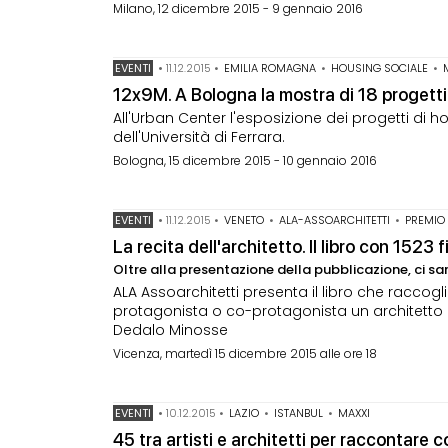
Milano, 12 dicembre 2015 - 9 gennaio 2016
EVENTI
•
11.12.2015
•
EMILIA ROMAGNA
•
HOUSING SOCIALE
•
12x9M. A Bologna la mostra di 18 progetti
All'Urban Center l'esposizione dei progetti di h
dell'Università di Ferrara.
Bologna, 15 dicembre 2015 - 10 gennaio 2016
EVENTI
•
11.12.2015
•
VENETO
•
ALA-ASSOARCHITETTI
•
PREMIO
La recita dell'architetto. Il libro con 1523
Oltre alla presentazione della pubblicazione, ci s
ALA Assoarchitetti presenta il libro che raccogl
protagonista o co-protagonista un architetto e
Dedalo Minosse
Vicenza, martedì 15 dicembre 2015 alle ore 18
EVENTI
•
10.12.2015
•
LAZIO
•
ISTANBUL
•
MAXXI
45 tra artisti e architetti per raccontare co