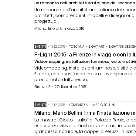
un racconto dell'architettura italiana del second
Un racconto dell'architettura italiana del sec
architetti, comprendenti modelli e disegni origin
progettuali.
Milano, fino al 6 marzo 2016
EVENTI
•
13.12.2015
•
TOSCANA
•
LIGHT ART
•
LIGHTING DESIG
F-Light 2015: a Firenze in viaggio con la l
Videomapping, installazioni luminose, visite e atti
Videomapping, installazioni luminose, visite e attiv
Firenze, che quest'anno ha un rilievo speciale 
proclamato dall'Unesco.
Firenze, 8 - 27 dicembre 2015
EVENTI
•
12.12.2015
•
LOMBARDIA
•
MARIO BELLINI
Milano, Mario Bellini firma l'installazione m
La mostra "Giotto, l'Italia" al Palazzo Reale, a 
esperienza visiva: un'installazione multimediale
grandezza naturale, la cappella Peruzzi in Sant