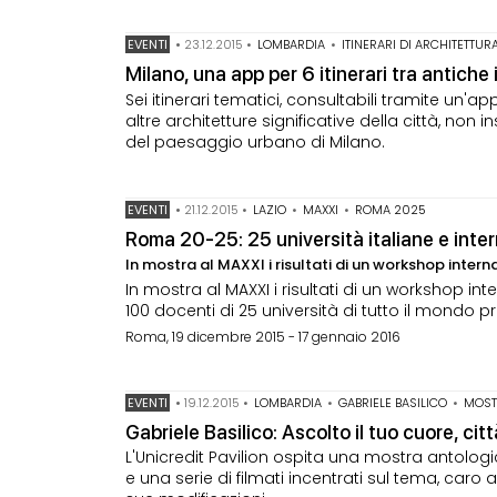
EVENTI
•
23.12.2015
•
LOMBARDIA
•
ITINERARI DI ARCHITETTUR
Milano, una app per 6 itinerari tra antich
Sei itinerari tematici, consultabili tramite un'app
altre architetture significative della città, non i
del paesaggio urbano di Milano.
EVENTI
•
21.12.2015
•
LAZIO
•
MAXXI
•
ROMA 2025
Roma 20-25: 25 università italiane e inte
In mostra al MAXXI i risultati di un workshop intern
In mostra al MAXXI i risultati di un workshop i
100 docenti di 25 università di tutto il mondo 
Roma, 19 dicembre 2015 - 17 gennaio 2016
EVENTI
•
19.12.2015
•
LOMBARDIA
•
GABRIELE BASILICO
•
MOST
Gabriele Basilico: Ascolto il tuo cuore, citt
L'Unicredit Pavilion ospita una mostra antologi
e una serie di filmati incentrati sul tema, caro 