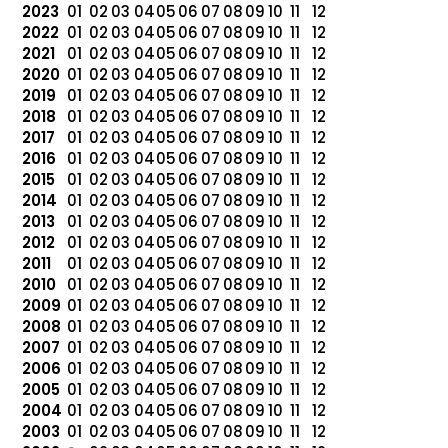
2023
01
02
03
04
05
06
07
08
09
10
11
12
2022
01
02
03
04
05
06
07
08
09
10
11
12
2021
01
02
03
04
05
06
07
08
09
10
11
12
2020
01
02
03
04
05
06
07
08
09
10
11
12
2019
01
02
03
04
05
06
07
08
09
10
11
12
2018
01
02
03
04
05
06
07
08
09
10
11
12
2017
01
02
03
04
05
06
07
08
09
10
11
12
2016
01
02
03
04
05
06
07
08
09
10
11
12
2015
01
02
03
04
05
06
07
08
09
10
11
12
2014
01
02
03
04
05
06
07
08
09
10
11
12
2013
01
02
03
04
05
06
07
08
09
10
11
12
2012
01
02
03
04
05
06
07
08
09
10
11
12
2011
01
02
03
04
05
06
07
08
09
10
11
12
2010
01
02
03
04
05
06
07
08
09
10
11
12
2009
01
02
03
04
05
06
07
08
09
10
11
12
2008
01
02
03
04
05
06
07
08
09
10
11
12
2007
01
02
03
04
05
06
07
08
09
10
11
12
2006
01
02
03
04
05
06
07
08
09
10
11
12
2005
01
02
03
04
05
06
07
08
09
10
11
12
2004
01
02
03
04
05
06
07
08
09
10
11
12
2003
01
02
03
04
05
06
07
08
09
10
11
12