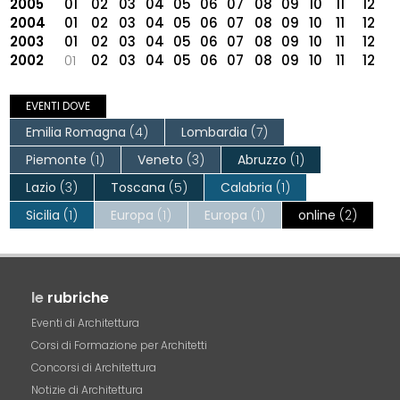
2005
01
02
03
04
05
06
07
08
09
10
11
12
2004
01
02
03
04
05
06
07
08
09
10
11
12
2003
01
02
03
04
05
06
07
08
09
10
11
12
2002
01
02
03
04
05
06
07
08
09
10
11
12
EVENTI DOVE
Emilia Romagna
(4)
Lombardia
(7)
Piemonte
(1)
Veneto
(3)
Abruzzo
(1)
Lazio
(3)
Toscana
(5)
Calabria
(1)
Sicilia
(1)
Europa
(1)
Europa
(1)
online
(2)
le
rubriche
Eventi di Architettura
Corsi di Formazione per Architetti
Concorsi di Architettura
Notizie di Architettura