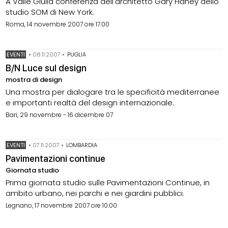
A Valle Giulia conferenza dell'architetto Gary Haney dello
studio SOM di New York.
Roma, 14 novembre 2007 ore 17.00
EVENTI
•
08.11.2007
•
PUGLIA
B/N Luce sul design
mostra di design
Una mostra per dialogare tra le specificità mediterranee
e importanti realtà del design internazionale.
Bari, 29 novembre - 16 dicembre 07
EVENTI
•
07.11.2007
•
LOMBARDIA
Pavimentazioni continue
Giornata studio
Prima giornata studio sulle Pavimentazioni Continue, in
ambito urbano, nei parchi e nei giardini pubblici.
Legnano, 17 novembre 2007 ore 10.00