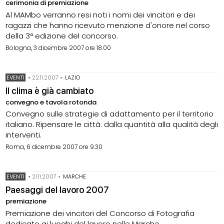
cerimonia di premiazione
Al MAMbo verranno resi noti i nomi dei vincitori e dei
ragazzi che hanno ricevuto menzione d'onore nel corso
della 3° edizione del concorso.
Bologna, 3 dicembre 2007 ore 18.00
EVENTI
•
22.11.2007
•
LAZIO
Il clima è già cambiato
convegno e tavola rotonda
Convegno sulle strategie di adattamento per il territorio
italiano. Ripensare le città: dalla quantità alla qualità degli
interventi.
Roma, 6 dicembre 2007 ore 9.30
EVENTI
•
21.11.2007
•
MARCHE
Paesaggi del lavoro 2007
premiazione
Premiazione dei vincitori del Concorso di Fotografia
dedicato ai luoghi del lavoro nelle Marche.