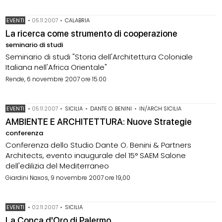
EVENTI
•
05.11.2007
•
CALABRIA
La ricerca come strumento di cooperazione
seminario di studi
Seminario di studi "Storia dell'Architettura Coloniale
Italiana nell'Africa Orientale"
Rende, 6 novembre 2007 ore 15.00
EVENTI
•
05.11.2007
•
SICILIA
•
DANTE O. BENINI
•
IN/ARCH SICILIA
AMBIENTE E ARCHITETTURA: Nuove Strategie
conferenza
Conferenza dello Studio Dante O. Benini & Partners
Architects, evento inaugurale del 15° SAEM Salone
dell'edilizia del Mediterraneo
Giardini Naxos, 9 novembre 2007 ore 19,00
EVENTI
•
02.11.2007
•
SICILIA
La Conca d'Oro di Palermo