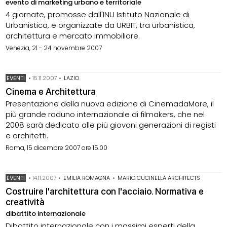
evento di marketing urbano e territoriale
4 giornate, promosse dall'INU Istituto Nazionale di
Urbanistica, e organizzate da URBIT, tra urbanistica,
architettura e mercato immobiliare.
Venezia, 21 - 24 novembre 2007
EVENTI
•
15.11.2007
•
LAZIO
Cinema e Architettura
Presentazione della nuova edizione di CinemadaMare, il
più grande raduno internazionale di filmakers, che nel
2008 sarà dedicato alle più giovani generazioni di registi
e architetti.
Roma, 15 dicembre 2007 ore 15.00
EVENTI
•
14.11.2007
•
EMILIA ROMAGNA
•
MARIO CUCINELLA ARCHITECTS
Costruire l'architettura con l'acciaio. Normativa e
creatività
dibattito internazionale
Dibattito internazionale con i massimi esperti della