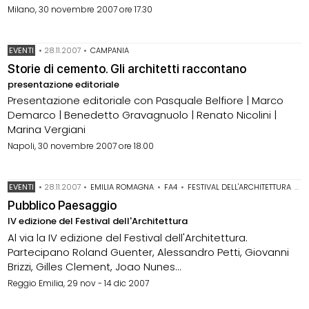
Milano, 30 novembre 2007 ore 17.30
EVENTI
•
28.11.2007
•
CAMPANIA
Storie di cemento. Gli architetti raccontano
presentazione editoriale
Presentazione editoriale con Pasquale Belfiore | Marco
Demarco | Benedetto Gravagnuolo | Renato Nicolini |
Marina Vergiani
Napoli, 30 novembre 2007 ore 18.00
EVENTI
•
28.11.2007
•
EMILIA ROMAGNA
•
FA4
•
FESTIVAL DELL'ARCHITETTURA
•
P
Pubblico Paesaggio
IV edizione del Festival dell'Architettura
Al via la IV edizione del Festival dell'Architettura.
Partecipano Roland Guenter, Alessandro Petti, Giovanni
Brizzi, Gilles Clement, Joao Nunes...
Reggio Emilia, 29 nov - 14 dic 2007