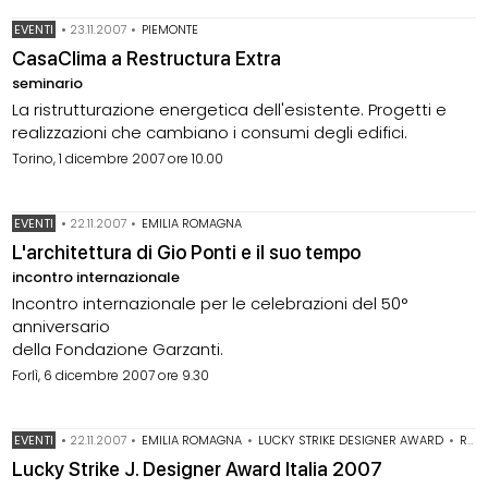
EVENTI
•
23.11.2007
•
PIEMONTE
CasaClima a Restructura Extra
seminario
La ristrutturazione energetica dell'esistente. Progetti e
realizzazioni che cambiano i consumi degli edifici.
Torino, 1 dicembre 2007 ore 10.00
EVENTI
•
22.11.2007
•
EMILIA ROMAGNA
L'architettura di Gio Ponti e il suo tempo
incontro internazionale
Incontro internazionale per le celebrazioni del 50°
anniversario
della Fondazione Garzanti.
Forlì, 6 dicembre 2007 ore 9.30
EVENTI
•
22.11.2007
•
EMILIA ROMAGNA
•
LUCKY STRIKE DESIGNER AWARD
•
RAYMOND LOEWY FOUNDATION
Lucky Strike J. Designer Award Italia 2007