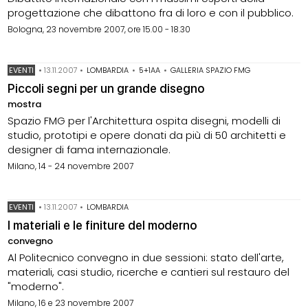
progettazione che dibattono fra di loro e con il pubblico.
Bologna, 23 novembre 2007, ore 15.00 - 18.30
EVENTI
•
13.11.2007
•
LOMBARDIA
•
5+1AA
•
GALLERIA SPAZIO FMG
Piccoli segni per un grande disegno
mostra
Spazio FMG per l'Architettura ospita disegni, modelli di
studio, prototipi e opere donati da più di 50 architetti e
designer di fama internazionale.
Milano, 14 - 24 novembre 2007
EVENTI
•
13.11.2007
•
LOMBARDIA
I materiali e le finiture del moderno
convegno
Al Politecnico convegno in due sessioni: stato dell'arte,
materiali, casi studio, ricerche e cantieri sul restauro del
"moderno".
Milano, 16 e 23 novembre 2007