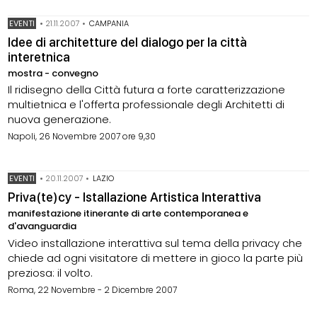
EVENTI
•
21.11.2007
•
CAMPANIA
Idee di architetture del dialogo per la città
interetnica
mostra - convegno
Il ridisegno della Città futura a forte caratterizzazione
multietnica e l'offerta professionale degli Architetti di
nuova generazione.
Napoli, 26 Novembre 2007 ore 9,30
EVENTI
•
20.11.2007
•
LAZIO
Priva(te)cy - Istallazione Artistica Interattiva
manifestazione itinerante di arte contemporanea e
d'avanguardia
Video installazione interattiva sul tema della privacy che
chiede ad ogni visitatore di mettere in gioco la parte più
preziosa: il volto.
Roma, 22 Novembre - 2 Dicembre 2007