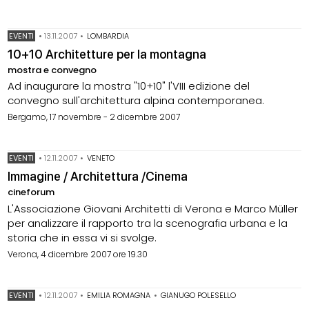
EVENTI
•
13.11.2007
•
LOMBARDIA
10+10 Architetture per la montagna
mostra e convegno
Ad inaugurare la mostra "10+10" l'VIII edizione del
convegno sull'architettura alpina contemporanea.
Bergamo, 17 novembre - 2 dicembre 2007
EVENTI
•
12.11.2007
•
VENETO
Immagine / Architettura /Cinema
cineforum
L'Associazione Giovani Architetti di Verona e Marco Müller
per analizzare il rapporto tra la scenografia urbana e la
storia che in essa vi si svolge.
Verona, 4 dicembre 2007 ore 19.30
EVENTI
•
12.11.2007
•
EMILIA ROMAGNA
•
GIANUGO POLESELLO