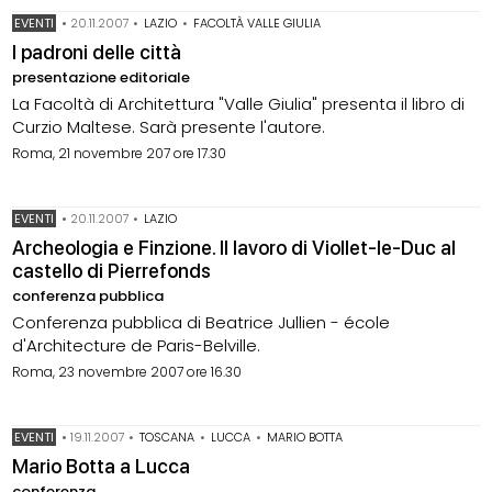
EVENTI
•
20.11.2007
•
LAZIO
•
FACOLTÀ VALLE GIULIA
I padroni delle città
presentazione editoriale
La Facoltà di Architettura "Valle Giulia" presenta il libro di
Curzio Maltese. Sarà presente l'autore.
Roma, 21 novembre 207 ore 17.30
EVENTI
•
20.11.2007
•
LAZIO
Archeologia e Finzione. Il lavoro di Viollet-le-Duc al
castello di Pierrefonds
conferenza pubblica
Conferenza pubblica di Beatrice Jullien - école
d'Architecture de Paris-Belville.
Roma, 23 novembre 2007 ore 16.30
EVENTI
•
19.11.2007
•
TOSCANA
•
LUCCA
•
MARIO BOTTA
Mario Botta a Lucca
conferenza