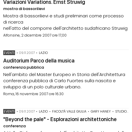
Variazioni Variations. Ernst Struwig
mostra di bassorilievi
Mostra di bassorilievi e studi preliminari come processo
di ricerca
nell'atto del comporre dell'architetto sudafricano Struwig
Alfonsine, 2 dicembre 2007 ore 17,00
EVENTI
•
09.11.2007
•
LAZIO
Auditorium Parco della musica
conferenza pubblica
Nell'ambito del Master Europeo in Storia dell'Architettura
conferenza pubblica di Carlo Fuortes sulla nascita e
sviluppo di un polo culturale urbano.
Roma, 16 novembre 2007 ore 16.30
EVENTI
•
09.11.2007
•
LAZIO
•
FACOLTÀ VALLE GIULIA
•
GARY HANEY
•
STUDIO SOM
"Beyond the pale" - Esplorazioni architettoniche
conferenza