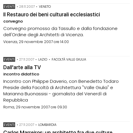
EVENTI
•
28.11.2007
•
VENETO
Il Restauro dei beni culturali ecclesiastici
convegno
Convegno promosso da Tassullo e dalla fondazione
dell'Ordine degli Architetti di Vicenza.
Vicenza, 29 novembre 2007 ore 14.00
EVENTI
•
27.11.2007
•
LAZIO
•
FACOLTÀ VALLE GIULIA
Dall'arte alla TV
incontro didattico
Incontro con Philippe Daverio, con Benedetto Todaro
Preside della Facoltà di Architettura "Valle Giulia" e
Marianna Buonassisi - giornalista del Venerdì di
Repubblica
Roma, 29 novembre 2007 ore 09.30
EVENTI
•
27.11.2007
•
LOMBARDIA
Carlos Marreiros: un architetto fra due culture