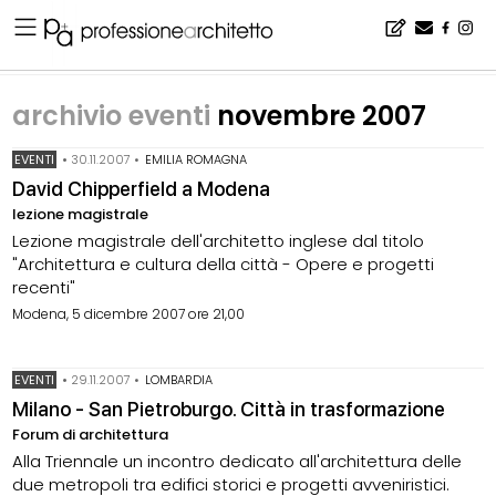
Home
▪
archivio notizie
▪
archivio eventi
▪
archivio eventi novembre 2007
archivio eventi
novembre 2007
EVENTI
•
30.11.2007
•
EMILIA ROMAGNA
David Chipperfield a Modena
lezione magistrale
Lezione magistrale dell'architetto inglese dal titolo
"Architettura e cultura della città - Opere e progetti
recenti"
Modena, 5 dicembre 2007 ore 21,00
EVENTI
•
29.11.2007
•
LOMBARDIA
Milano - San Pietroburgo. Città in trasformazione
Forum di architettura
Alla Triennale un incontro dedicato all'architettura delle
due metropoli tra edifici storici e progetti avveniristici.