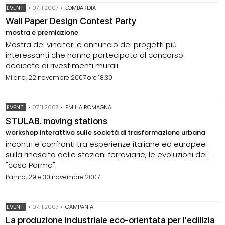
EVENTI
•
07.11.2007
•
LOMBARDIA
Wall Paper Design Contest Party
mostra e premiazione
Mostra dei vincitori e annuncio dei progetti più
interessanti che hanno partecipato al concorso
dedicato ai rivestimenti murali.
Milano, 22 novembre 2007 ore 18.30
EVENTI
•
07.11.2007
•
EMILIA ROMAGNA
STULAB. moving stations
workshop interattivo sulle società di trasformazione urbana
incontri e confronti tra esperienze italiane ed europee
sulla rinascita delle stazioni ferroviarie, le evoluzioni del
"caso Parma".
Parma, 29 e 30 novembre 2007
EVENTI
•
07.11.2007
•
CAMPANIA
La produzione industriale eco-orientata per l'edilizia