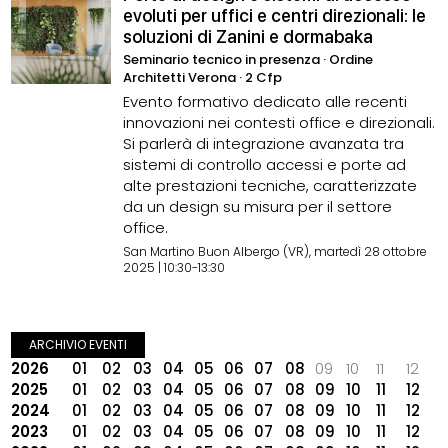
evoluti per uffici e centri direzionali: le
soluzioni di Zanini e dormabaka
Seminario tecnico in presenza · Ordine
Architetti Verona · 2 Cfp
Evento formativo dedicato alle recenti
innovazioni nei contesti office e direzionali.
Si parlerà di integrazione avanzata tra
sistemi di controllo accessi e porte ad
alte prestazioni tecniche, caratterizzate
da un design su misura per il settore
office.
San Martino Buon Albergo (VR), martedì 28 ottobre
2025 | 10:30-13:30
ARCHIVIO EVENTI
2026
01
02
03
04
05
06
07
08
09
10
11
12
2025
01
02
03
04
05
06
07
08
09
10
11
12
2024
01
02
03
04
05
06
07
08
09
10
11
12
2023
01
02
03
04
05
06
07
08
09
10
11
12