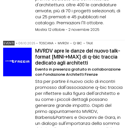
d'architettura: oltre 400 le candidature
arrivate, più di 70 i progetti selezionati, di
cui 25 premiati e 45 pubblicati nel
catalogo. Premiazioni l'11 ottobre.
Mostra: 12 ottobre - 2 novembre 2025
EVENTI
•
06.10.2025
•
TOSCANA
•
MVRDV
•
Q-BIC
•
TALK
MVRDV apre le danze del nuovo talk-
format [MINI→MAX] di q-bic traccia
dedicato agli architetti
Evento in presenza gratuito in collaborazione
con Fondazione Architetti Firenze
Sta per partire il nuovo ciclo di incontri
promosso dall'associazione q-bic traccia
per riflettere sulla figura dell'architetto e
su come i piccoli dettagli possano
generare grande impatto. Ospiti del
primo appuntamento MVRDV,
Barberis&Partners e Giovanni de Gara, in
un dialogo sull'importanza della somma