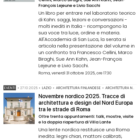
François Lejeune e Livio Sacchi
Un libro per entrare nel laboratorio teorico
di Kahn: saggi, lezioni e conversazioni -
molti inediti in Italia - ricompongono la
sua voce tra luce, ordine e materia.
All'Accademia di San Luca, la serata si
articola nella presentazione del volume in
un confronto tra Francesco Cellini, Marco
Biraghi, Sue Ann Kahn, Jean-François
Lejeune e Livio Sacchi.
Roma, venerdì 31 ottobre 2025, ore 17:30
EVENTI
•
27.10.2025
•
LAZIO
•
ARCHITETTURA FINLANDESE
•
ARCHITETTURA NORVEGESE
Novembre nordico 2025. Tracce di
architettura e design del Nord Europa
tra le strade di Roma
Oltre trenta appuntamenti: talk, mostre, visite
e la doppia riapertura di Villa Lante
Una lente nordica restituisce una Roma
inedita: legni chiari, mattoni calibrati,