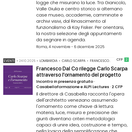
logge che misurano la luce. Tra Gianicolo,
Valle Giulia e centro storico si alternano
case museo, accademie, camminate e
archivi visivi, dal Rinascimento al
funzionalismo di Kay Fisker. Per orientarsi,
la nostra selezione degli appuntamenti
da segnare in agenda.
Roma, 4 novembre - 6 dicembre 2025
CFP
2
EVENTI
•
24.10.2025
•
LOMBARDIA
•
CARLO SCARPA
•
FRANCESCO DAL CO
Francesco Dal Co rilegge Carlo Scarpa
attraverso l'ornamento del progetto
Incontro in presenza gratuito ·
Casabellaformazione e ALPI Lectures · 2 CFP
Il direttore di Casabella racconta l'opera
dell'architetto veneziano assumendo
l'ornamento come chiave di lettura:
materia, luce, misura e precisione dei
giunti diventano criteri metodologici
capaci di unire idea, costruzione e tempo,
nella logica della semplificazione che