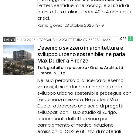
LetteraVentidue, che raccoglie 31 studi di
architettura italiani under 40 e 4 contributi
critici.
Roma, giovedì 23 ottobre 2025, 18-19
CFP
2
EVENTI
•
14.10.2025
•
TOSCANA
•
ARCHITETTURA SVIZZERA
•
MAX DUDLER
L'esempio svizzero in architettura e
sviluppo urbano sostenibile: ne parla
Max Dudler a Firenze
Talk gratuito in presenza · Ordine Architetti
Firenze · 2 Cfp
Nel suo percorso alla ricerca di esempi
virtuosi, il ciclo di incontri dedicato allo
sviluppo urbano sostenibile prosegue con
l'esperienza svizzera. Ne parlerà Max
Dudler attraverso una serie di progetti
sviluppati con il suo studio di Zurigo,
accomunati dall'attenzione per
cambiamento climatico, riduzione
emissioni di CO2 e utilizzo di materiali