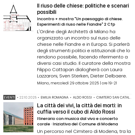
Il riuso delle chiese: politiche e scenari
possibili
Incontro + mostra "Un paesaggio di chiese.
Esperimenti di riuso nelle Fiandre" 2 Cfp
L'Ordine degli Architetti di Milano ha
organizzato un incontro sul riuso delle
chiese nelle Fiandre e in Europa. Si parlerà
degli strumenti politici e istituzionali che lo
rendono possibile, facendo riferimento a
diversi casi studio. Il curatore della mostra
Filippo Cattapan dialogherà con Laura
Lazzaroni, Sven Sterken, Dieter Delbaere.
Milano, mercoledì 29 ottobre 2025 | ore 19-21
EVENTI
•
22.10.2025
•
EMILIA ROMAGNA
•
ALDO ROSSI
•
CIMITERO SAN CATALDO
La città dei vivi, la città dei morti: in
cuffia verso il cubo di Aldo Rossi
Itinerario con musica dal vivo e concerto
corale · Iniziativa del Comune di Modena
Un percorso nel Cimitero di Modena, tra la