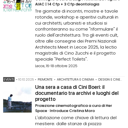
AIAC | 14 Cfp + 3 Cfp deontologia
Tre giornate di incontri, mostre e tavole
rotonde, workshop e aperitivi culturali in
cui architetti, urbanisti e studiosi si
confronteranno su come "riformulare" il
ruolo dell'architettura. Tra gli eventi cult,
oltre alle consegne dei Premi Nazionali
Architects Meet in Lecce 2025, la lectio
magistralis di Cino Zucchi e il progetto
speciale "Perfect Toilets".
Lecce, 16-18 ottobre 2025
EVENTI
•
10.10.2025
•
PIEMONTE
•
ARCHITETTURA E CINEMA
•
DESIGN E CINEMA
Una sera a casa di Cini Boeri: il
documentario tra archivi e luoghi del
progetto
Proiezione cinematografica a cura di Her
Space · Introduce Cristina Moro
L'abitazione come chiave di lettura del
mestiere: dalle stanze di piazza