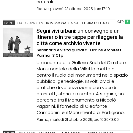
naturali.
Firenze, giovedì 23 ottobre 2025 | ore 17-19
CFP
3
EVENTI
•
13.10.2025
•
EMILIA ROMAGNA
•
ARCHITETTURA DEI LUOGHI DELLA MEMORIA
Segni vivi urbani: un convegno e un
itinerario in tre tappe per rileggere la
città come archivio vivente
Seminario e visita guidata · Ordine Architetti
Parma · 3 Cfp
Un incontro alla Galleria Sud del Cimitero
Monumentale della Villetta mette al
centro il ruolo dei monumenti nello spazio
pubblico: genealogie, risvolti civici e
pratiche di valorizzazione con voci di
architetti, storici e curatori. A seguire, un
percorso tra il Monumento a Niccolò
Paganini, il famedio di Cleofonte
Campanini e il Monumento al Partigiano.
Parma, martedì 21 ottobre 2025, ore 10:30-13:00