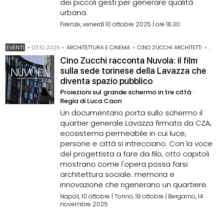
dei piccoli gesti per generare qualità
urbana.
Firenze, venerdì 10 ottobre 2025 | ore 16.30
EVENTI
•
03.10.2025
•
ARCHITETTURA E CINEMA
•
CINO ZUCCHI ARCHITETTI
•
LA
Cino Zucchi racconta Nuvola: il film
sulla sede torinese della Lavazza che
diventa spazio pubblico
Proiezioni sul grande schermo in tre città ·
Regia di Luca Caon
Un documentario porta sullo schermo il
quartier generale Lavazza firmata da CZA,
ecosistema permeabile in cui luce,
persone e città si intrecciano. Con la voce
del progettista a fare da filo, otto capitoli
mostrano come l'opera possa farsi
architettura sociale: memoria e
innovazione che rigenerano un quartiere.
Napoli, 10 ottobre | Torino, 19 ottobre | Bergamo, 14
novembre 2025