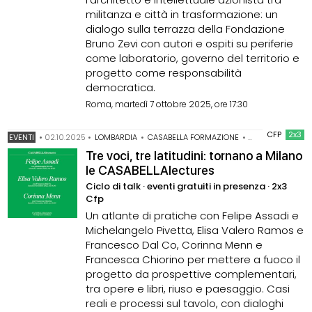
militanza e città in trasformazione: un
dialogo sulla terrazza della Fondazione
Bruno Zevi con autori e ospiti su periferie
come laboratorio, governo del territorio e
progetto come responsabilità
democratica.
Roma, martedì 7 ottobre 2025, ore 17:30
CFP
2x3
EVENTI
•
02.10.2025
•
LOMBARDIA
•
CASABELLA FORMAZIONE
•
ELISA VALERO R
Tre voci, tre latitudini: tornano a Milano
le CASABELLAlectures
Ciclo di talk · eventi gratuiti in presenza · 2x3
Cfp
Un atlante di pratiche con Felipe Assadi e
Michelangelo Pivetta, Elisa Valero Ramos e
Francesco Dal Co, Corinna Menn e
Francesca Chiorino per mettere a fuoco il
progetto da prospettive complementari,
tra opere e libri, riuso e paesaggio. Casi
reali e processi sul tavolo, con dialoghi