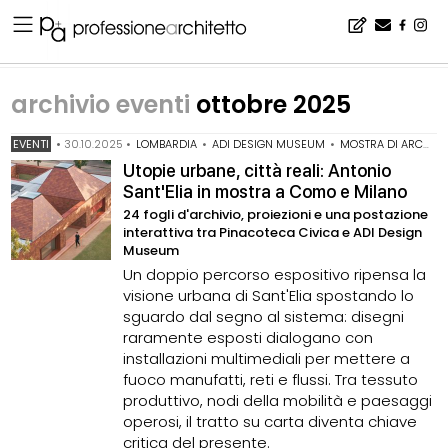
Home
▪
archivio notizie
▪
archivio eventi
▪
archivio eventi ottobre 2025
archivio eventi
ottobre 2025
EVENTI
•
30.10.2025
•
LOMBARDIA
•
ADI DESIGN MUSEUM
•
MOSTRA DI ARCHITETTURA
Utopie urbane, città reali: Antonio
Sant'Elia in mostra a Como e Milano
24 fogli d'archivio, proiezioni e una postazione
interattiva tra Pinacoteca Civica e ADI Design
Museum
Un doppio percorso espositivo ripensa la
visione urbana di Sant'Elia spostando lo
sguardo dal segno al sistema: disegni
raramente esposti dialogano con
installazioni multimediali per mettere a
fuoco manufatti, reti e flussi. Tra tessuto
produttivo, nodi della mobilità e paesaggi
operosi, il tratto su carta diventa chiave
critica del presente.