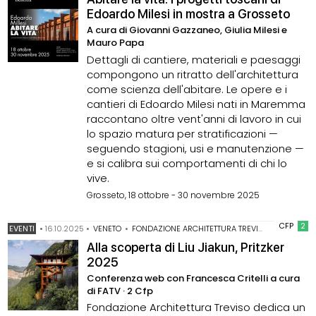
Edoardo Milesi in mostra a Grosseto
A cura di Giovanni Gazzaneo, Giulia Milesi e
Mauro Papa
Dettagli di cantiere, materiali e paesaggi
compongono un ritratto dell'architettura
come scienza dell'abitare. Le opere e i
cantieri di Edoardo Milesi nati in Maremma
raccontano oltre vent'anni di lavoro in cui
lo spazio matura per stratificazioni —
seguendo stagioni, usi e manutenzione —
e si calibra sui comportamenti di chi lo
vive.
Grosseto, 18 ottobre - 30 novembre 2025
CFP
2
EVENTI
•
16.10.2025
•
VENETO
•
FONDAZIONE ARCHITETTURA TREVISO
•
LIU JIAKU
Alla scoperta di Liu Jiakun, Pritzker
2025
Conferenza web con Francesca Critelli a cura
di FATV · 2 Cfp
Fondazione Architettura Treviso dedica un