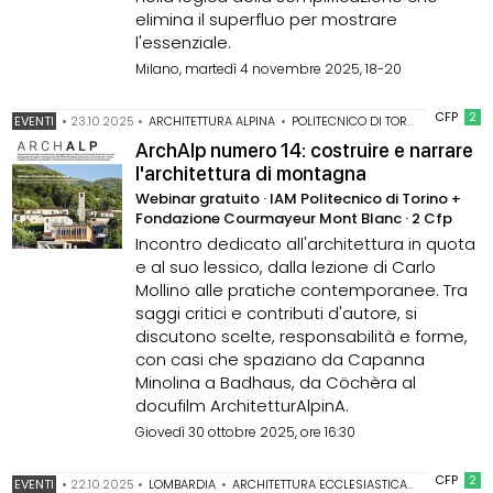
elimina il superfluo per mostrare
l'essenziale.
Milano, martedì 4 novembre 2025, 18-20
CFP
2
EVENTI
•
23.10.2025
•
ARCHITETTURA ALPINA
•
POLITECNICO DI TORINO
•
WEBINA
ArchAlp numero 14: costruire e narrare
l'architettura di montagna
Webinar gratuito · IAM Politecnico di Torino +
Fondazione Courmayeur Mont Blanc · 2 Cfp
Incontro dedicato all'architettura in quota
e al suo lessico, dalla lezione di Carlo
Mollino alle pratiche contemporanee. Tra
saggi critici e contributi d'autore, si
discutono scelte, responsabilità e forme,
con casi che spaziano da Capanna
Minolina a Badhaus, da Cöchèra al
docufilm ArchitetturAlpinA.
Giovedì 30 ottobre 2025, ore 16:30
CFP
2
EVENTI
•
22.10.2025
•
LOMBARDIA
•
ARCHITETTURA ECCLESIASTICA
•
RIUSO
•
TA