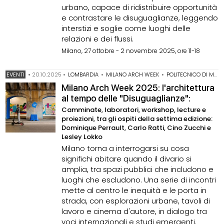
urbano, capace di ridistribuire opportunità
e contrastare le disuguaglianze, leggendo
interstizi e soglie come luoghi delle
relazioni e dei flussi.
Milano, 27 ottobre - 2 novembre 2025, ore 11-18
EVENTI
•
20.10.2025
•
LOMBARDIA
•
MILANO ARCH WEEK
•
POLITECNICO DI MILANO
Milano Arch Week 2025: l'architettura
al tempo delle "Disuguaglianze":
Camminate, laboratori, workshop, lecture e
proiezioni, tra gli ospiti della settima edizione:
Dominique Perrault, Carlo Ratti, Cino Zucchi e
Lesley Lokko
Milano torna a interrogarsi su cosa
significhi abitare quando il divario si
amplia, tra spazi pubblici che includono e
luoghi che escludono. Una serie di incontri
mette al centro le inequità e le porta in
strada, con esplorazioni urbane, tavoli di
lavoro e cinema d'autore, in dialogo tra
voci internazionali e studi emergenti.