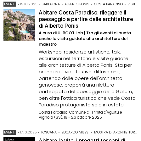
EVENTI
•
19.10.2025
•
SARDEGNA
•
ALBERTO PONIS
•
COSTA PARADISO
•
VISITE GUIDATE
Abitare Costa Paradiso: rileggere il
paesaggio a partire dalle architetture
di Alberto Ponis
A cura di U-BOOT Lab | Tra gli eventi di punta
anche le visite guidate alle architetture del
maestro
Workshop, residenze artistiche, talk,
escursioni nel territorio e visite guidate
alle architetture di Alberto Ponis. Sta per
prendere il via il festival diffuso che,
partendo dalle opere dell'architetto
genovese, proporrà una rilettura
partecipata del paesaggio della Gallura,
ben oltre l'ottica turistica che vede Costa
Paradiso protagonista solo in estate
Costa Paradiso, Comune di Trinità d'Agultu e
Vignola (SS), 19 - 26 ottobre 2025
EVENTI
•
17.10.2025
•
TOSCANA
•
EDOARDO MILESI
•
MOSTRA DI ARCHITETTURA
Abitare la vita: i progetti toscani di