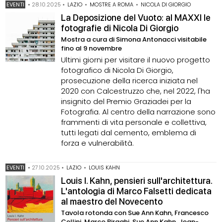
EVENTI
•
28.10.2025
•
LAZIO
•
MOSTRE A ROMA
•
NICOLA DI GIORGIO
La Deposizione del Vuoto: al MAXXI le
fotografie di Nicola Di Giorgio
Mostra a cura di Simona Antonacci visitabile
fino al 9 novembre
Ultimi giorni per visitare il nuovo progetto
fotografico di Nicola Di Giorgio,
prosecuzione della ricerca iniziata nel
2020 con Calcestruzzo che, nel 2022, l'ha
insignito del Premio Graziadei per la
Fotografia. Al centro della narrazione sono
frammenti di vita personale e collettiva,
tutti legati dal cemento, emblema di
forza e vulnerabilità.
EVENTI
•
27.10.2025
•
LAZIO
•
LOUIS KAHN
Louis I. Kahn, pensieri sull'architettura.
L'antologia di Marco Falsetti dedicata
al maestro del Novecento
Tavola rotonda con Sue Ann Kahn, Francesco
Cellini, Marco Biraghi, Sue Ann Kahn, Jean-