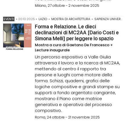
Milano, 27 ottobre - 2 novembre 2025
EVENTI
•
20.10.2025
•
LAZIO
•
MOSTRA DI ARCHITETTURA
•
SAPIENZA UNIVERSITÀ DI ROMA
Forma e Relazione. Le dieci
declinazioni di MC2AA [Dario Costi e
Simona Melli] per leggere lo spazio
Mostra a cura di Gaetano De Francesco +
Lecture inaugurale
Un percorso espositivo a Valle Giulia
attraversa il lavoro e la ricerca di MC2AA,
mettendo al centro il rapporto tra
persone e luoghi come motore della
forma. Schizzi, quaderni, grafici delle
logiche compositive e grandi stampe su
supporti a fondo argentato cangiante,
mostrano il Piano come matrice
generativa e operativa del processo
compositivo.
Roma, 24 ottobre - 21 novembre 2025