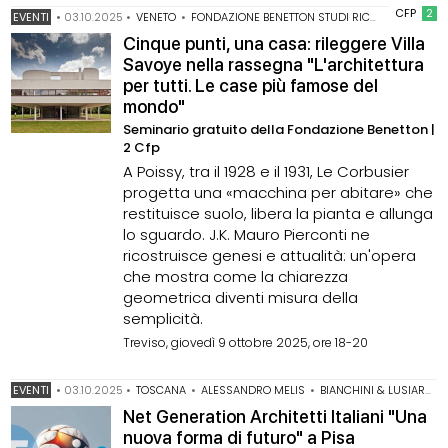
CFP
2
EVENTI
•
03.10.2025
•
VENETO
•
FONDAZIONE BENETTON STUDI RICERCHE
•
LE C
Cinque punti, una casa: rileggere Villa
Savoye nella rassegna "L'architettura
per tutti. Le case più famose del
mondo"
Seminario gratuito della Fondazione Benetton |
2 Cfp
A Poissy, tra il 1928 e il 1931, Le Corbusier
progetta una «macchina per abitare» che
restituisce suolo, libera la pianta e allunga
lo sguardo. J.K. Mauro Pierconti ne
ricostruisce genesi e attualità: un'opera
che mostra come la chiarezza
geometrica diventi misura della
semplicità.
Treviso, giovedì 9 ottobre 2025, ore 18-20
EVENTI
•
03.10.2025
•
TOSCANA
•
ALESSANDRO MELIS
•
BIANCHINI & LUSIARDI
Net Generation Architetti Italiani "Una
nuova forma di futuro" a Pisa