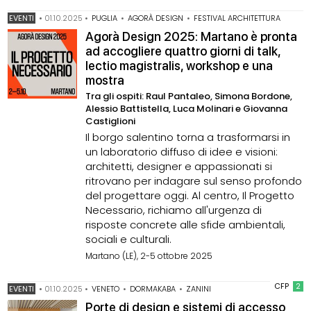
EVENTI
•
01.10.2025
•
PUGLIA
•
AGORÀ DESIGN
•
FESTIVAL ARCHITETTURA
Agorà Design 2025: Martano è pronta
ad accogliere quattro giorni di talk,
lectio magistralis, workshop e una
mostra
Tra gli ospiti: Raul Pantaleo, Simona Bordone,
Alessio Battistella, Luca Molinari e Giovanna
Castiglioni
Il borgo salentino torna a trasformarsi in
un laboratorio diffuso di idee e visioni:
architetti, designer e appassionati si
ritrovano per indagare sul senso profondo
del progettare oggi. Al centro, Il Progetto
Necessario, richiamo all'urgenza di
risposte concrete alle sfide ambientali,
sociali e culturali.
Martano (LE), 2-5 ottobre 2025
CFP
2
EVENTI
•
01.10.2025
•
VENETO
•
DORMAKABA
•
ZANINI
Porte di design e sistemi di accesso