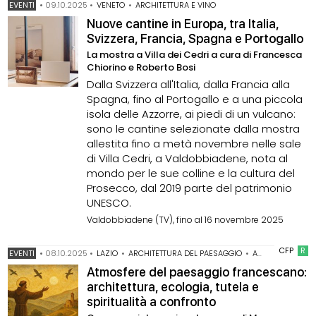
EVENTI
•
09.10.2025
•
VENETO
•
ARCHITETTURA E VINO
Nuove cantine in Europa, tra Italia,
Svizzera, Francia, Spagna e Portogallo
La mostra a Villa dei Cedri a cura di Francesca
Chiorino e Roberto Bosi
Dalla Svizzera all'Italia, dalla Francia alla
Spagna, fino al Portogallo e a una piccola
isola delle Azzorre, ai piedi di un vulcano:
sono le cantine selezionate dalla mostra
allestita fino a metà novembre nelle sale
di Villa Cedri, a Valdobbiadene, nota al
mondo per le sue colline e la cultura del
Prosecco, dal 2019 parte del patrimonio
UNESCO.
Valdobbiadene (TV), fino al 16 novembre 2025
CFP
R
EVENTI
•
08.10.2025
•
LAZIO
•
ARCHITETTURA DEL PAESAGGIO
•
ARCHITETTURA SACRA
Atmosfere del paesaggio francescano:
architettura, ecologia, tutela e
spiritualità a confronto