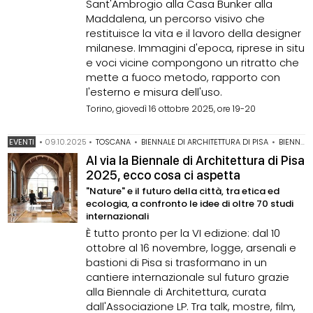
Sant'Ambrogio alla Casa Bunker alla
Maddalena, un percorso visivo che
restituisce la vita e il lavoro della designer
milanese. Immagini d'epoca, riprese in situ
e voci vicine compongono un ritratto che
mette a fuoco metodo, rapporto con
l'esterno e misura dell'uso.
Torino, giovedì 16 ottobre 2025, ore 19-20
EVENTI
•
09.10.2025
•
TOSCANA
•
BIENNALE DI ARCHITETTURA DI PISA
•
BIENNALE-ARCHITETTURA-PISA-2025
Al via la Biennale di Architettura di Pisa
2025, ecco cosa ci aspetta
"Nature" e il futuro della città, tra etica ed
ecologia, a confronto le idee di oltre 70 studi
internazionali
È tutto pronto per la VI edizione: dal 10
ottobre al 16 novembre, logge, arsenali e
bastioni di Pisa si trasformano in un
cantiere internazionale sul futuro grazie
alla Biennale di Architettura, curata
dall'Associazione LP. Tra talk, mostre, film,