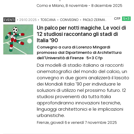
Como e Milano, 8 novembre - 8 dicembre 2025
CFP
5+3
EVENTI
•
29.10.2025
•
TOSCANA
•
CONVEGNO
•
PAOLO ZERMANI
Un palco per notti magiche. Le voci di
12 studiosi raccontano gli stadi di
Italia '90
Convegno a cura di Lorenzo Mingardi
promosso dal Dipartimento di Architettura
dell'Università di Firenze · 5+3 Cfp
Dai modelli di stadio italiano ai racconti
cinematografici del mondo del calcio, un
convegno in due giorni analizzerà il lascito
dei Mondiali Italia '90 per individuare le
soluzioni di utilizzo nel prossimo futuro. 12
studiosi provenienti da tutta Italia
approfondiranno innovazioni tecniche,
linguaggi architettonici e le implicazioni
urbanistiche.
Firenze, giovedì 6 e venerdì 7 novembre 2025