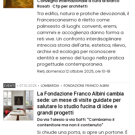
Convegno internazionale a cura di Marco
Rosati · Cfp per architetti
Tra edifici, natura e pratiche devozionali, il
Francescanesimo è riletto come
palinsesto di luoghi: conventi, eremi,
cammini e accoglienza danno forma a
reti vive. Un confronto interdisciplinare
intreccia storia dell'arte, estetica, rilievo,
archivi ed ecologia per riconoscere
identità e senso del luogo nella pratica
progettuale contemporanea.
Rieti, domenica 12 ottobre 2025, ore 10-18
EVENTI
•
07.10.2025
•
LOMBARDIA
•
FONDAZIONE FRANCO ALBINI
La Fondazione Franco Albini cambia
sede: un mese di visite guidate per
salutare lo studio fucina di idee e
grandi progetti
Da via Talesio a via Saffi: "Cambiamo il
contenitore ma non il contenuto"
Si chiude una porta, si apre un portone. È