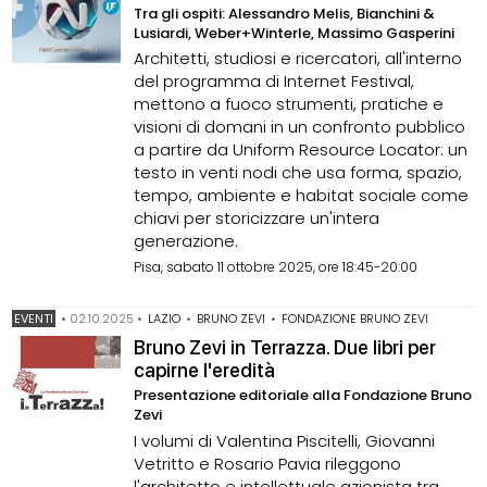
Tra gli ospiti: Alessandro Melis, Bianchini &
Lusiardi, Weber+Winterle, Massimo Gasperini
Architetti, studiosi e ricercatori, all'interno
del programma di Internet Festival,
mettono a fuoco strumenti, pratiche e
visioni di domani in un confronto pubblico
a partire da Uniform Resource Locator: un
testo in venti nodi che usa forma, spazio,
tempo, ambiente e habitat sociale come
chiavi per storicizzare un'intera
generazione.
Pisa, sabato 11 ottobre 2025, ore 18:45-20:00
EVENTI
•
02.10.2025
•
LAZIO
•
BRUNO ZEVI
•
FONDAZIONE BRUNO ZEVI
Bruno Zevi in Terrazza. Due libri per
capirne l'eredità
Presentazione editoriale alla Fondazione Bruno
Zevi
I volumi di Valentina Piscitelli, Giovanni
Vetritto e Rosario Pavia rileggono
l'architetto e intellettuale azionista tra