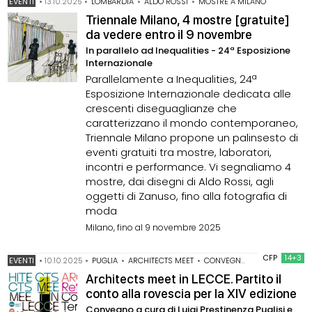
EVENTI
•
13.10.2025
•
LOMBARDIA
•
ALDO ROSSI
•
MOSTRE A MILANO
Triennale Milano, 4 mostre [gratuite]
da vedere entro il 9 novembre
In parallelo ad Inequalities - 24ª Esposizione
Internazionale
Parallelamente a Inequalities, 24ª
Esposizione Internazionale dedicata alle
crescenti diseguaglianze che
caratterizzano il mondo contemporaneo,
Triennale Milano propone un palinsesto di
eventi gratuiti tra mostre, laboratori,
incontri e performance. Vi segnaliamo 4
mostre, dai disegni di Aldo Rossi, agli
oggetti di Zanuso, fino alla fotografia di
moda
Milano, fino al 9 novembre 2025
CFP
14+3
EVENTI
•
10.10.2025
•
PUGLIA
•
ARCHITECTS MEET
•
CONVEGNO
•
LUIGI PRESTIN
Architects meet in LECCE. Partito il
conto alla rovescia per la XIV edizione
Convegno a cura di Luigi Prestinenza Puglisi e