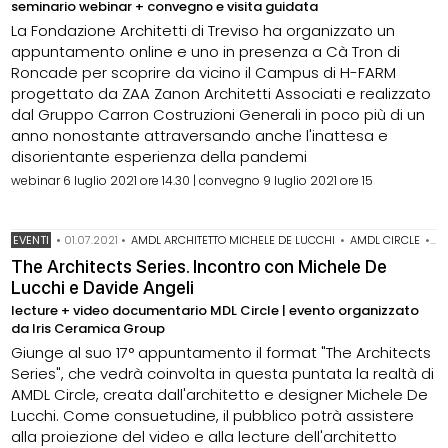
seminario webinar + convegno e visita guidata
La Fondazione Architetti di Treviso ha organizzato un
appuntamento online e uno in presenza a Cà Tron di
Roncade per scoprire da vicino il Campus di H-FARM
progettato da ZAA Zanon Architetti Associati e realizzato
dal Gruppo Carron Costruzioni Generali in poco più di un
anno nonostante attraversando anche l'inattesa e
disorientante esperienza della pandemi
webinar 6 luglio 2021 ore 14.30 | convegno 9 luglio 2021 ore 15
EVENTI
•
01.07.2021
•
AMDL ARCHITETTO MICHELE DE LUCCHI
•
AMDL CIRCLE
•
MI
The Architects Series. Incontro con Michele De
Lucchi e Davide Angeli
lecture + video documentario MDL Circle | evento organizzato
da Iris Ceramica Group
Giunge al suo 17° appuntamento il format "The Architects
Series", che vedrà coinvolta in questa puntata la realtà di
AMDL Circle, creata dall'architetto e designer Michele De
Lucchi. Come consuetudine, il pubblico potrà assistere
alla proiezione del video e alla lecture dell'architetto