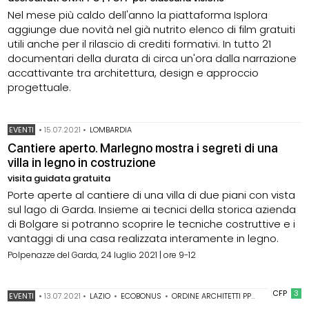
Nel mese più caldo dell'anno la piattaforma Isplora
aggiunge due novità nel già nutrito elenco di film gratuiti
utili anche per il rilascio di crediti formativi. In tutto 21
documentari della durata di circa un'ora dalla narrazione
accattivante tra architettura, design e approccio
progettuale.
EVENTI
•
15.07.2021
•
LOMBARDIA
Cantiere aperto. Marlegno mostra i segreti di una
villa in legno in costruzione
visita guidata gratuita
Porte aperte al cantiere di una villa di due piani con vista
sul lago di Garda. Insieme ai tecnici della storica azienda
di Bolgare si potranno scoprire le tecniche costruttive e i
vantaggi di una casa realizzata interamente in legno.
Polpenazze del Garda, 24 luglio 2021 | ore 9-12
CFP
3
EVENTI
•
13.07.2021
•
LAZIO
•
ECOBONUS
•
ORDINE ARCHITETTI PPC DI ROMA
•
S