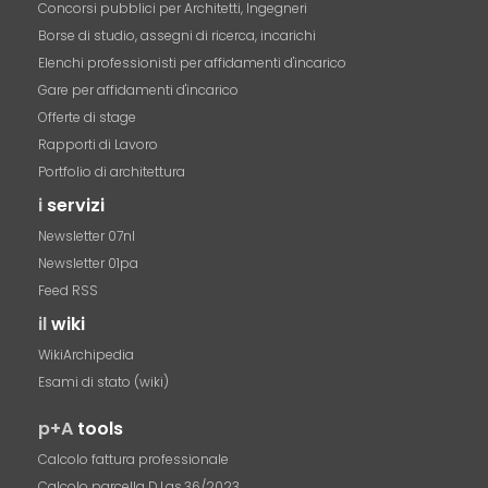
Concorsi pubblici per Architetti, Ingegneri
Borse di studio, assegni di ricerca, incarichi
Elenchi professionisti per affidamenti d'incarico
Gare per affidamenti d'incarico
Offerte di stage
Rapporti di Lavoro
Portfolio di architettura
i
servizi
Newsletter 07nl
Newsletter 01pa
Feed RSS
il
wiki
WikiArchipedia
Esami di stato (wiki)
p+A
tools
Calcolo fattura professionale
Calcolo parcella D.Lgs.36/2023