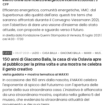
evento online su efficienza energetica e incentivi Ecobonus | 3
CFP
Efficienza energetica, comunità energetiche, VMC: dal
Superbonus alla qualità dell'aria: questi tre temi che
saranno affrontati durante il Convegno Viessmann 2021,
con l'obiettivo di dare una visione d'insieme dello stato
attuale, con proposte e sguardo verso il futuro.
in diretta dalla Fondazione Querini Stampalia di Venezia, 15 luglio 2021 |
ore 14.00 - 17.30
EVENTI
•
06.07.2021
•
LAZIO
•
CASA BALLA
•
GIACOMO BALLA
•
MAXXI
•
MUSEO MAXXI
150 anni di Giacomo Balla, la casa di via Oslavia apre
al pubblico per la prima volta e una mostra ne celebra
il genio creativo
visita guidata + mostra tematica al MAXXI
In occasione dei 150 anni dalla nascita, il MAXXI celebra
l'esponente di spicco del Futurismo con l'apertura delle
porte della sua straordinaria casa. L'iniziativa è affiancata
da una straordinaria mostra, ospitata nella galleria 5 del
museo, che evidenzia la straordinaria attualità del
movimento e dei suoi temi.