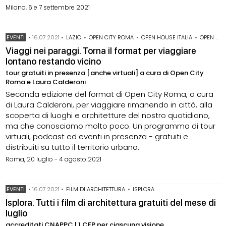
Milano, 6 e 7 settembre 2021
EVENTI
•
16.07.2021
•
LAZIO
•
OPEN CITY ROMA
•
OPEN HOUSE ITALIA
•
OPEN HOUSE ROMA
Viaggi nei paraggi. Torna il format per viaggiare
lontano restando vicino
tour gratuiti in presenza [anche virtuali] a cura di Open City
Roma e Laura Calderoni
Seconda edizione del format di Open City Roma, a cura
di Laura Calderoni, per viaggiare rimanendo in città, alla
scoperta di luoghi e architetture del nostro quotidiano,
ma che conosciamo molto poco. Un programma di tour
virtuali, podcast ed eventi in presenza - gratuiti e
distribuiti su tutto il territorio urbano.
Roma, 20 luglio - 4 agosto 2021
EVENTI
•
16.07.2021
•
FILM DI ARCHITETTURA
•
ISPLORA
Isplora. Tutti i film di architettura gratuiti del mese di
luglio
accreditati CNAPPC | 1 CFP per ciascuna visione