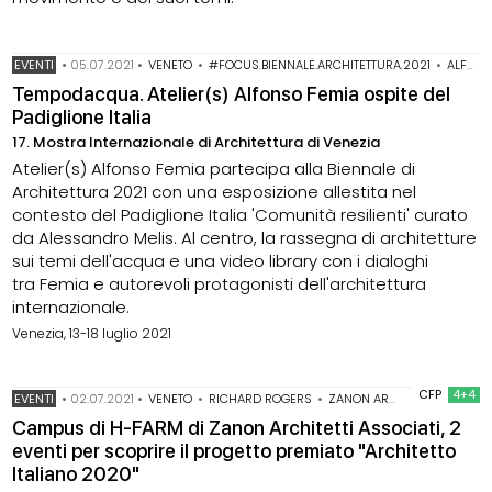
EVENTI
•
05.07.2021
•
VENETO
•
#FOCUS.BIENNALE.ARCHITETTURA.2021
•
ALFONSO FEMIA
Tempodacqua. Atelier(s) Alfonso Femia ospite del
Padiglione Italia
17. Mostra Internazionale di Architettura di Venezia
Atelier(s) Alfonso Femia partecipa alla Biennale di
Architettura 2021 con una esposizione allestita nel
contesto del Padiglione Italia 'Comunità resilienti' curato
da Alessandro Melis. Al centro, la rassegna di architetture
sui temi dell'acqua e una video library con i dialoghi
tra Femia e autorevoli protagonisti dell'architettura
internazionale.
Venezia, 13-18 luglio 2021
CFP
4+4
EVENTI
•
02.07.2021
•
VENETO
•
RICHARD ROGERS
•
ZANON ARCHITETTI ASSOCIATI
Campus di H-FARM di Zanon Architetti Associati, 2
eventi per scoprire il progetto premiato "Architetto
Italiano 2020"