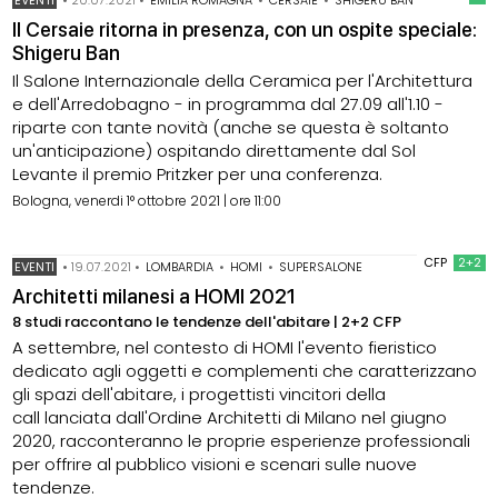
Il Cersaie ritorna in presenza, con un ospite speciale:
Shigeru Ban
Il Salone Internazionale della Ceramica per l'Architettura
e dell'Arredobagno - in programma dal 27.09 all'1.10 -
riparte con tante novità (anche se questa è soltanto
un'anticipazione) ospitando direttamente dal Sol
Levante il premio Pritzker per una conferenza.
Bologna, venerdi 1° ottobre 2021 | ore 11:00
CFP
2+2
EVENTI
•
19.07.2021
•
LOMBARDIA
•
HOMI
•
SUPERSALONE
Architetti milanesi a HOMI 2021
8 studi raccontano le tendenze dell'abitare | 2+2 CFP
A settembre, nel contesto di HOMI l'evento fieristico
dedicato agli oggetti e complementi che caratterizzano
gli spazi dell'abitare, i progettisti vincitori della
call lanciata dall'Ordine Architetti di Milano nel giugno
2020, racconteranno le proprie esperienze professionali
per offrire al pubblico visioni e scenari sulle nuove
tendenze.