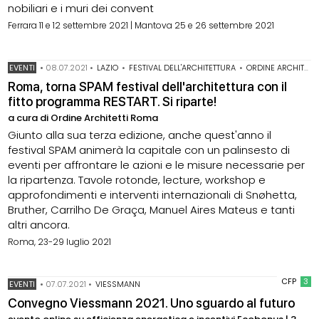
nobiliari e i muri dei convent
Ferrara 11 e 12 settembre 2021 | Mantova 25 e 26 settembre 2021
EVENTI
•
08.07.2021
•
LAZIO
•
FESTIVAL DELL'ARCHITETTURA
•
ORDINE ARCHITETTI ROMA
Roma, torna SPAM festival dell'architettura con il
fitto programma RESTART. Si riparte!
a cura di Ordine Architetti Roma
Giunto alla sua terza edizione, anche quest'anno il
festival SPAM animerà la capitale con un palinsesto di
eventi per affrontare le azioni e le misure necessarie per
la ripartenza. Tavole rotonde, lecture, workshop e
approfondimenti e interventi internazionali di Snøhetta,
Bruther, Carrilho De Graça, Manuel Aires Mateus e tanti
altri ancora.
Roma, 23-29 luglio 2021
CFP
3
EVENTI
•
07.07.2021
•
VIESSMANN
Convegno Viessmann 2021. Uno sguardo al futuro