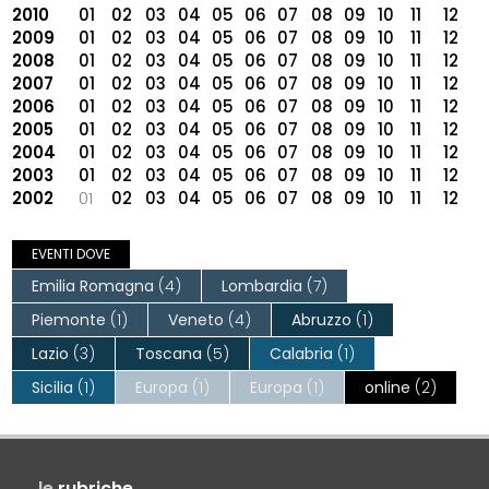
2010
01
02
03
04
05
06
07
08
09
10
11
12
2009
01
02
03
04
05
06
07
08
09
10
11
12
2008
01
02
03
04
05
06
07
08
09
10
11
12
2007
01
02
03
04
05
06
07
08
09
10
11
12
2006
01
02
03
04
05
06
07
08
09
10
11
12
2005
01
02
03
04
05
06
07
08
09
10
11
12
2004
01
02
03
04
05
06
07
08
09
10
11
12
2003
01
02
03
04
05
06
07
08
09
10
11
12
2002
01
02
03
04
05
06
07
08
09
10
11
12
EVENTI DOVE
Emilia Romagna
(4)
Lombardia
(7)
Piemonte
(1)
Veneto
(4)
Abruzzo
(1)
Lazio
(3)
Toscana
(5)
Calabria
(1)
Sicilia
(1)
Europa
(1)
Europa
(1)
online
(2)
le
rubriche