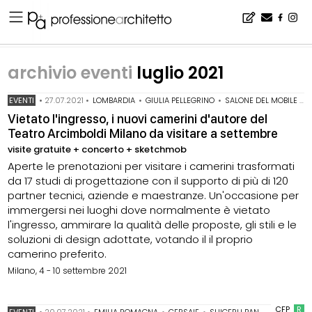
Home
▪
archivio notizie
▪
archivio eventi
▪
archivio eventi luglio 2021
archivio eventi
luglio 2021
EVENTI
•
27.07.2021
•
LOMBARDIA
•
GIULIA PELLEGRINO
•
SALONE DEL MOBILE MILANO
Vietato l'ingresso, i nuovi camerini d'autore del
Teatro Arcimboldi Milano da visitare a settembre
visite gratuite + concerto + sketchmob
Aperte le prenotazioni per visitare i camerini trasformati
da 17 studi di progettazione con il supporto di più di 120
partner tecnici, aziende e maestranze. Un'occasione per
immergersi nei luoghi dove normalmente è vietato
l'ingresso, ammirare la qualità delle proposte, gli stili e le
soluzioni di design adottate, votando il il proprio
camerino preferito.
Milano, 4 - 10 settembre 2021
CFP
R
EVENTI
•
20.07.2021
•
EMILIA ROMAGNA
•
CERSAIE
•
SHIGERU BAN