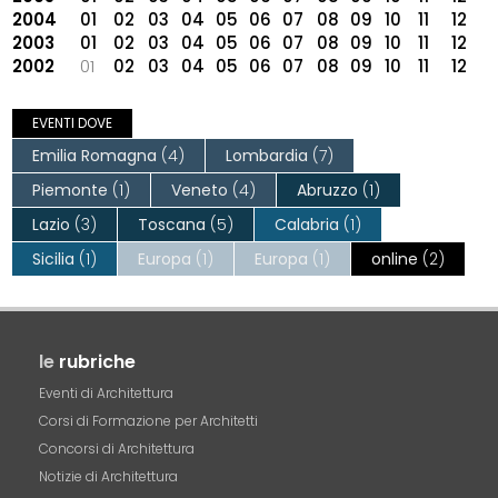
2004
01
02
03
04
05
06
07
08
09
10
11
12
2003
01
02
03
04
05
06
07
08
09
10
11
12
2002
01
02
03
04
05
06
07
08
09
10
11
12
EVENTI DOVE
Emilia Romagna
(4)
Lombardia
(7)
Piemonte
(1)
Veneto
(4)
Abruzzo
(1)
Lazio
(3)
Toscana
(5)
Calabria
(1)
Sicilia
(1)
Europa
(1)
Europa
(1)
online
(2)
le
rubriche
Eventi di Architettura
Corsi di Formazione per Architetti
Concorsi di Architettura
Notizie di Architettura