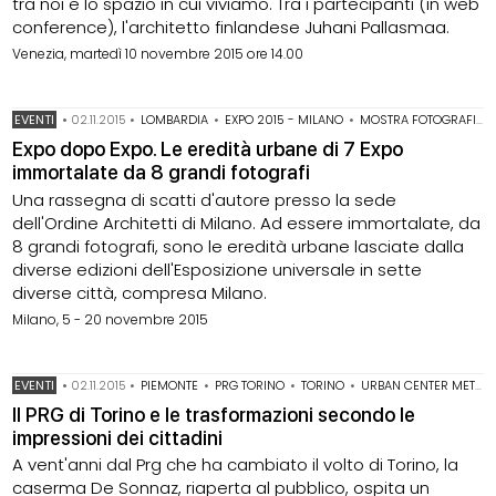
tra noi e lo spazio in cui viviamo. Tra i partecipanti (in web
conference), l'architetto finlandese Juhani Pallasmaa.
Venezia, martedì 10 novembre 2015 ore 14.00
EVENTI
•
02.11.2015
•
LOMBARDIA
•
EXPO 2015 - MILANO
•
MOSTRA FOTOGRAFICA
Expo dopo Expo. Le eredità urbane di 7 Expo
immortalate da 8 grandi fotografi
Una rassegna di scatti d'autore presso la sede
dell'Ordine Architetti di Milano. Ad essere immortalate, da
8 grandi fotografi, sono le eredità urbane lasciate dalla
diverse edizioni dell'Esposizione universale in sette
diverse città, compresa Milano.
Milano, 5 - 20 novembre 2015
EVENTI
•
02.11.2015
•
PIEMONTE
•
PRG TORINO
•
TORINO
•
URBAN CENTER METROPOLITANO
Il PRG di Torino e le trasformazioni secondo le
impressioni dei cittadini
A vent'anni dal Prg che ha cambiato il volto di Torino, la
caserma De Sonnaz, riaperta al pubblico, ospita un