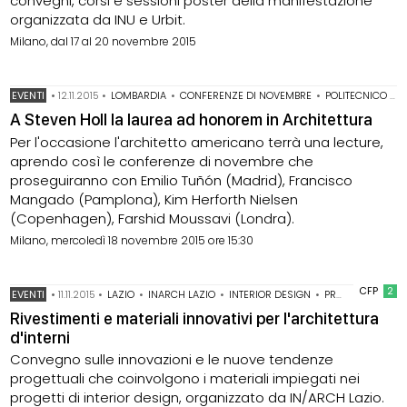
convegni, corsi e sessioni poster della manifestazione
organizzata da INU e Urbit.
Milano, dal 17 al 20 novembre 2015
EVENTI
•
12.11.2015
•
LOMBARDIA
•
CONFERENZE DI NOVEMBRE
•
POLITECNICO DI MILANO
A Steven Holl la laurea ad honorem in Architettura
Per l'occasione l'architetto americano terrà una lecture,
aprendo così le conferenze di novembre che
proseguiranno con Emilio Tuñón (Madrid), Francisco
Mangado (Pamplona), Kim Herforth Nielsen
(Copenhagen), Farshid Moussavi (Londra).
Milano, mercoledì 18 novembre 2015 ore 15:30
CFP
2
EVENTI
•
11.11.2015
•
LAZIO
•
INARCH LAZIO
•
INTERIOR DESIGN
•
PROGETTAZIONE DI INTERNI
Rivestimenti e materiali innovativi per l'architettura
d'interni
Convegno sulle innovazioni e le nuove tendenze
progettuali che coinvolgono i materiali impiegati nei
progetti di interior design, organizzato da IN/ARCH Lazio.