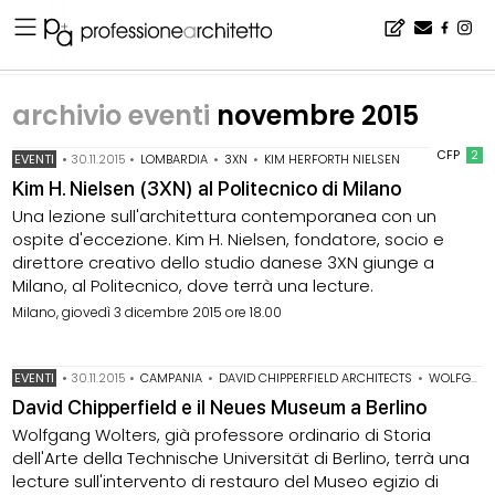
Home
▪
archivio notizie
▪
archivio eventi
▪
archivio eventi novembre 2015
archivio eventi
novembre 2015
CFP
2
EVENTI
•
30.11.2015
•
LOMBARDIA
•
3XN
•
KIM HERFORTH NIELSEN
Kim H. Nielsen (3XN) al Politecnico di Milano
Una lezione sull'architettura contemporanea con un
ospite d'eccezione. Kim H. Nielsen, fondatore, socio e
direttore creativo dello studio danese 3XN giunge a
Milano, al Politecnico, dove terrà una lecture.
Milano, giovedì 3 dicembre 2015 ore 18.00
EVENTI
•
30.11.2015
•
CAMPANIA
•
DAVID CHIPPERFIELD ARCHITECTS
•
WOLFGANG WOLTERS
David Chipperfield e il Neues Museum a Berlino
Wolfgang Wolters, già professore ordinario di Storia
dell'Arte della Technische Universität di Berlino, terrà una
lecture sull'intervento di restauro del Museo egizio di