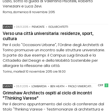
Lazio, sotto la guida di Valentina Piscitelli, Roberto
Veneziani e Luca Zevi.
Roma, domenica 8 novembre 2015
EVENTI
•
06.11.2015
•
PIEMONTE
•
ISOLARCHITETTI
Verso una città universitaria: residenze, sport,
cultura
Per il ciclo "Occasioni Urbane", l'Ordine degli Architetti di
Torino promuove un incontro sulle strutture universitarie.
Si parte da due esempi: il Campus Luigi Einaudi e la
Cittadella del Design e della Mobilità Sostenibile per
allargare la riflessione alla città.
Torino, martedì 10 novembre 2015 ore 18.00
CFP
2
EVENTI
•
05.11.2015
•
LOMBARDIA
•
BEN HEATH
•
PAOLO VIMERCATI
•
STUDIO GR
Grimshaw Architects ospiti al ciclo di incontri
"Thinking Varese"
Per il decimo appuntamento del ciclo di conferenze dal
titolo "Thinking Varese - Testimonianze di architettura e