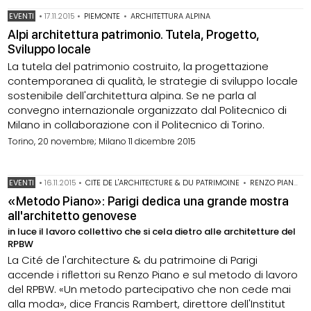
EVENTI
•
17.11.2015
•
PIEMONTE
•
ARCHITETTURA ALPINA
Alpi architettura patrimonio. Tutela, Progetto,
Sviluppo locale
La tutela del patrimonio costruito, la progettazione
contemporanea di qualità, le strategie di sviluppo locale
sostenibile dell'architettura alpina. Se ne parla al
convegno internazionale organizzato dal Politecnico di
Milano in collaborazione con il Politecnico di Torino.
Torino, 20 novembre; Milano 11 dicembre 2015
EVENTI
•
16.11.2015
•
CITE DE L'ARCHITECTURE & DU PATRIMOINE
•
RENZO PIANO
•
«Metodo Piano»: Parigi dedica una grande mostra
all'architetto genovese
in luce il lavoro collettivo che si cela dietro alle architetture del
RPBW
La Cité de l'architecture & du patrimoine di Parigi
accende i riflettori su Renzo Piano e sul metodo di lavoro
del RPBW. «Un metodo partecipativo che non cede mai
alla moda», dice Francis Rambert, direttore dell'Institut