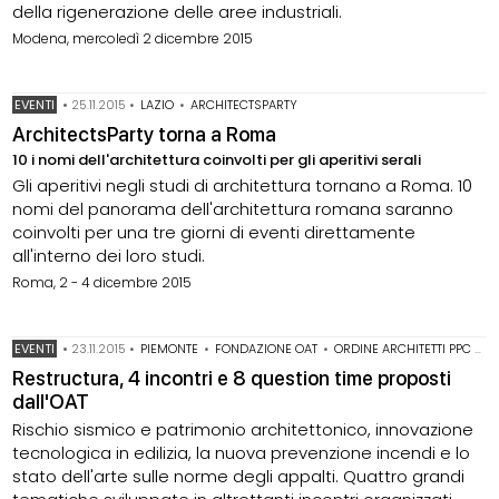
della rigenerazione delle aree industriali.
Modena, mercoledì 2 dicembre 2015
EVENTI
•
25.11.2015
•
LAZIO
•
ARCHITECTSPARTY
ArchitectsParty torna a Roma
10 i nomi dell'architettura coinvolti per gli aperitivi serali
Gli aperitivi negli studi di architettura tornano a Roma. 10
nomi del panorama dell'architettura romana saranno
coinvolti per una tre giorni di eventi direttamente
all'interno dei loro studi.
Roma, 2 - 4 dicembre 2015
EVENTI
•
23.11.2015
•
PIEMONTE
•
FONDAZIONE OAT
•
ORDINE ARCHITETTI PPC DI TORINO
Restructura, 4 incontri e 8 question time proposti
dall'OAT
Rischio sismico e patrimonio architettonico, innovazione
tecnologica in edilizia, la nuova prevenzione incendi e lo
stato dell'arte sulle norme degli appalti. Quattro grandi