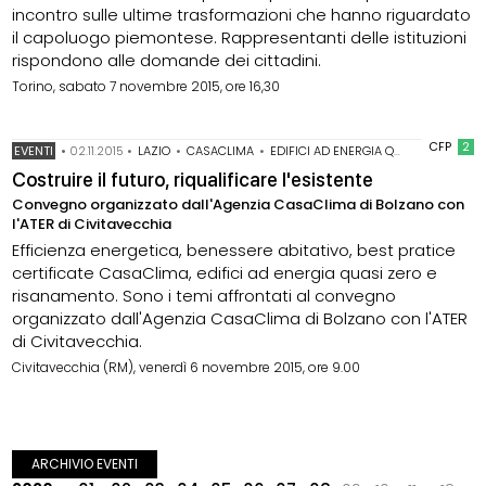
incontro sulle ultime trasformazioni che hanno riguardato
il capoluogo piemontese. Rappresentanti delle istituzioni
rispondono alle domande dei cittadini.
Torino, sabato 7 novembre 2015, ore 16,30
CFP
2
EVENTI
•
02.11.2015
•
LAZIO
•
CASACLIMA
•
EDIFICI AD ENERGIA QUASI ZERO
•
EF
Costruire il futuro, riqualificare l'esistente
Convegno organizzato dall'Agenzia CasaClima di Bolzano con
l'ATER di Civitavecchia
Efficienza energetica, benessere abitativo, best pratice
certificate CasaClima, edifici ad energia quasi zero e
risanamento. Sono i temi affrontati al convegno
organizzato dall'Agenzia CasaClima di Bolzano con l'ATER
di Civitavecchia.
Civitavecchia (RM), venerdì 6 novembre 2015, ore 9.00
ARCHIVIO EVENTI