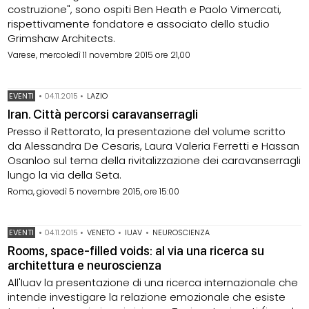
costruzione", sono ospiti Ben Heath e Paolo Vimercati,
rispettivamente fondatore e associato dello studio
Grimshaw Architects.
Varese, mercoledì 11 novembre 2015 ore 21,00
EVENTI
•
04.11.2015
•
LAZIO
Iran. Città percorsi caravanserragli
Presso il Rettorato, la presentazione del volume scritto
da Alessandra De Cesaris, Laura Valeria Ferretti e Hassan
Osanloo sul tema della rivitalizzazione dei caravanserragli
lungo la via della Seta.
Roma, giovedì 5 novembre 2015, ore 15:00
EVENTI
•
04.11.2015
•
VENETO
•
IUAV
•
NEUROSCIENZA
Rooms, space-filled voids: al via una ricerca su
architettura e neuroscienza
All'Iuav la presentazione di una ricerca internazionale che
intende investigare la relazione emozionale che esiste