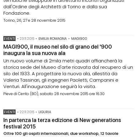
tematiche sviluppate in altrettanti incontri organizzati
dall'Ordine degli Architetti di Torino e dalla sua
Fondazione.
Torino, 26, 27 e 28 novembre 2015
EVENTI
•
23.11.2015
•
EMILIA ROMAGNA
•
MAGI900
MAGI900, il museo nel silo di grano del '900
inaugura la sua nuova ala
Un nuovo volume di 2mila metri quadri affiancherà la
storica sede del Museo d'arte ricavata dal recupero di un
silo del 1933. A progettare la nuova ala, allestita da
Valeria Tassinari, gli ingegneri Paoletti, Campanini e
Venturi. All'inaugurazione seguirà la visita.
Pieve di Cento (BO), sabato 28 novembre 2015 ore 16.30
EVENTI
•
22.11.2015
•
LIGURIA
In partenza la terza edizione di New generations
festival 2015
Oltre 100 gli ospiti internazionali, due workshop, 12 tavole