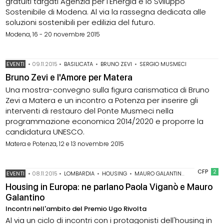
gratuiti targati Agenzia per l'Energia e lo Sviluppo
Sostenibile di Modena. Al via la rassegna dedicata alle
soluzioni sostenibili per edilizia del futuro.
Modena, 16 - 20 novembre 2015
EVENTI
•
09.11.2015
•
BASILICATA
•
BRUNO ZEVI
•
SERGIO MUSMECI
Bruno Zevi e l'Amore per Matera
Una mostra-convegno sulla figura carismatica di Bruno
Zevi a Matera e un incontro a Potenza per inserire gli
interventi di restauro del Ponte Musmeci nella
programmazione economica 2014/2020 e proporre la
candidatura UNESCO.
Matera e Potenza, 12 e 13 novembre 2015
CFP
2
EVENTI
•
08.11.2015
•
LOMBARDIA
•
HOUSING
•
MAURO GALANTINO
•
PAOLA VIG
Housing in Europa: ne parlano Paola Viganò e Mauro
Galantino
Incontri nell'ambito del Premio Ugo Rivolta
Al via un ciclo di incontri con i protagonisti dell'housing in