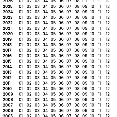
2026
01
02
03
04
05
06
07
08
09
10
11
12
2025
01
02
03
04
05
06
07
08
09
10
11
12
2024
01
02
03
04
05
06
07
08
09
10
11
12
2023
01
02
03
04
05
06
07
08
09
10
11
12
2022
01
02
03
04
05
06
07
08
09
10
11
12
2021
01
02
03
04
05
06
07
08
09
10
11
12
2020
01
02
03
04
05
06
07
08
09
10
11
12
2019
01
02
03
04
05
06
07
08
09
10
11
12
2018
01
02
03
04
05
06
07
08
09
10
11
12
2017
01
02
03
04
05
06
07
08
09
10
11
12
2016
01
02
03
04
05
06
07
08
09
10
11
12
2015
01
02
03
04
05
06
07
08
09
10
11
12
2014
01
02
03
04
05
06
07
08
09
10
11
12
2013
01
02
03
04
05
06
07
08
09
10
11
12
2012
01
02
03
04
05
06
07
08
09
10
11
12
2011
01
02
03
04
05
06
07
08
09
10
11
12
2010
01
02
03
04
05
06
07
08
09
10
11
12
2009
01
02
03
04
05
06
07
08
09
10
11
12
2008
01
02
03
04
05
06
07
08
09
10
11
12
2007
01
02
03
04
05
06
07
08
09
10
11
12
2006
01
02
03
04
05
06
07
08
09
10
11
12
2005
01
02
03
04
05
06
07
08
09
10
11
12