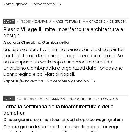
Roma, giovedì 19 novembre 2015
EVENTI
•
11.11.2015
•
CAMPANIA
•
ARCHITETTURA E IMMIGRAZIONE
•
CHERUBINO GAMBARDELLA
Plastic Village. Il limite imperfetto tra architettura e
design
A cura di Cherubino Gambardella
Uno spazio abitativo minimo pensato in plastica per far
fronte al tema della prima accoglienza dei migranti. Se
ne occupano un workshop e una mostra curati da
Cherubino Gambardella e organizzati dalla Fondazione
Donnaregina e dal Plart di Napoli.
Napoli, 16/18 novembre - 3 dicembre 9 gennaio 2016
EVENTI
•
09.11.2015
•
EMILIA ROMAGNA
•
BIOARCHITETTURA
•
DOMOTICA
Torna la settimana della bioarchitettura e della
domotica
Cinque giorni di seminari tecnici, workshop e convegni gratuiti
Cinque giorni di seminari tecnici, workshop e convegni