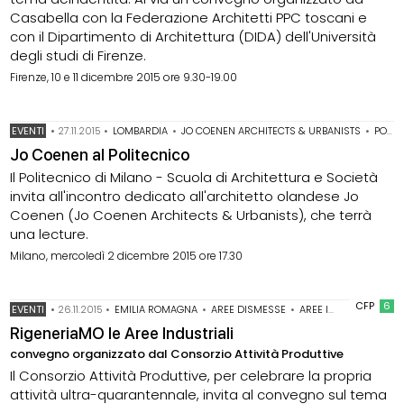
Casabella con la Federazione Architetti PPC toscani e
con il Dipartimento di Architettura (DIDA) dell'Università
degli studi di Firenze.
Firenze, 10 e 11 dicembre 2015 ore 9.30-19.00
EVENTI
•
27.11.2015
•
LOMBARDIA
•
JO COENEN ARCHITECTS & URBANISTS
•
POLITECNICO DI MILANO
Jo Coenen al Politecnico
Il Politecnico di Milano - Scuola di Architettura e Società
invita all'incontro dedicato all'architetto olandese Jo
Coenen (Jo Coenen Architects & Urbanists), che terrà
una lecture.
Milano, mercoledì 2 dicembre 2015 ore 17.30
CFP
6
EVENTI
•
26.11.2015
•
EMILIA ROMAGNA
•
AREE DISMESSE
•
AREE INDUSTRIALI
•
R
RigeneriaMO le Aree Industriali
convegno organizzato dal Consorzio Attività Produttive
Il Consorzio Attività Produttive, per celebrare la propria
attività ultra-quarantennale, invita al convegno sul tema