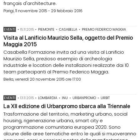
français d'architecture.
Parigi, 11 novembre 2015 - 29 febbraio 2016
EVENTI
•
15.11.2015
•
PIEMONTE
•
CASABELLA
•
PREMIO FEDERICO MAGGIA
Visita al Lanificio Maurizio Sella, oggetto del Premio
Maggia 2015
Casabella Formazione invita ad una visita al Lanificio
Maurizio Sella, prezioso esempio di archeologia
industriale e location delle installazioni realizzate dai 10
team partecipanti al Premio Federico Maggia.
Biella, venerdì 20 novembre 2015 ore 17.00
EVENTI
•
13.11.2015
•
LOMBARDIA
•
INU
•
URBANPROMO
•
URBIT
La XII edizione di Urbanpromo sbarca alla Triennale
Trasformazione del territorio, marketing urbano, social
housing, rigenerazione urbana, smart city e
programmazione comunitaria europea 2020. Sono
alcune delle aree tematiche entro le quali si muoveranno