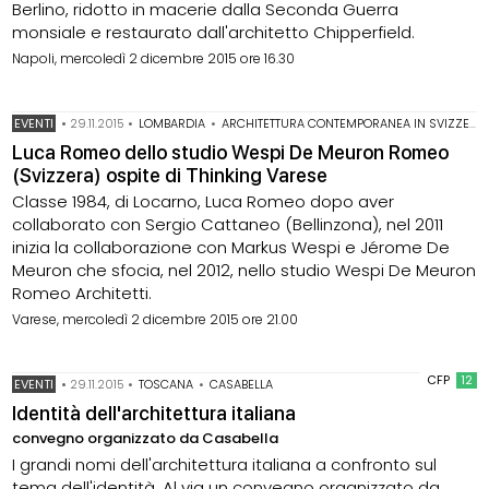
Berlino, ridotto in macerie dalla Seconda Guerra
monsiale e restaurato dall'architetto Chipperfield.
Napoli, mercoledì 2 dicembre 2015 ore 16.30
EVENTI
•
29.11.2015
•
LOMBARDIA
•
ARCHITETTURA CONTEMPORANEA IN SVIZZERA
Luca Romeo dello studio Wespi De Meuron Romeo
(Svizzera) ospite di Thinking Varese
Classe 1984, di Locarno, Luca Romeo dopo aver
collaborato con Sergio Cattaneo (Bellinzona), nel 2011
inizia la collaborazione con Markus Wespi e Jérome De
Meuron che sfocia, nel 2012, nello studio Wespi De Meuron
Romeo Architetti.
Varese, mercoledì 2 dicembre 2015 ore 21.00
CFP
12
EVENTI
•
29.11.2015
•
TOSCANA
•
CASABELLA
Identità dell'architettura italiana
convegno organizzato da Casabella
I grandi nomi dell'architettura italiana a confronto sul
tema dell'identità. Al via un convegno organizzato da