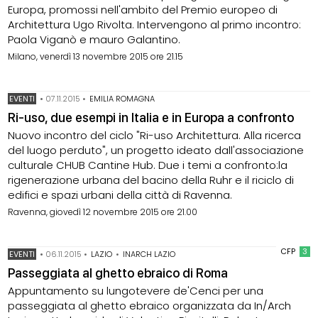
Europa, promossi nell'ambito del Premio europeo di
Architettura Ugo Rivolta. Intervengono al primo incontro:
Paola Viganò e mauro Galantino.
Milano, venerdì 13 novembre 2015 ore 21.15
EVENTI
•
07.11.2015
•
EMILIA ROMAGNA
Ri-uso, due esempi in Italia e in Europa a confronto
Nuovo incontro del ciclo "Ri-uso Architettura. Alla ricerca
del luogo perduto", un progetto ideato dall'associazione
culturale CHUB Cantine Hub. Due i temi a confronto:la
rigenerazione urbana del bacino della Ruhr e il riciclo di
edifici e spazi urbani della città di Ravenna.
Ravenna, giovedì 12 novembre 2015 ore 21.00
CFP
3
EVENTI
•
06.11.2015
•
LAZIO
•
INARCH LAZIO
Passeggiata al ghetto ebraico di Roma
Appuntamento su lungotevere de'Cenci per una
passeggiata al ghetto ebraico organizzata da In/Arch