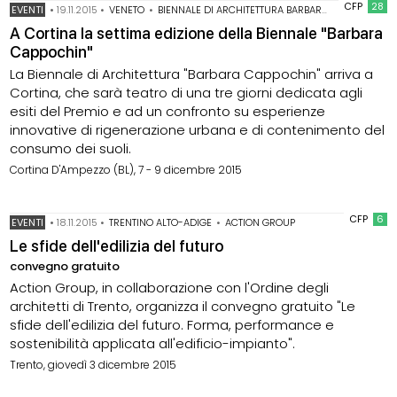
CFP
28
EVENTI
•
19.11.2015
•
VENETO
•
BIENNALE DI ARCHITETTURA BARBARA CAPPOCHIN
A Cortina la settima edizione della Biennale "Barbara
Cappochin"
La Biennale di Architettura "Barbara Cappochin" arriva a
Cortina, che sarà teatro di una tre giorni dedicata agli
esiti del Premio e ad un confronto su esperienze
innovative di rigenerazione urbana e di contenimento del
consumo dei suoli.
Cortina D'Ampezzo (BL), 7 - 9 dicembre 2015
CFP
6
EVENTI
•
18.11.2015
•
TRENTINO ALTO-ADIGE
•
ACTION GROUP
Le sfide dell'edilizia del futuro
convegno gratuito
Action Group, in collaborazione con l'Ordine degli
architetti di Trento, organizza il convegno gratuito "Le
sfide dell'edilizia del futuro. Forma, performance e
sostenibilità applicata all'edificio-impianto".
Trento, giovedì 3 dicembre 2015