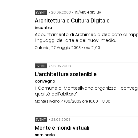
EVENTI
•
26.05.2003
•
IN/ARCH SICILIA
Architettura e Cultura Digitale
incontro
Appuntamento di Archimedia dedicato al rapport
linguaggi dell'arte e dei nuovi media.
Catania, 27 Maggio 2003 - ore 21,00
EVENTI
•
26.05.2003
L'architettura sostenibile
convegno
Il Comune di Montesilvano organizza il convegno
qualità dell'abitare".
Montesilvano, 4/06/2003 ore 10.00– 18.00
EVENTI
•
23.05.2003
Mente e mondi virtuali
seminario