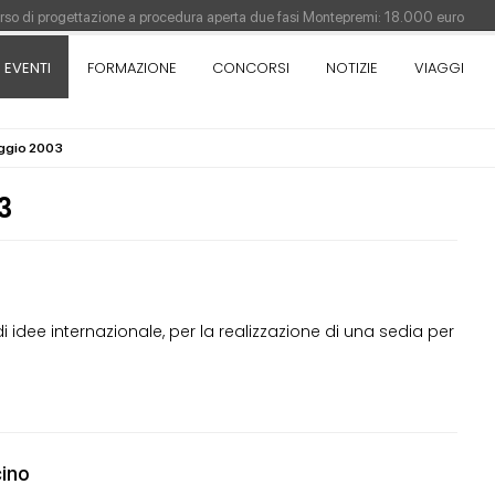
orso di progettazione a procedura aperta due fasi Montepremi: 18.000 euro
EVENTI
FORMAZIONE
CONCORSI
NOTIZIE
VIAGGI
antiere è fermo - La pronuncia della Corte di Cassazione
Como - Concorso di idee · Al vincitore un premio di 5.000 euro
aggio 2003
sull'architettura - XX edizione promossa dalla Fondazione Bruno Zevi
3
i idee internazionale, per la realizzazione di una sedia per
cino