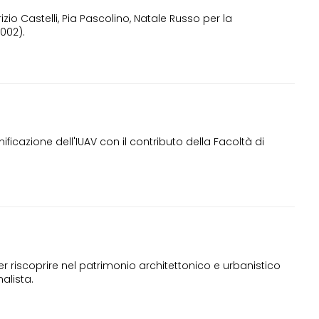
zio Castelli, Pia Pascolino, Natale Russo per la
2002).
icazione dell'IUAV con il contributo della Facoltà di
per riscoprire nel patrimonio architettonico e urbanistico
nalista.