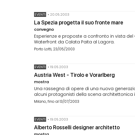
EVENTI
•
20.05.2003
La Spezia progetta il suo fronte mare
convegno
Esperienze e proposte a confronto in vista del
Waterfront da Calata Paita al Lagora.
Porto Lotti, 23/05/2003
EVENTI
•
19.05.2003
Austria West - Tirolo e Vorarlberg
mostra
Una rassegna di opere di una nuova generazione 
alcuni protagonisti della scena architettonica 
Milano, fino al 13/07/2003
EVENTI
•
19.05.2003
Alberto Rosselli designer architetto
mostra