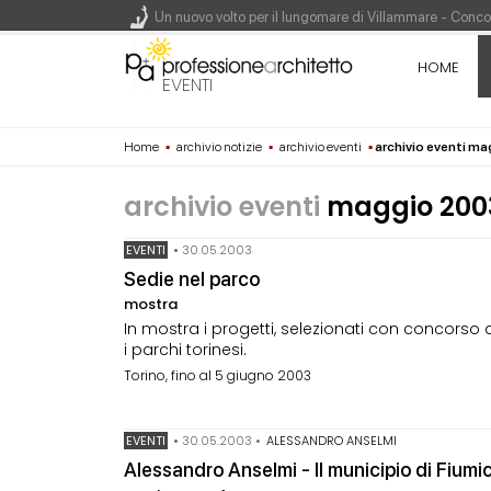
Un nuovo volto per il lungomare di Villammare - Conc
HOME
L'obbligo di aggiornamento del Psc non decade se il c
EVENTI
Un masterplan per il futuro di Lariofiere, sul Lago di 
Home
▪
archivio notizie
▪
archivio eventi
▪
archivio eventi m
Premio Bruno Zevi 2026: saggi storico-critici inediti 
archivio eventi
maggio 200
EVENTI
•
30.05.2003
Sedie nel parco
mostra
In mostra i progetti, selezionati con concorso d
i parchi torinesi.
Torino, fino al 5 giugno 2003
EVENTI
•
30.05.2003
•
ALESSANDRO ANSELMI
Alessandro Anselmi - Il municipio di Fiumi