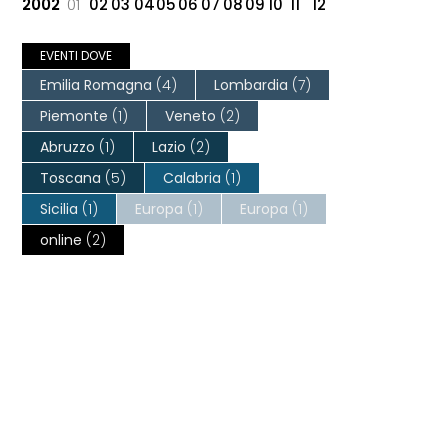
2002
01
02
03
04
05
06
07
08
09
10
11
12
EVENTI DOVE
Emilia Romagna
(4)
Lombardia
(7)
Piemonte
(1)
Veneto
(2)
Abruzzo
(1)
Lazio
(2)
Toscana
(5)
Calabria
(1)
Sicilia
(1)
Europa
(1)
Europa
(1)
online
(2)