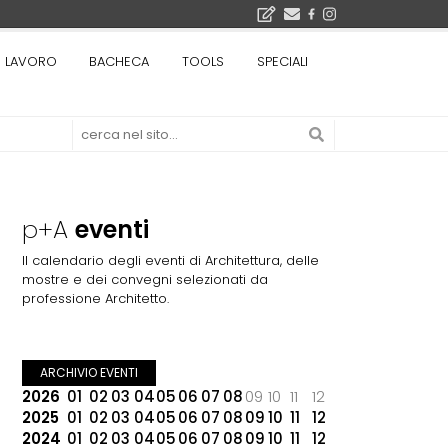
Il museo città: a Bruxelles apre Kanal - Centre Pompidou dedicato all'arte e all'architettura - Yves Goldstein, Dg: «Il museo è tutto perché l'arte è la forza di emancipazione più straordinaria e l'architettura si occupa di costruire il futuro delle città, ma può essere niente se non è anche riflessione sul futuro dell'umanità»
LAVORO
BACHECA
TOOLS
SPECIALI
Tashkent modernista è sito Unesco: dieci architetture nella World Heritage List - Dietro l'iscrizione, il lavoro del Polo di Mantova del Politecnico di Milano con lo studio GRACE
p+A
eventi
Il calendario degli eventi di Architettura, delle
mostre e dei convegni selezionati da
professione Architetto.
ARCHIVIO EVENTI
2026
01
02
03
04
05
06
07
08
09
10
11
12
2025
01
02
03
04
05
06
07
08
09
10
11
12
2024
01
02
03
04
05
06
07
08
09
10
11
12