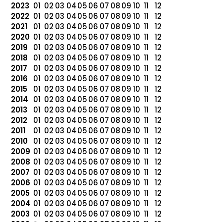
2023
01
02
03
04
05
06
07
08
09
10
11
12
2022
01
02
03
04
05
06
07
08
09
10
11
12
2021
01
02
03
04
05
06
07
08
09
10
11
12
2020
01
02
03
04
05
06
07
08
09
10
11
12
2019
01
02
03
04
05
06
07
08
09
10
11
12
2018
01
02
03
04
05
06
07
08
09
10
11
12
2017
01
02
03
04
05
06
07
08
09
10
11
12
2016
01
02
03
04
05
06
07
08
09
10
11
12
2015
01
02
03
04
05
06
07
08
09
10
11
12
2014
01
02
03
04
05
06
07
08
09
10
11
12
2013
01
02
03
04
05
06
07
08
09
10
11
12
2012
01
02
03
04
05
06
07
08
09
10
11
12
2011
01
02
03
04
05
06
07
08
09
10
11
12
2010
01
02
03
04
05
06
07
08
09
10
11
12
2009
01
02
03
04
05
06
07
08
09
10
11
12
2008
01
02
03
04
05
06
07
08
09
10
11
12
2007
01
02
03
04
05
06
07
08
09
10
11
12
2006
01
02
03
04
05
06
07
08
09
10
11
12
2005
01
02
03
04
05
06
07
08
09
10
11
12
2004
01
02
03
04
05
06
07
08
09
10
11
12
2003
01
02
03
04
05
06
07
08
09
10
11
12