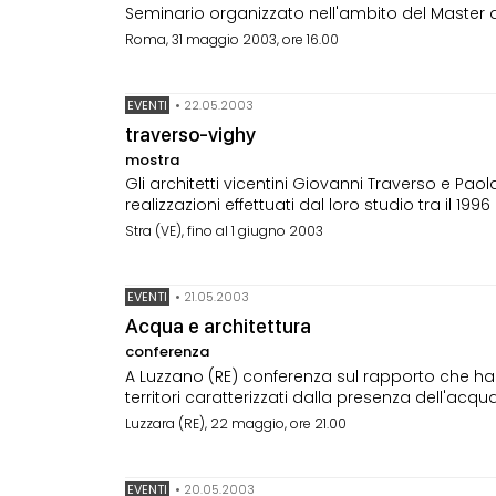
Seminario organizzato nell'ambito del Master di
Roma, 31 maggio 2003, ore 16.00
EVENTI
•
22.05.2003
traverso-vighy
mostra
Gli architetti vicentini Giovanni Traverso e Paol
realizzazioni effettuati dal loro studio tra il 1996 
Stra (VE), fino al 1 giugno 2003
EVENTI
•
21.05.2003
Acqua e architettura
conferenza
A Luzzano (RE) conferenza sul rapporto che ha 
territori caratterizzati dalla presenza dell'acqua
Luzzara (RE), 22 maggio, ore 21.00
EVENTI
•
20.05.2003