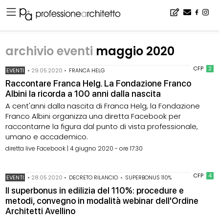
Home
▪
archivio notizie
▪
archivio eventi
▪
archivio eventi maggio 2020
archivio eventi
maggio 2020
CFP
2
EVENTI
•
29.05.2020
•
FRANCA HELG
Raccontare Franca Helg. La Fondazione Franco
Albini la ricorda a 100 anni dalla nascita
A cent'anni dalla nascita di Franca Helg, la Fondazione
Franco Albini organizza una diretta Facebook per
raccontarne la figura dal punto di vista professionale,
umano e accademico.
diretta live Facebook | 4 giugno 2020 - ore 17:30
CFP
4
EVENTI
•
28.05.2020
•
DECRETO RILANCIO
•
SUPERBONUS 110%
Il superbonus in edilizia del 110%: procedure e
metodi, convegno in modalità webinar dell'Ordine
Architetti Avellino