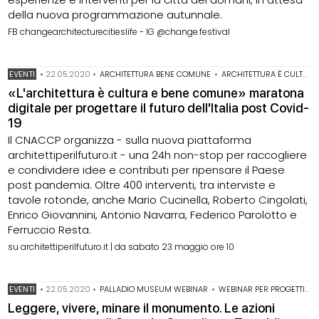
della nuova programmazione autunnale.
FB changearchitecturecitieslife - IG @change.festival
EVENTI
•
22.05.2020
•
ARCHITETTURA BENE COMUNE
•
ARCHITETTURA È CULTURA
«L'architettura è cultura e bene comune» maratona
digitale per progettare il futuro dell'Italia post Covid-
19
Il CNACCP organizza - sulla nuova piattaforma
architettiperilfuturo.it - una 24h non-stop per raccogliere
e condividere idee e contributi per ripensare il Paese
post pandemia. Oltre 400 interventi, tra interviste e
tavole rotonde, anche Mario Cucinella, Roberto Cingolati,
Enrico Giovannini, Antonio Navarra, Federico Parolotto e
Ferruccio Resta.
su architettiperilfuturo.it | da sabato 23 maggio ore 10
EVENTI
•
22.05.2020
•
PALLADIO MUSEUM WEBINAR
•
WEBINAR PER PROGETTISTI
Leggere, vivere, minare il monumento. Le azioni