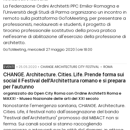
La Federazione Ordini Architetti PPC Emilia-Romagna e
l'Università degli Studi di Parma organizzano un incontro in
remoto sulla piattaforma GoToMeeting, per presentare a
professionisti, neolaureati e studenti, il progetto di
tirocinio professionale sostitutivo della prova pratica
nell'esame di abilitazione all'esercizio della professione di
architetto.
GoToMeeting, mercoledì 27 maggio 2020 | ore 18.00
EVENTI
•
25.05.2020
•
CHANGE ARCHITECTURE CITY FESTIVAL
•
ROMA
CHANGE. Architecture. Cities. Life. Prende forma sui
social il Festival dell'Architettura romano e si prepara
per l'autunno
organizzato da Open City Roma con Ordine Architetti Roma e
MAXXI - Museo Nazionale delle arti del XXI secolo
Nonostante l'emergenza sanitaria, CHANGE. Architecture.
Cities. Life, il festival nato dall'assegnazione del bando
"Festival dell'Architettura" promosso dal MiBACT non si
ferma. Sui canali social si stanno raccogliendo
esperienze e interventi per la città del domani, in attesa