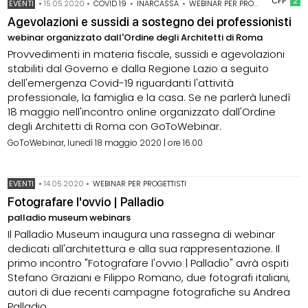
CFP
2
EVENTI
•
15.05.2020
•
COVID 19
•
INARCASSA
•
WEBINAR PER PROGETTISTI
Agevolazioni e sussidi a sostegno dei professionisti
webinar organizzato dall'Ordine degli Architetti di Roma
Provvedimenti in materia fiscale, sussidi e agevolazioni
stabiliti dal Governo e dalla Regione Lazio a seguito
dell'emergenza Covid-19 riguardanti l'attività
professionale, la famiglia e la casa. Se ne parlerà lunedì
18 maggio nell'incontro online organizzato dall'Ordine
degli Architetti di Roma con GoToWebinar.
GoToWebinar, lunedì 18 maggio 2020 | ore 16.00
EVENTI
•
14.05.2020
•
WEBINAR PER PROGETTISTI
Fotografare l'ovvio | Palladio
palladio museum webinars
Il Palladio Museum inaugura una rassegna di webinar
dedicati all'architettura e alla sua rappresentazione. Il
primo incontro "Fotografare l'ovvio | Palladio" avrà ospiti
Stefano Graziani e Filippo Romano, due fotografi italiani,
autori di due recenti campagne fotografiche su Andrea
Palladio.