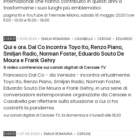
internazionali che hanno contribuito in questi anni a
trasformarne i suoi luoghi più emblematici.
pagina fb e YouTube di Triennale Milano, sabato 16 maggio 2020 | ore
11.00 - 13.00 e 15.00 - 19.00
EVENTI
•
11.05.2020
•
EMILIA ROMAGNA
•
CASABELLA
•
CERSAIE
•
EDUARDO SOUTO DE MOURA
Qui e ora. Dal Co incontra Toyo Ito, Renzo Piano,
Smiljan Radic, Norman Foster, Eduardo Souto De
Moura e Frank Gehry
6 video conferenze sui canali digitali di Cersaie TV
Francesco Dal Co - da Venezia - incontra virtualmente
Toyo Ito, Renzo Piano, Smiljan Radic, Norman Foster,
Eduardo Souto De Moura e Frank Gehry, in una serie di
conversazioni estemporanee organizzate da Cersaie e
Casabella per riflettere sulla situazione a cui ci ha
costretti la pandemia.
sui canali digitali di Cersaie TV, la domenica e il lunedì alle 18,30
EVENTI
•
07.05.2020
•
EMILIA ROMAGNA
•
CERSAIE