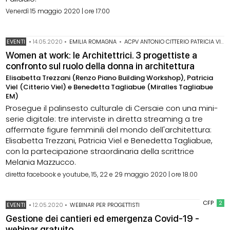
Venerdì 15 maggio 2020 | ore 17:00
EVENTI
•
14.05.2020
•
EMILIA ROMAGNA
•
ACPV ANTONIO CITTERIO PATRICIA VIEL
Women at work: le Architettrici. 3 progettiste a
confronto sul ruolo della donna in architettura
Elisabetta Trezzani (Renzo Piano Building Workshop), Patricia
Viel (Citterio Viel) e Benedetta Tagliabue (Miralles Tagliabue
EM)
Prosegue il palinsesto culturale di Cersaie con una mini-
serie digitale: tre interviste in diretta streaming a tre
affermate figure femminili del mondo dell'architettura:
Elisabetta Trezzani, Patricia Viel e Benedetta Tagliabue,
con la partecipazione straordinaria della scrittrice
Melania Mazzucco.
diretta facebook e youtube, 15, 22 e 29 maggio 2020 | ore 18.00
CFP
2
EVENTI
•
12.05.2020
•
WEBINAR PER PROGETTISTI
Gestione dei cantieri ed emergenza Covid-19 -
webinar gratuito