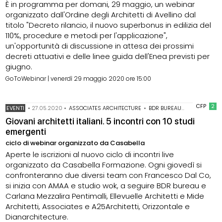
È in programma per domani, 29 maggio, un webinar
organizzato dall'Ordine degli Architetti di Avellino dal
titolo "Decreto rilancio, il nuovo superbonus in edilizia del
110%, procedure e metodi per l'applicazione",
un'opportunità di discussione in attesa dei prossimi
decreti attuativi e delle linee guida dell'Enea previsti per
giugno.
GoToWebinar | venerdì 29 maggio 2020 ore 15:00
CFP
2
EVENTI
•
27.05.2020
•
ASSOCIATES ARCHITECTURE
•
BDR BUREAU
•
CARLANA ME
Giovani architetti italiani. 5 incontri con 10 studi
emergenti
ciclo di webinar organizzato da Casabella
Aperte le iscrizioni al nuovo ciclo di incontri live
organizzato da Casabella Formazione. Ogni giovedì si
confronteranno due diversi team con Francesco Dal Co,
si inizia con AMAA e studio wok, a seguire BDR bureau e
Carlana Mezzalira Pentimalli, Ellevuelle Architetti e Mide
Architetti, Associates e A25Architetti, Orizzontale e
Dianarchitecture.