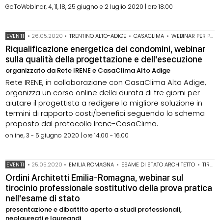
GoToWebinar, 4, 11, 18, 25 giugno e 2 luglio 2020 | ore 18.00
EVENTI
•
26.05.2020
•
TRENTINO ALTO-ADIGE
•
CASACLIMA
•
WEBINAR PER PROGETTISTI
Riqualificazione energetica dei condomini, webinar
sulla qualità della progettazione e dell'esecuzione
organizzato da Rete IRENE e CasaClima Alto Adige
Rete IRENE, in collaborazione con CasaClima Alto Adige,
organizza un corso online della durata di tre giorni per
aiutare il progettista a redigere la migliore soluzione in
termini di rapporto costi/benefici seguendo lo schema
proposto dal protocollo Irene-CasaClima.
online, 3 - 5 giugno 2020 | ore 14.00 - 16.00
EVENTI
•
25.05.2020
•
EMILIA ROMAGNA
•
ESAME DI STATO ARCHITETTO
•
TIROCINIO SOSTITUTIVO ESAME DI STATO
Ordini Architetti Emilia-Romagna, webinar sul
tirocinio professionale sostitutivo della prova pratica
nell'esame di stato
presentazione e dibattito aperto a studi professionali,
neolaureati e laureandi