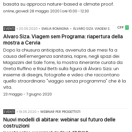
basata su approcci nature-based e climate proof.
online, giovedì 28 maggio 2020 | ore 10.00 - 12.30
CFP
1
EVENTI
•
20.05.2020
•
EMILIA ROMAGNA
•
ÁLVARO SIZA. VIAGEM SEM PROGRAMA
Alvaro Siza. Viagem sem Programa: riapertura della
mostra a Cervia
Dopo la chiusura anticipata, avvenuta due mesi fa a
causa dell'emergenza sanitaria, riapre, negli spazi dei
Magazzini del Sale Torre, la mostra itinerante curata da
Greta Ruffino e Raul Betti sulla figura di Àlvaro Siza: un
insieme di disegni, fotografie e video che raccontano
quello straordinario "viaggio senza programma" che è la
vita.
23 maggio - 7 giugno 2020
EVENTI
•
19.05.2020
•
WEBINAR PER PROGETTISTI
Nuovi modelli di abitare: webinar sul futuro delle
costruzioni