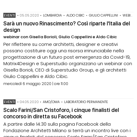
EVENTI
•
05.05.2020
•
LOMBARDIA
•
ALDO CIBIC
•
GIULIO CAPPELLINI
•
WEBINAR PER PROGETTISTI
Sarà un nuovo Rinascimento? Così riparte l'Italia del
design
webinar con Gisella Borioli, Giulio Cappellini e Aldo Cibic
Per riflettere su come architetti, designer e creativi
possano costituire oggi una risorsa irrinunciabile nella
progettazione di un futuro post emergenza da Covid-19,
Matrix4Design e Superstudio organizzano un webinar con
Gisella Borioli, CEO di Superstudio Group, e gli architetti
Giulio Cappellini e Aldo Cibic.
mercoledì 6 maggio 2020 | ore 11.00
EVENTI
•
04.05.2020
•
AMO/OMA
•
LABORATORIO PERMANENTE
Scalo Farini/San Cristoforo, i cinque finalisti del
concorso in diretta su Facebook
A partire dalle 14:30 sulla pagina Facebook della
Fondazione Architetti Milano si terrà un incontro live con i
cinque finalisti del concorso Scalo Farini/San Cristoforo.