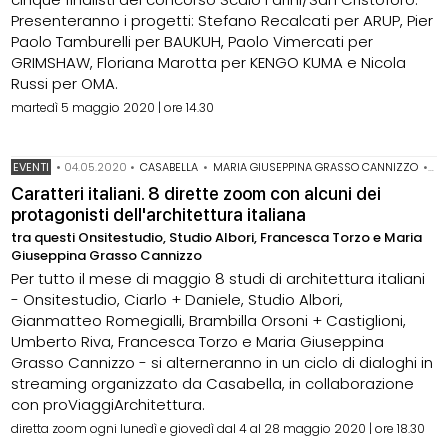
Presenteranno i progetti: Stefano Recalcati per ARUP, Pier
Paolo Tamburelli per BAUKUH, Paolo Vimercati per
GRIMSHAW, Floriana Marotta per KENGO KUMA e Nicola
Russi per OMA.
martedì 5 maggio 2020 | ore 14.30
EVENTI
•
04.05.2020
•
CASABELLA
•
MARIA GIUSEPPINA GRASSO CANNIZZO
•
ON
Caratteri italiani. 8 dirette zoom con alcuni dei
protagonisti dell'architettura italiana
tra questi Onsitestudio, Studio Albori, Francesca Torzo e Maria
Giuseppina Grasso Cannizzo
Per tutto il mese di maggio 8 studi di architettura italiani
- Onsitestudio, Ciarlo + Daniele, Studio Albori,
Gianmatteo Romegialli, Brambilla Orsoni + Castiglioni,
Umberto Riva, Francesca Torzo e Maria Giuseppina
Grasso Cannizzo - si alterneranno in un ciclo di dialoghi in
streaming organizzato da Casabella, in collaborazione
con proViaggiArchitettura.
diretta zoom ogni lunedì e giovedì dal 4 al 28 maggio 2020 | ore 18.30