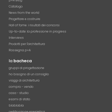
p+A Blog
Catalogo
News from the world
Progettare e costruire
Hall of fame. i risultati dei concorsi
Up-to-date: la professione in progress
Interviews
Prodotti per l'architettura
Rassegna p+A
la
bacheca
gruppi di progettazione
ho bisogno di un consiglio
viaggi di architettura
compro - vendo
casa - studio
esami di stato
blablabla
certificazione energetica