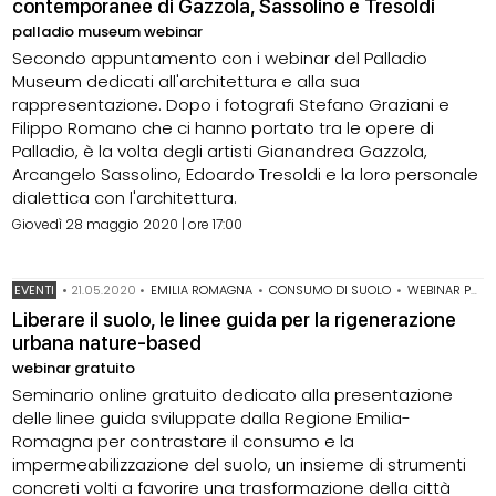
contemporanee di Gazzola, Sassolino e Tresoldi
palladio museum webinar
Secondo appuntamento con i webinar del Palladio
Museum dedicati all'architettura e alla sua
rappresentazione. Dopo i fotografi Stefano Graziani e
Filippo Romano che ci hanno portato tra le opere di
Palladio, è la volta degli artisti Gianandrea Gazzola,
Arcangelo Sassolino, Edoardo Tresoldi e la loro personale
dialettica con l'architettura.
Giovedì 28 maggio 2020 | ore 17:00
EVENTI
•
21.05.2020
•
EMILIA ROMAGNA
•
CONSUMO DI SUOLO
•
WEBINAR PER PROGETTISTI
Liberare il suolo, le linee guida per la rigenerazione
urbana nature-based
webinar gratuito
Seminario online gratuito dedicato alla presentazione
delle linee guida sviluppate dalla Regione Emilia-
Romagna per contrastare il consumo e la
impermeabilizzazione del suolo, un insieme di strumenti
concreti volti a favorire una trasformazione della città