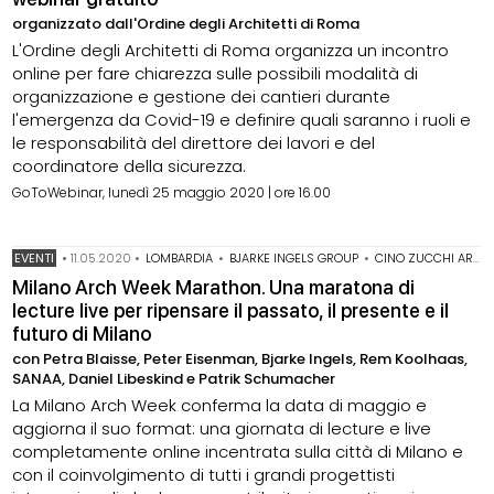
organizzato dall'Ordine degli Architetti di Roma
L'Ordine degli Architetti di Roma organizza un incontro
online per fare chiarezza sulle possibili modalità di
organizzazione e gestione dei cantieri durante
l'emergenza da Covid-19 e definire quali saranno i ruoli e
le responsabilità del direttore dei lavori e del
coordinatore della sicurezza.
GoToWebinar, lunedì 25 maggio 2020 | ore 16.00
EVENTI
•
11.05.2020
•
LOMBARDIA
•
BJARKE INGELS GROUP
•
CINO ZUCCHI ARCHITETTI
Milano Arch Week Marathon. Una maratona di
lecture live per ripensare il passato, il presente e il
futuro di Milano
con Petra Blaisse, Peter Eisenman, Bjarke Ingels, Rem Koolhaas,
SANAA, Daniel Libeskind e Patrik Schumacher
La Milano Arch Week conferma la data di maggio e
aggiorna il suo format: una giornata di lecture e live
completamente online incentrata sulla città di Milano e
con il coinvolgimento di tutti i grandi progettisti