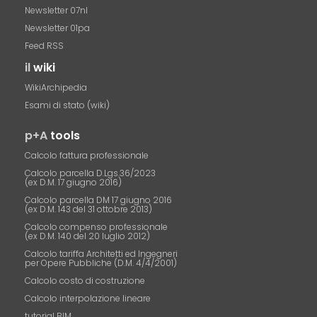
Newsletter 07nl
Newsletter 01pa
Feed RSS
il
wiki
WikiArchipedia
Esami di stato (wiki)
p+A
tools
Calcolo fattura professionale
Calcolo parcella D.Lgs.36/2023
(ex D.M. 17 giugno 2016)
Calcolo parcella DM 17 giugno 2016
(ex D.M. 143 del 31 ottobre 2013)
Calcolo compenso professionale
(ex D.M. 140 del 20 luglio 2012)
Calcolo tariffa Architetti ed Ingegneri
per Opere Pubbliche (D.M. 4/4/2001)
Calcolo costo di costruzione
Calcolo interpolazione lineare
tutorial BIM