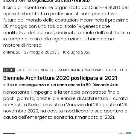
incontri online organizzat da Clust-ER BUILD
Il ciclo di incontri online organizzato da Clust-ER BUILD per
aprire il dibattito tra i professionisti sulle prospettive
future del mondo delle costruzioni incomincia il prossimo
20 maggio con una talk dal titolo "Rigenerazione
qualitativa dell'abitare", dedicata al ruolo dell'architettura
in tempo di crisi e alla rigenerazione urbana come
motore di ripresa.
online, 20 - 27 maggio 2020 / 3 - 10 giugno 2020
EVENTI
•
18.05.2020
•
VENETO
•
17A MOSTRA INTERNAZIONALE DI ARCHITETTURA
Biennale Architettura 2020 posticipata al 2021
slitta di conseguenza di un anno anche la 59. Biennale Arte
Nonostante l'impegno e la tenacia dimostrata fino a
pochi giorni fa, anche la Biennale di Architettura - curata
da Hashim Sarkis, prevista a Venezia dal 29 agosto al 29
novembre 2020, ha dovuto modificare la sua apertura a
causa dell'emergenza sanitaria, rimandata al 2021.