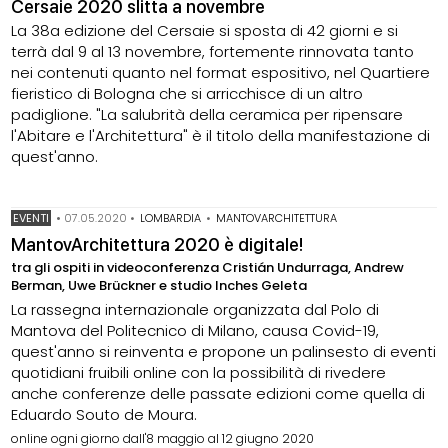
Cersaie 2020 slitta a novembre
La 38a edizione del Cersaie si sposta di 42 giorni e si
terrà dal 9 al 13 novembre, fortemente rinnovata tanto
nei contenuti quanto nel format espositivo, nel Quartiere
fieristico di Bologna che si arricchisce di un altro
padiglione. "La salubrità della ceramica per ripensare
l'Abitare e l'Architettura" è il titolo della manifestazione di
quest'anno.
EVENTI
•
07.05.2020
•
LOMBARDIA
•
MANTOVARCHITETTURA
MantovArchitettura 2020 è digitale!
tra gli ospiti in videoconferenza Cristián Undurraga, Andrew
Berman, Uwe Brückner e studio Inches Geleta
La rassegna internazionale organizzata dal Polo di
Mantova del Politecnico di Milano, causa Covid-19,
quest'anno si reinventa e propone un palinsesto di eventi
quotidiani fruibili online con la possibilità di rivedere
anche conferenze delle passate edizioni come quella di
Eduardo Souto de Moura.
online ogni giorno dall'8 maggio al 12 giugno 2020