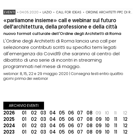
EVENTI
•
04.05.2020
•
LAZIO
•
CALL FOR IDEAS
•
ORDINE ARCHITETTI PPC DI ROMA
«parliamone insieme» call e webinar sul futuro
dell'architettura, della professione e della città
nuovo format culturale dell'Ordine degli Architetti di Roma
L'Ordine degli Architetti di Roma lancia una call per
selezionare contributi scritti su specifici temi legati
all'emergenza da Covid19 che saranno al centro del
dibattito di una serie di incontri in streaming
programmati nel mese di maggio.
webinar: 8, 15, 22 e 29 maggio 2020 | Consegna testi entro quattro
giorni prima dei webinar
ARCHIVIO EVENTI
2026
01
02
03
04
05
06
07
08
09
10
11
12
2025
01
02
03
04
05
06
07
08
09
10
11
12
2024
01
02
03
04
05
06
07
08
09
10
11
12
2023
01
02
03
04
05
06
07
08
09
10
11
12